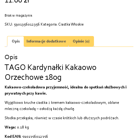
11.00
zł
Brak w magazynie
SKU:
5901356012356
Kategoria:
Ciastka Włoskie
Opis
Informacje dodatkowe
Opinie (0)
Opis
TAGO Kardynałki Kakaowo
Orzechowe 180g
Kakaowo-czekoladowa przyjemność, idealna do spotkań służbowych i
prywatnych przy kawie.
Wyjątkowo kruche ciastka z kremem kakaowo-czekoladowym, oblane
mleczną czekoladą – osłodzą każdą chwilę.
Słodka przekąska, również w czasie krótkich lub dłuższych podróżach.
Waga:
0.18 kg
Kod EAN:
5901356012356