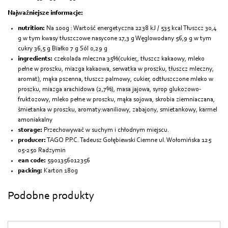
Najważniejsze informacje:
nutrition:
Na 100g : Wartość energetyczna 2238 kJ / 535 kcal Tłuszcz 30,4
g w tym kwasy tłuszczowe nasycone 17,3 g Węglowodany 56,9 g w tym
cukry 36,5 g Białko 7 g Sól 0,29 g
ingredients:
czekolada mleczna 35%(cukier,, tłuszcz kakaowy, mleko
pełne w proszku, miazga kakaowa, serwatka w proszku, tłuszcz mleczny,
aromat), mąka pszenna, tłuszcz palmowy, cukier, odtłuszczone mleko w
proszku, miazga arachidowa (2,7%), masa jajowa, syrop glukozowo-
fruktozowy, mleko pełne w proszku, mąka sojowa, skrobia ziemniaczana,
śmietanka w proszku, aromaty:waniliowy, zabajony, smietankowy, karmel
amoniakalny
storage:
Przechowywać w suchym i chłodnym miejscu.
producer:
TAGO P.P.C. Tadeusz Gołębiewski Ciemne ul. Wołomińska 125
05-250 Radzymin
ean code:
5901356012356
packing:
Karton 180g
Podobne produkty