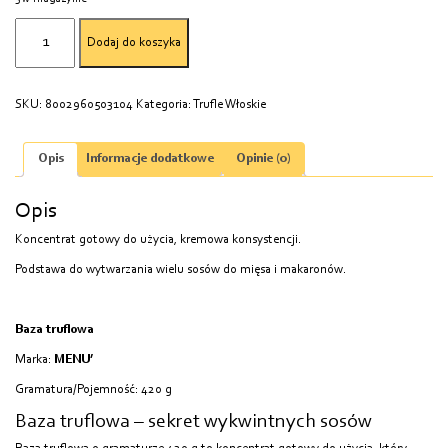
ilość
Dodaj do koszyka
BAZA
TRUFLOWA
(N)
SKU:
8002960503104
Kategoria:
Trufle Włoskie
420G
Opis
Informacje dodatkowe
Opinie (0)
Opis
Koncentrat gotowy do użycia, kremowa konsystencji.
Podstawa do wytwarzania wielu sosów do mięsa i makaronów.
Baza truflowa
Marka:
MENU’
Gramatura/Pojemność: 420 g
Baza truflowa – sekret wykwintnych sosów