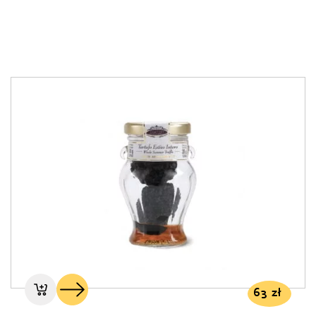
63
zł