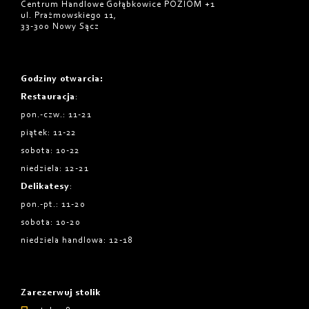
Centrum Handlowe Gołąbkowice POZIOM +1
ul. Prażmowskiego 11,
33-300 Nowy Sącz
Godziny otwarcia
:
Restauracja
:
pon.-czw.: 11-21
piątek: 11-22
sobota: 10-22
niedziela: 12-21
Delikatesy
:
pon.-pt.: 11-20
sobota: 10-20
niedziela handlowa: 12-18
Zarezerwuj stolik