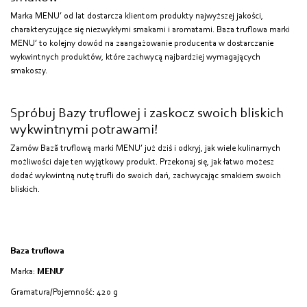
Marka MENU’ od lat dostarcza klientom produkty najwyższej jakości,
charakteryzujące się niezwykłymi smakami i aromatami. Baza truflowa marki
MENU’ to kolejny dowód na zaangażowanie producenta w dostarczanie
wykwintnych produktów, które zachwycą najbardziej wymagających
smakoszy.
Spróbuj Bazy truflowej i zaskocz swoich bliskich
wykwintnymi potrawami!
Zamów Bază truflową marki MENU’ już dziś i odkryj, jak wiele kulinarnych
możliwości daje ten wyjątkowy produkt. Przekonaj się, jak łatwo możesz
dodać wykwintną nutę trufli do swoich dań, zachwycając smakiem swoich
bliskich.
Baza truflowa
Marka:
MENU’
Gramatura/Pojemność: 420 g