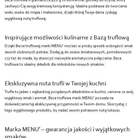
Baza truflowa o gramaturze 420 g to koncentrat gotowy do użycia, który
zachwyci Cię swoją kremową konsystencją. Idealna podstawa do tworzenia
wielu sosów do mięsa i makaronów, dzięki której Twoje dania zyskają
wyjątkową nutę truflową.
Inspirujące możliwości kulinarne z Bazą truflową
Dzięki Bazie truflowej marki MENU’ możesz w prosty sposób wzbogacić smak
swoich ulubionych potraw. Dodaj ją do sosów śmietanowych, pomidorowych
czy też do masła, by stworzyć niezwykle aromatyczne połączenie. Baza
truflowa to idealny składnik dla miłośników nowych smaków.
Ekskluzywna nuta trufli w Twojej kuchni
Trufle to jeden z najbardziej pożądanych składników w kuchni, cenione za swój
wyjątkowy smak i aromat. Baza truflowa marki MENU’ pozwala na
doświadczenie tej ekskluzywnej przyjemności w Twoim domu. Skorzystaj z
tego wyjątkowego produktu, by nadać swoim potrawom nutę luksusu.
Marka MENU’ – gwarancja jakości i wyjątkowych
smaków