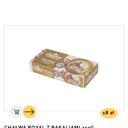
18
zł