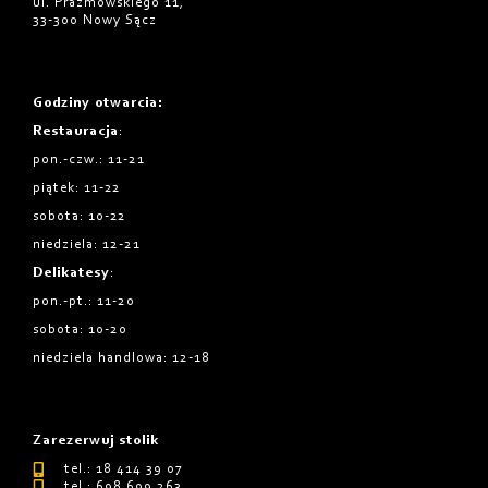
ul. Prażmowskiego 11,
33-300 Nowy Sącz
Godziny otwarcia
:
Restauracja
:
pon.-czw.: 11-21
piątek: 11-22
sobota: 10-22
niedziela: 12-21
Delikatesy
:
pon.-pt.: 11-20
sobota: 10-20
niedziela handlowa: 12-18
Zarezerwuj stolik
tel.: 18 414 39 07
tel.: 698 699 263