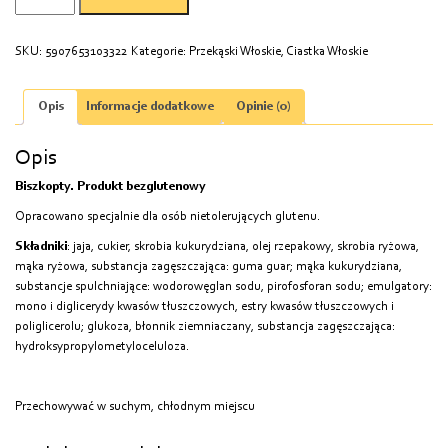
BALVITEN
80G
SKU:
5907653103322
Kategorie:
Przekąski Włoskie
,
Ciastka Włoskie
BEZGLUTENOWE
Opis
Informacje dodatkowe
Opinie (0)
Opis
Biszkopty. Produkt bezglutenowy
Opracowano specjalnie dla osób nietolerujących glutenu.
Składniki
: jaja, cukier, skrobia kukurydziana, olej rzepakowy, skrobia ryżowa,
mąka ryżowa, substancja zagęszczająca: guma guar; mąka kukurydziana,
substancje spulchniające: wodorowęglan sodu, pirofosforan sodu; emulgatory:
mono i diglicerydy kwasów tłuszczowych, estry kwasów tłuszczowych i
poliglicerolu; glukoza, błonnik ziemniaczany, substancja zagęszczająca:
hydroksypropylometyloceluloza.
Przechowywać w suchym, chłodnym miejscu