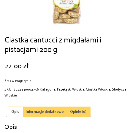
Ciastka cantucci z migdałami i
pistacjami 200 g
22.00
zł
Brak w magazynie
SKU:
8022130002756
Kategorie:
Przekąski Włoskie
,
Ciastka Włoskie
,
Słodycze
Włoskie
Opis
Informacje dodatkowe
Opinie (0)
Opis