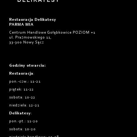
Restauracja Delikatesy
PARMA MIA
Centrum Handlowe Gołąbkowice POZIOM +1
ul. Prażmowskiego 11,
33-300 Nowy Sącz
Godziny otwarcia
:
Restauracja
:
pon.-czw.: 11-21
piątek: 11-22
sobota: 10-22
niedziela: 12-21
Delikatesy
:
pon.-pt.: 11-20
sobota: 10-20