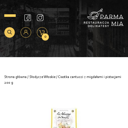
0
Strona główna
/
Słodycze Włoskie
/ Ciastka cantucci z migdałami i pistacjami
200 g