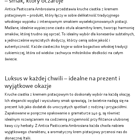
– smak, który oczaruje
Antica Pasticceria Ambrosiana przedstawia kruche ciastka z kremem
pistacjowym – produkt, który łączy w sobie delikatność tradycyjnego
włoskiego wypieku z intensywnym smakiem wyselekcjonowanych pistacji.
Maślane, idealnie wypieczone ciasto otula aksamitny krem, tworząc harmonię
smaków, której trudno się oprzeć. To idealny wybór dla koneserów subtelnych,
a jednocześnie wyrazistych słodyczy, którzy cenią sobie jakość i
autentyczność. Każde ciasteczko kryje w sobie bogactwo włoskiej tradycji
cukierniczej, która od wieków zachwyca miłośników słodkości na całym
świecie.
Luksus w każdej chwili – idealne na prezent i
wyjątkowe okazje
Kruche ciastka z kremem pistacjowym to doskonały wybór na każdą okazję.
Ich elegancki wygląd i wyszukany smak sprawiają, że świetnie nadają się na
prezent lub jako dodatek do uroczystych spotkań z rodziną i przyjaciółmi.
Zapakowane w poręczne opakowanie o gramaturze 140 g, są również
idealnym rozwiązaniem na codzienną przyjemność przy filiżance ulubionej
kawy czy herbaty. Z Antica Pasticceria Ambrosiana każda chwila nabiera
wyjątkowego charakteru, a aromatyczny krem pistacjowy przenosi nas do
słonecznej Italii.