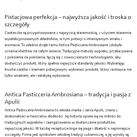
Pistacjowa perfekcja – najwyższa jakość i troska o
szczegóły
Ciasteczka są przygotowywane z najwyższą starannością, z użyciem starannie
wyselekcjonowanych składników, w tym pistacji o intensywnym smaku i
aromacie. To właśnie dzięki temu Antica Pasticceria Ambrosiana zdobyła
uznanie klientów na całym świecie. Tradycyjne metody wypieku, przekazywane
z pokolenia na pokolenie, łączą się z nowoczesnymi technologiami, aby
dostarczyć produkt, który spełnia najwyższe standardy jakości. Wybierając
kruche ciastka z kremem pistacjowym, wybierasz produkt, który zachwyca nie
tylko smakiem, ale i estetyką wykonania.
Antica Pasticceria Ambrosiana – tradycja i pasja z
Apulii
Antica Pasticceria Ambrosiana to włoska marka z serca Apulii, znana z
doskonałości w tworzeniu słodkości. Jej historia opiera się na miłości do
tradycyjnych wypieków i zaangażowaniu w dostarczanie produktów
najwyższej jakości. W każdej recepturze kryje się pasja i dbałość o najmniejsze
szczegóły. Firma jest symbolem włoskiej tradycji cukierniczej, a jej wyroby są