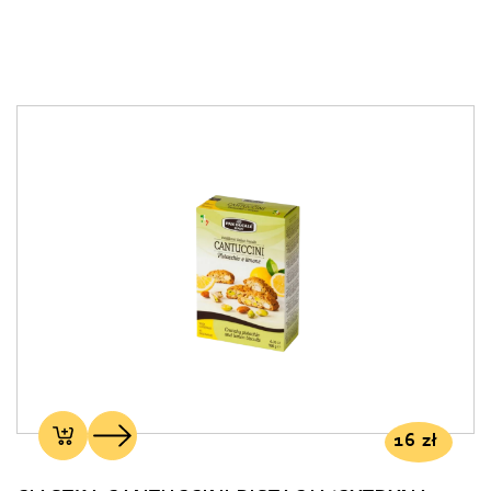
16
zł