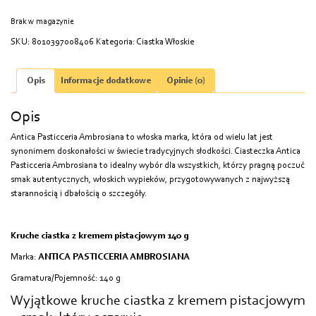
Brak w magazynie
SKU:
8010397008406
Kategoria:
Ciastka Włoskie
Opis
Informacje dodatkowe
Opinie (0)
Opis
Antica Pasticceria Ambrosiana to włoska marka, która od wielu lat jest
synonimem doskonałości w świecie tradycyjnych słodkości. Ciasteczka Antica
Pasticceria Ambrosiana to idealny wybór dla wszystkich, którzy pragną poczuć
smak autentycznych, włoskich wypieków, przygotowywanych z najwyższą
starannością i dbałością o szczegóły.
Kruche ciastka z kremem pistacjowym 140 g
Marka:
ANTICA PASTICCERIA AMBROSIANA
Gramatura/Pojemność: 140 g
Wyjątkowe kruche ciastka z kremem pistacjowym