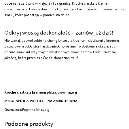
doceniane zarówno w kraju, jak i za granicą. Kruche ciastka z kremem
pistacjowym to kolejny dowód na to, że Antica Pasticceria Ambrosiana tworzy
smaki, które pozostają w pamięci na długo.
Odkryj włoską doskonałość – zamów już dziś!
Nie czekaj, pozwól sobie na chwilę luksusu z kruchymi ciastkami z kremem
pistacjowym od Antica Pasticceria Ambrosiana. To doskonała okazja, aby
poznać smak autentycznych włoskich wypieków. Zamów teraz i ciesz się
jakością, która przeniesie Cię do słonecznej Italii!
Kruche ciastka z kremem pistacjowym 140 g
Marka:
ANTICA PASTICCERIA AMBROSIANA
Gramatura/Pojemność: 140 g
Podobne produkty