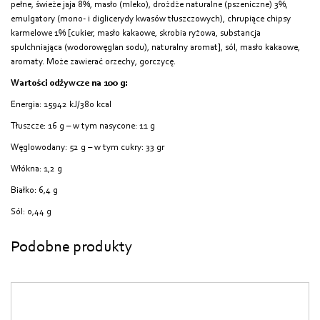
pełne, świeże jaja 8%, masło (mleko), drożdże naturalne (pszeniczne) 3%,
emulgatory (mono- i diglicerydy kwasów tłuszczowych), chrupiące chipsy
karmelowe 1% [cukier, masło kakaowe, skrobia ryżowa, substancja
spulchniająca (wodorowęglan sodu), naturalny aromat], sól, masło kakaowe,
aromaty. Może zawierać orzechy, gorczycę.
Wartości odżywcze na 100 g:
Energia: 15942 kJ/380 kcal
Tłuszcze: 16 g – w tym nasycone: 11 g
Węglowodany: 52 g – w tym cukry: 33 gr
Włókna: 1,2 g
Białko: 6,4 g
Sól: 0,44 g
Podobne produkty