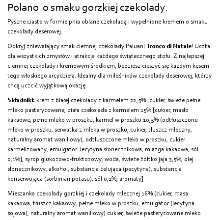
Polano o smaku gorzkiej czekolady.
Pyszne ciasto w formie pnia oblane czekoladą i wypełnione kremem o smaku
czekolady deserowej.
Odkryj zniewalający smak ciemnej czekolady Paluani
Tronco di Natale
! Uczta
dla wszystkich zmysłów i atrakcja każdego świątecznego stołu. Z najlepszej
ciemnej czekolady i kremowym środkiem, będziesz cieszyć się każdym kęsem
tego włoskiego arcydzieła. Idealny dla miłośników czekolady deserowej, którzy
chcą uczcić wyjątkową okazję.
Składniki:
krem z białej czekolady z karmelem 22,5% [cukier, świeże pełne
mleko pasteryzowane, biała czekolada z karmelem 15% [cukier, masło
kakaowe, pełne mleko w proszku, karmel w proszku 10,5% (odtłuszczone
mleko w proszku, serwatka z mleka w proszku, cukier, tłuszcz mleczny,
naturalny aromat waniliowy), odtłuszczone mleko w proszku, cukier
karmelizowany, emulgator: lecytyna słonecznikowa, miazga kakaowa, sól
0,1%], syrop glukozowo-fruktozowy, woda, świeże żółtko jaja 3,5%, olej
słonecznikowy, alkohol, substancja żelująca (pecytyna), substancja
konserwująca (sorbinian potasu), sól 0,1%, aromaty]
Mieszanka czekolady gorzkiej i czekolady mlecznej 16% (cukier, masa
kakaowa, tłuszcz kakaowy, pełne mleko w proszku, emulgator (lecytyna
sojowa), naturalny aromat waniliowy) cukier, świeże pasteryzowane mleko