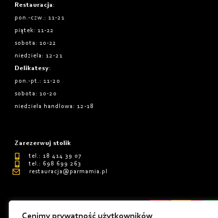
Restauracja
:
pon.-czw.: 11-21
piątek: 11-22
sobota: 10-22
niedziela: 12-21
Delikatesy
:
pon.-pt.: 11-20
sobota: 10-20
niedziela handlowa: 12-18
Zarezerwuj stolik
tel.: 18 414 39 07
tel.: 698 699 263
restauracja@parmamia.pl
Cenimy prywatność użytkowników