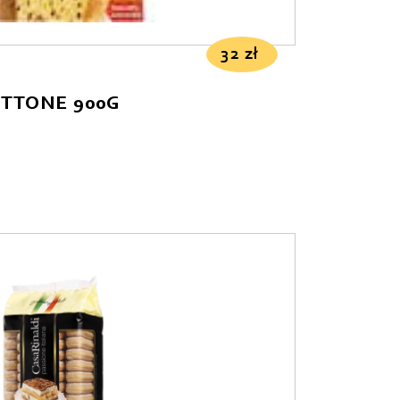
32
zł
ETTONE 900G