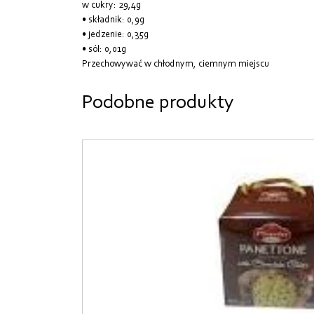
w cukry: 29,4g
• składnik: 0,9g
• jedzenie: 0,35g
• sól: 0,01g
Przechowywać w chłodnym, ciemnym miejscu
Podobne produkty