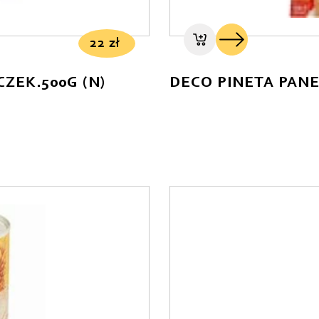
22
zł
CZEK.500G (N)
DECO PINETA PAN