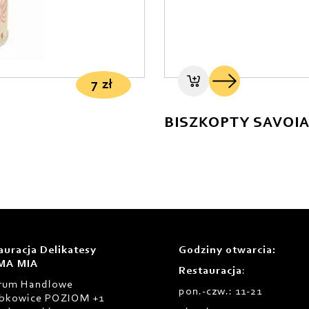
7
zł
BISZKOPTY SAVOIA
auracja Delikatesy
Godziny otwarcia
:
MA MIA
Restauracja
:
rum Handlowe
pon.-czw.: 11-21
bkowice POZIOM +1