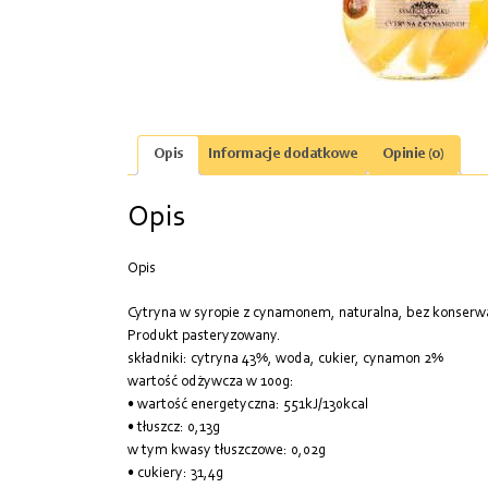
Opis
Informacje dodatkowe
Opinie (0)
Opis
Opis
Cytryna w syropie z cynamonem, naturalna, bez konserw
Produkt pasteryzowany.
składniki: cytryna 43%, woda, cukier, cynamon 2%
wartość odżywcza w 100g:
• wartość energetyczna: 551kJ/130kcal
• tłuszcz: 0,13g
w tym kwasy tłuszczowe: 0,02g
• cukiery: 31,4g