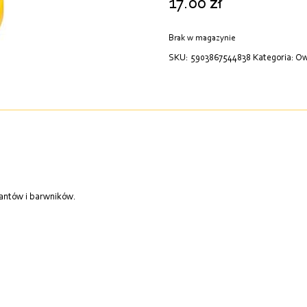
17.00
zł
Brak w magazynie
SKU:
5903867544838
Kategoria:
Ow
antów i barwników.