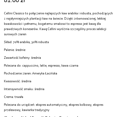
81.00
zł
Cellini Classico to połączenie najlepszych kaw arabika i robusta, pochodzących
z najsłynniejszych plantacji kaw na świecie. Dzięki zrównoważonej, lekkiej
kwaskowości i pełnemu, bogatemu smakowi to espresso jest kawą dla
prawdziwych koneserów. Kawę Cellini wyróżnia szczególny proces selekcji
surowych ziaren
Skład: 70% arabika, 30% robusta
Palenie: średnie
Zawartość kofeiny: średnia
Polecana do: cappuccino, latte, espresso, kawa czarna
Pochodzenie ziaren: Ameryka Łacińska
Kwasowość: średnia
Intensywność smaku: średnia
Crema: trwała
Polecana do urządzeń: ekspres automatyczny, ekspres kolbowy, ekspres
przelewowy, kawiarka tradycyjny