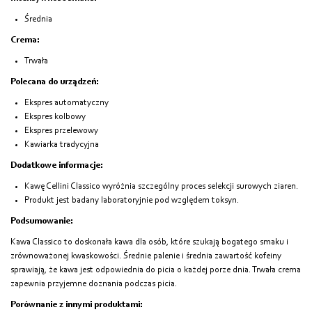
Ś
rednia
Crema:
Trwała
Polecana do urządzeń:
Ekspres automatyczny
Ekspres kolbowy
Ekspres przelewowy
Kawiarka tradycyjna
Dodatkowe informacje:
Kawę Cellini Classico wyróżnia szczególny proces selekcji surowych ziaren.
Produkt jest badany laboratoryjnie pod względem toksyn.
Podsumowanie:
Kawa Classico to doskonała kawa dla osób, które szukają bogatego smaku i
zrównoważonej kwaskowości. Średnie palenie i średnia zawartość kofeiny
sprawiają, że kawa jest odpowiednia do picia o każdej porze dnia. Trwała crema
zapewnia przyjemne doznania podczas picia.
Porównanie z innymi produktami: