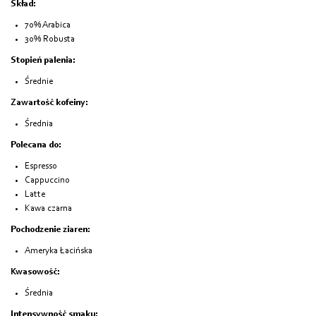
Skład:
70% Arabica
30% Robusta
Stopień palenia:
Średnie
Zawartość kofeiny:
Średnia
Polecana do:
Espresso
Cappuccino
Latte
Kawa czarna
Pochodzenie ziaren:
Ameryka Łacińska
Kwasowość:
Średnia
Intensywność smaku: