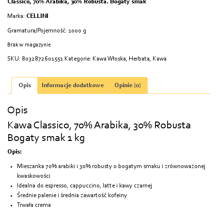
Classico, 70% Arabika, 30% Robusta. Bogaty smak
Marka:
CELLINI
Gramatura/Pojemność: 1000 g
Brak w magazynie
SKU:
8032872601551
Kategorie:
Kawa Włoska
,
Herbata, Kawa
Opis
Informacje dodatkowe
Opinie (0)
Opis
Kawa Classico, 70% Arabika, 30% Robusta
Bogaty smak 1 kg
Opis:
Mieszanka 70% arabiki i 30% robusty o bogatym smaku i zrównoważonej
kwaskowości
Idealna do espresso, cappuccino, latte i kawy czarnej
Średnie palenie i średnia zawartość kofeiny
Trwała crema