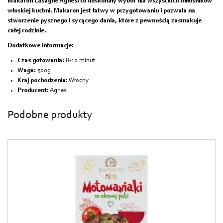
Makaron Lasagne Agnesi to doskonały wybór dla wszystkich miłośników
włoskiej kuchni. Makaron jest łatwy w przygotowaniu i pozwala na
stworzenie pysznego i sycącego dania, które z pewnością zasmakuje
całej rodzinie.
Dodatkowe informacje:
Czas gotowania:
8-10 minut
Waga:
500g
Kraj pochodzenia:
Włochy
Producent:
Agnesi
Podobne produkty