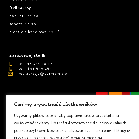
Delikatesy
:
pon.-pt.: 11-20
sobota: 10-20
niedziela handlowa: 12-18
Zarezerwuj stolik
tel.: 18 414 39 07
tel.: 698 699 263
restauracja@parmamia.pl
Cenimy prywatność użytkowników
Polityka Prywatnośći
Używamy plików cookie, aby poprawić jakość przeglądania,
Regulamin
wyświetlać reklamy lub treści dostosowane do indywidualnych
potrzeb użytkowników oraz analizować ruch na stronie. Kliknięcie
Tworzenie stron internetowych - Millenium Studio
przycisku „Akceptuj wszystkie” oznacza zgodę na