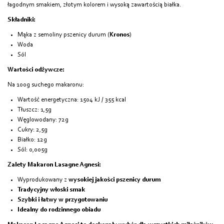
łagodnym smakiem, złotym kolorem i wysoką zawartością białka.
Składniki:
Mąka z semoliny pszenicy durum (
Kronos
)
Woda
Sól
Wartości odżywcze:
Na 100g suchego makaronu:
Wartość energetyczna: 1504 kJ / 355 kcal
Tłuszcz: 1,5g
Węglowodany: 72g
Cukry: 2,5g
Białko: 12g
Sól: 0,005g
Zalety Makaron Lasagne Agnesi:
Wyprodukowany z
wysokiej jakości pszenicy durum
Tradycyjny włoski smak
Szybki i łatwy w przygotowaniu
Idealny do rodzinnego obiadu