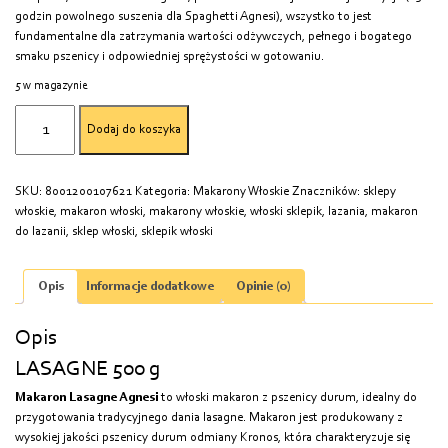
godzin powolnego suszenia dla Spaghetti Agnesi), wszystko to jest
fundamentalne dla zatrzymania wartości odżywczych, pełnego i bogatego
smaku pszenicy i odpowiedniej sprężystości w gotowaniu.
5 w magazynie
ilość
Dodaj do koszyka
MAKARON
LASAGNE
500
SKU:
8001200107621
Kategoria:
Makarony Włoskie
Znaczników:
sklepy
g
włoskie
,
makaron włoski
,
makarony włoskie
,
włoski sklepik
,
lazania
,
makaron
do lazanii
,
sklep włoski
,
sklepik włoski
Opis
Informacje dodatkowe
Opinie (0)
Opis
LASAGNE 500 g
Makaron Lasagne Agnesi
to włoski makaron z pszenicy durum, idealny do
przygotowania tradycyjnego dania lasagne. Makaron jest produkowany z
wysokiej jakości pszenicy durum odmiany Kronos, która charakteryzuje się