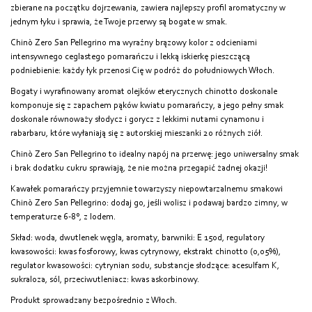
zbierane na początku dojrzewania, zawiera najlepszy profil aromatyczny w
jednym łyku i sprawia, że Twoje przerwy są bogate w smak.
Chinò Zero San Pellegrino ma wyraźny brązowy kolor z odcieniami
intensywnego ceglastego pomarańczu i lekką iskierkę pieszczącą
podniebienie: każdy łyk przenosi Cię w podróż do południowych Włoch.
Bogaty i wyrafinowany aromat olejków eterycznych chinotto doskonale
komponuje się z zapachem pąków kwiatu pomarańczy, a jego pełny smak
doskonale równoważy słodycz i gorycz z lekkimi nutami cynamonu i
rabarbaru, które wyłaniają się z autorskiej mieszanki 20 różnych ziół.
Chinò Zero San Pellegrino to idealny napój na przerwę: jego uniwersalny smak
i brak dodatku cukru sprawiają, że nie można przegapić żadnej okazji!
Kawałek pomarańczy przyjemnie towarzyszy niepowtarzalnemu smakowi
Chinò Zero San Pellegrino: dodaj go, jeśli wolisz i podawaj bardzo zimny, w
temperaturze 6-8°, z lodem.
Skład: woda, dwutlenek węgla, aromaty, barwniki: E 150d, regulatory
kwasowości: kwas fosforowy, kwas cytrynowy, ekstrakt chinotto (0,05%),
regulator kwasowości: cytrynian sodu, substancje słodzące: acesulfam K,
sukraloza, sól, przeciwutleniacz: kwas askorbinowy.
Produkt sprowadzany bezpośrednio z Włoch.