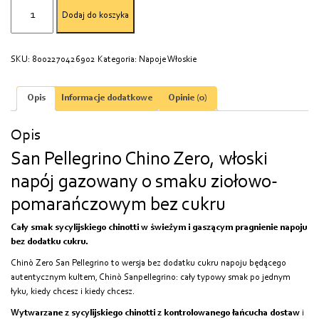
ilość
Dodaj do koszyka
Napój
SANPELLEGRINO
CHINO
SKU:
8002270426902
Kategoria:
Napoje Włoskie
ZERO
330ML
Opis
Informacje dodatkowe
Opinie (0)
Opis
San Pellegrino Chino Zero, włoski
napój gazowany o smaku ziołowo-
pomarańczowym bez cukru
Cały smak sycylijskiego chinotti w świeżym i gaszącym pragnienie napoju
bez dodatku cukru.
Chinò Zero San Pellegrino to wersja bez dodatku cukru napoju będącego
autentycznym kultem, Chinò Sanpellegrino: cały typowy smak po jednym
łyku, kiedy chcesz i kiedy chcesz.
Wytwarzane z sycylijskiego chinotti z kontrolowanego łańcucha dostaw
i