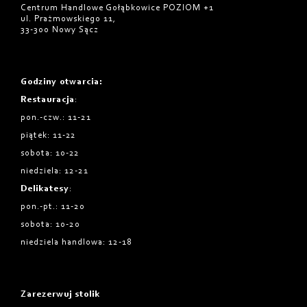
Centrum Handlowe Gołąbkowice POZIOM +1
ul. Prażmowskiego 11,
33-300 Nowy Sącz
Godziny otwarcia
:
Restauracja
:
pon.-czw.: 11-21
piątek: 11-22
sobota: 10-22
niedziela: 12-21
Delikatesy
:
pon.-pt.: 11-20
sobota: 10-20
niedziela handlowa: 12-18
Zarezerwuj stolik