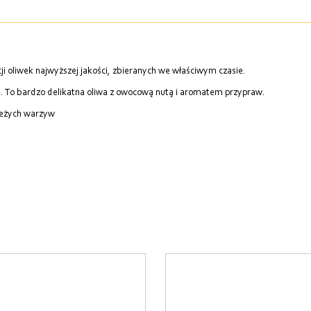
i oliwek najwyższej jakości, zbieranych we właściwym czasie.
ą. To bardzo delikatna oliwa z owocową nutą i aromatem przypraw.
ieżych warzyw