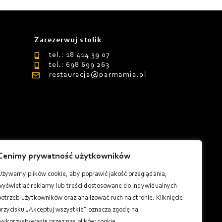
Zarezerwuj stolik
tel.: 18 414 39 07
tel.: 698 699 263
restauracja@parmamia.pl
Cenimy prywatność użytkowników
8
Używamy plików cookie, aby poprawić jakość przeglądania,
wyświetlać reklamy lub treści dostosowane do indywidualnych
potrzeb użytkowników oraz analizować ruch na stronie. Kliknięcie
przycisku „Akceptuj wszystkie” oznacza zgodę na