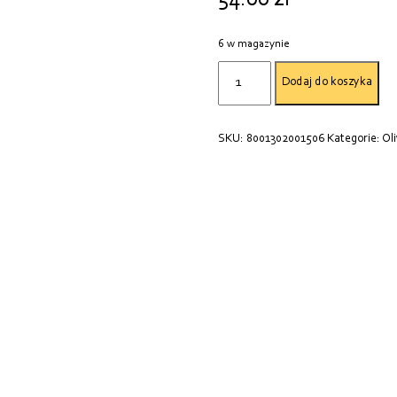
podstawie
ocen
klientów
6 w magazynie
ilość
Dodaj do koszyka
OLIWA
REDORO
500ML
SKU:
8001302001506
Kategorie:
Ol