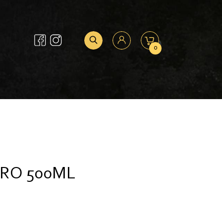
0
RO 500ML