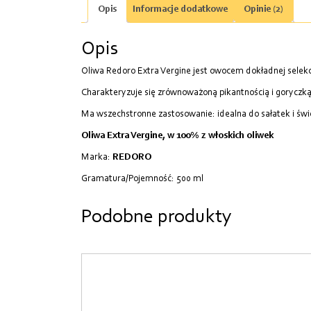
Opis
Informacje dodatkowe
Opinie (2)
Opis
Oliwa Redoro Extra Vergine jest owocem dokładnej selekcj
Charakteryzuje się zrównoważoną pikantnością i goryczk
Ma wszechstronne zastosowanie: idealna do sałatek i św
Oliwa Extra Vergine, w 100% z włoskich oliwek
Marka:
REDORO
Gramatura/Pojemność: 500 ml
Podobne produkty