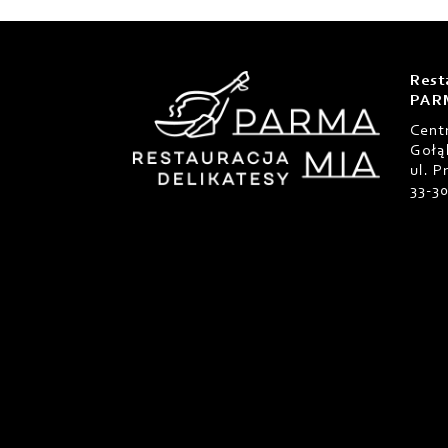
Rest
PAR
Cent
Gołą
ul. 
33-3