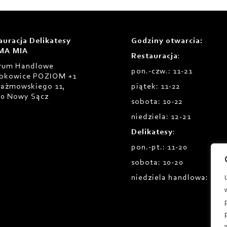
auracja Delikatesy
Godziny otwarcia
:
MA MIA
Restauracja
:
rum Handlowe
pon.-czw.: 11-21
bkowice POZIOM +1
Prażmowskiego 11,
piątek: 11-22
00 Nowy Sącz
sobota: 10-22
niedziela: 12-21
Delikatesy
:
pon.-pt.: 11-20
sobota: 10-20
niedziela handlowa: 12-1