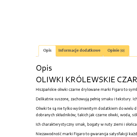
Opis
Informacje dodatkowe
Opinie (0)
Opis
OLIWKI KRÓLEWSKIE CZA
Hiszpańskie oliwki czarne drylowane marki Figaro to sym
Delikatnie suszone, zachowują pełnię smaku i tekstury. I
Oliwki te są nie tylko wyśmienitym dodatkiem do wielu 
dobranych składników, takich jak czarne oliwki, woda, só
Ich charakterystyczny smak, bogaty w nuty ziemi i słońc
Niezawodność marki Figaro to gwarancja satysfakcji ka