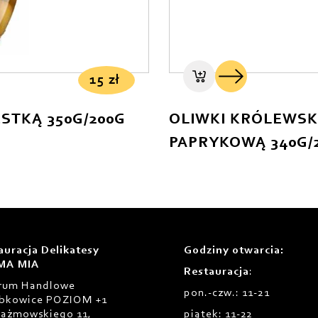
15
zł
ESTKĄ 350G/200G
OLIWKI KRÓLEWSKI
PAPRYKOWĄ 340G/
auracja Delikatesy
Godziny otwarcia
:
MA MIA
Restauracja
:
rum Handlowe
pon.-czw.: 11-21
bkowice POZIOM +1
Prażmowskiego 11,
piątek: 11-22