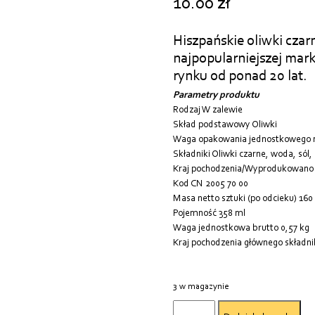
10.00
zł
Hiszpańskie oliwki czar
najpopularniejszej mark
rynku od ponad 20 lat.
Parametry produktu
Rodzaj W zalewie
Skład podstawowy Oliwki
Waga opakowania jednostkowego n
Składniki Oliwki czarne, woda, sól
Kraj pochodzenia/Wyprodukowano 
Kod CN 2005 70 00
Masa netto sztuki (po odcieku) 160
Pojemność 358 ml
Waga jednostkowa brutto 0,57 kg
Kraj pochodzenia głównego składni
3 w magazynie
ilość