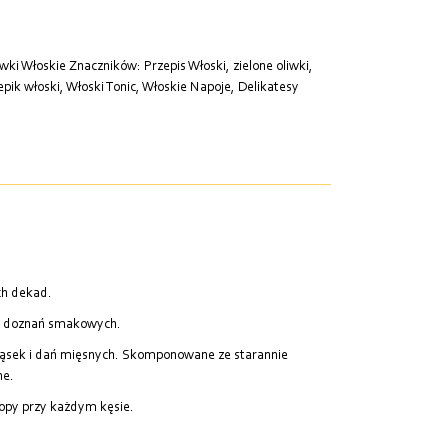
iwki Włoskie
Znaczników:
Przepis Włoski
,
zielone oliwki
,
epik włoski
,
Włoski Tonic
,
Włoskie Napoje
,
Delikatesy
ch dekad.
ość doznań smakowych.
ekąsek i dań mięsnych. Skomponowane ze starannie
ne.
ropy przy każdym kęsie.