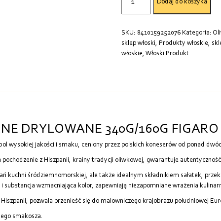
Dodaj do koszyka
OLIWKI
KRÓLEWSKIE
CZARNE
SKU:
8410159252076
Kategoria:
Ol
DRYLOWANE
sklep włoski
,
Produkty włoskie
,
skl
340G/160G
włoskie
,
Włoski Produkt
FIGARO
RNE DRYLOWANE 340G/160G FIGARO
bol wysokiej jakości i smaku, ceniony przez polskich koneserów od ponad dwó
ch pochodzenie z Hiszpanii, krainy tradycji oliwkowej, gwarantuje autentyczn
dań kuchni śródziemnomorskiej, ale także idealnym składnikiem sałatek, prz
l i substancja wzmacniająca kolor, zapewniają niezapomniane wrażenia kulinar
a Hiszpanii, pozwala przenieść się do malowniczego krajobrazu południowej Eu
żdego smakosza.