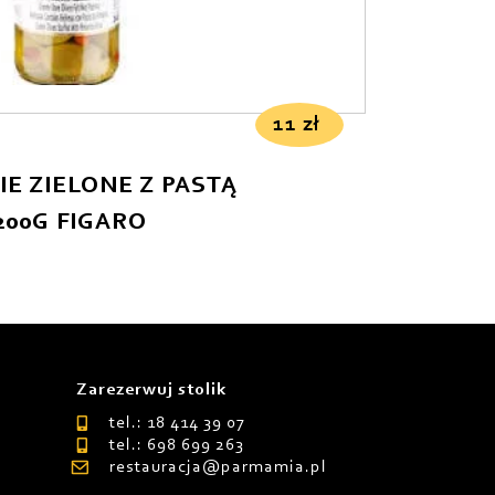
11
zł
E ZIELONE Z PASTĄ
200G FIGARO
Zarezerwuj stolik
tel.: 18 414 39 07
tel.: 698 699 263
restauracja@parmamia.pl