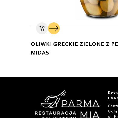
OLIWKI GRECKIE ZIELONE Z P
MIDAS
Rest
PAR
Cent
Gołą
ul. 