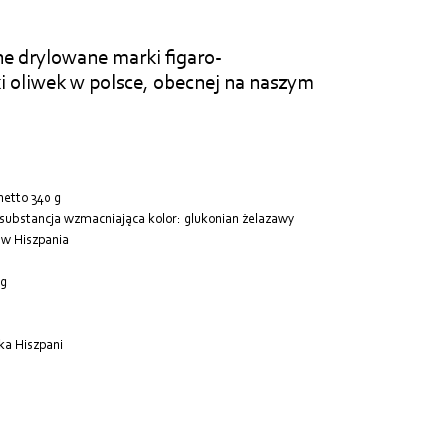
ne drylowane marki figaro-
i oliwek w polsce, obecnej na naszym
etto 340 g
, substancja wzmacniająca kolor: glukonian żelazawy
w Hiszpania
 g
ka Hiszpani