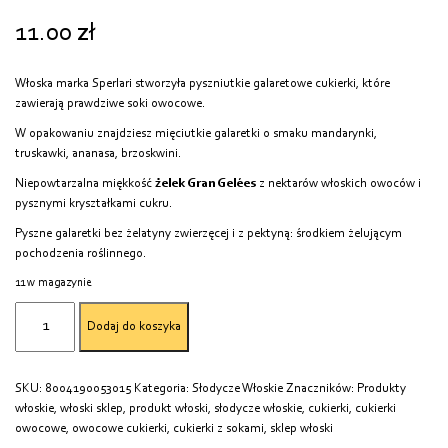
11.00
zł
Włoska marka Sperlari stworzyła pyszniutkie galaretowe cukierki, które
zawierają prawdziwe soki owocowe.
W opakowaniu znajdziesz mięciutkie galaretki o smaku mandarynki,
truskawki, ananasa, brzoskwini.
Niepowtarzalna miękkość
żelek Gran Gelées
z nektarów włoskich owoców i
pysznymi kryształkami cukru.
Pyszne galaretki bez żelatyny zwierzęcej i z pektyną: środkiem żelującym
pochodzenia roślinnego.
11 w magazynie
ilość
Dodaj do koszyka
Owocowe
cukierki
w
SKU:
8004190053015
Kategoria:
Słodycze Włoskie
Znaczników:
Produkty
formie
włoskie
,
włoski sklep
,
produkt włoski
,
słodycze włoskie
,
cukierki
,
cukierki
galaretek
owocowe
,
owocowe cukierki
,
cukierki z sokami
,
sklep włoski
z