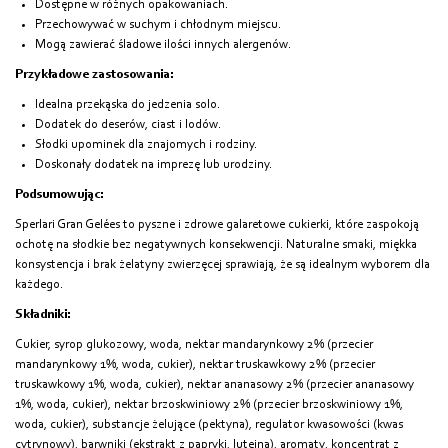
Dostępne w różnych opakowaniach.
Przechowywać w suchym i chłodnym miejscu.
Mogą zawierać śladowe ilości innych alergenów.
Przykładowe zastosowania:
Idealna przekąska do jedzenia solo.
Dodatek do deserów, ciast i lodów.
Słodki upominek dla znajomych i rodziny.
Doskonały dodatek na imprezę lub urodziny.
Podsumowując:
Sperlari Gran Gelées to pyszne i zdrowe galaretowe cukierki, które zaspokoją
ochotę na słodkie bez negatywnych konsekwencji. Naturalne smaki, miękka
konsystencja i brak żelatyny zwierzęcej sprawiają, że są idealnym wyborem dla
każdego.
Składniki:
Cukier, syrop glukozowy, woda,
nektar mandarynkowy 2% (przecier
mandarynkowy 1%, woda, cukier), nektar truskawkowy 2% (przecier
truskawkowy 1%, woda, cukier), nektar ananasowy 2% (przecier ananasowy
1%, woda, cukier),
nektar brzoskwiniowy 2% (przecier brzoskwiniowy 1%,
woda, cukier), substancje żelujące (pektyna), regulator kwasowości (kwas
cytrynowy), barwniki (ekstrakt z papryki, luteina), aromaty, koncentrat z