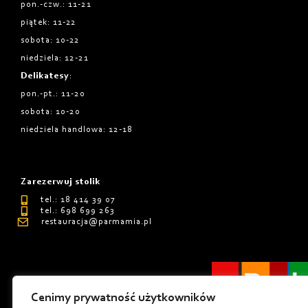
pon.-czw.: 11-21
piątek: 11-22
sobota: 10-22
niedziela: 12-21
Delikatesy
:
pon.-pt.: 11-20
sobota: 10-20
niedziela handlowa: 12-18
Zarezerwuj stolik
tel.: 18 414 39 07
tel.: 698 699 263
restauracja@parmamia.pl
Cenimy prywatność użytkowników
Polityka Prywatnośći