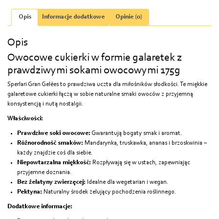
prawdziwymi
sokami
Opis
Informacje dodatkowe
Opinie (0)
owocowymi
175g
Opis
Owocowe cukierki w formie galaretek z
prawdziwymi sokami owocowymi 175g
Sperlari Gran Gelées to prawdziwa uczta dla miłośników słodkości. Te miękkie
galaretowe cukierki łączą w sobie naturalne smaki owoców z przyjemną
konsystencją i nutą nostalgii.
Właściwości:
Prawdziwe soki owocowe:
Gwarantują bogaty smak i aromat.
Różnorodność smaków:
Mandarynka, truskawka, ananas i brzoskwinia –
każdy znajdzie coś dla siebie.
Niepowtarzalna miękkość:
Rozpływają się w ustach, zapewniając
przyjemne doznania.
Bez żelatyny zwierzęcej:
Idealne dla wegetarian i wegan.
Pektyna:
Naturalny środek żelujący pochodzenia roślinnego.
Dodatkowe informacje: