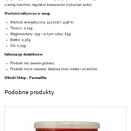
czarnej marchwi, regulator kwasowości (cytrynian sodu).
Wartości odżywcze w 100g:
Wartość energetyczna: 323 kcal / 1356 kJ
Tłuszcz: 0,03g
Węglowodany: 79g – w tym cukry: 69g
Białko: 0,36g
Sól: 0,05g
Informacje dodatkowe:
Produkt nie zawiera glutenu.
Produkt może zawierać śladowe ilości mleka i orzechów.
Włoski Sklep – ParmaMia
Podobne produkty