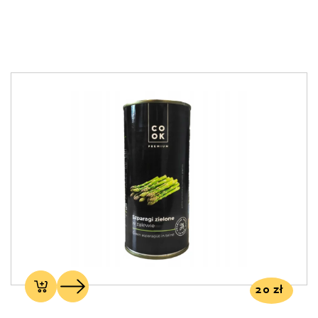
20
zł