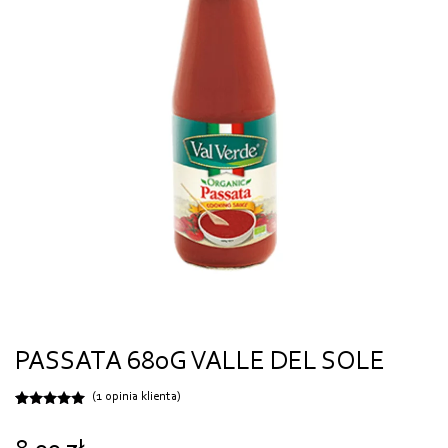
PASSATA 680G VALLE DEL SOLE
(
1
opinia klienta)
Oceniony
1
5.00
na 5
na