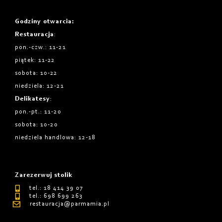
Godziny otwarcia
:
Restauracja
:
pon.-czw.: 11-21
piątek: 11-22
sobota: 10-22
niedziela: 12-21
Delikatesy
:
pon.-pt.: 11-20
sobota: 10-20
niedziela handlowa: 12-18
Zarezerwuj stolik
tel.: 18 414 39 07
tel.: 698 699 263
restauracja@parmamia.pl