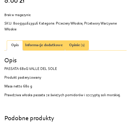
8.00
zł
podstawie
oceny
klienta
Brak w magazynie
SKU:
8005391613916
Kategorie:
Przeciery Włoskie
,
Przetwory Warzywne
Włoskie
Opis
Informacje dodatkowe
Opinie (1)
Opis
PASSATA 680G VALLE DEL SOLE
Produkt pasteryzowany
Masa netto 680 g
Prawdziwa włoska passata ze świeżych pomidorów i szczyptą soli morskiej.
Podobne produkty