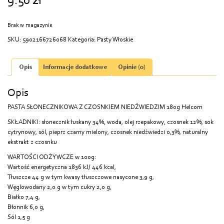
9.50
zł
Brak w magazynie
SKU:
5902166726068
Kategoria:
Pasty Włoskie
Opis
Informacje dodatkowe
Opinie (0)
Opis
PASTA SŁONECZNIKOWA Z CZOSNKIEM NIEDŹWIEDZIM 180g Helcom
SKŁADNIKI: słonecznik łuskany 34%, woda, olej rzepakowy, czosnek 12%, sok
cytrynowy, sól, pieprz czarny mielony, czosnek niedźwiedzi 0,3%, naturalny
ekstrakt z czosnku
WARTOŚCI ODŻYWCZE w 100g:
Wartość energetyczna 1836 kJ/ 446 kcal,
Tłuszcze 44 g w tym kwasy tłuszczowe nasycone 3,9 g,
Węglowodany 2,0 g w tym cukry 2,0 g,
Białko 7,4 g,
Błonnik 6,0 g,
Sól 1,5 g