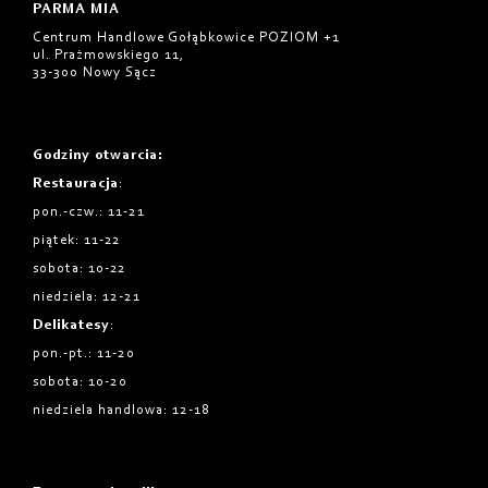
PARMA MIA
Centrum Handlowe Gołąbkowice POZIOM +1
ul. Prażmowskiego 11,
33-300 Nowy Sącz
Godziny otwarcia
:
Restauracja
:
pon.-czw.: 11-21
piątek: 11-22
sobota: 10-22
niedziela: 12-21
Delikatesy
:
pon.-pt.: 11-20
sobota: 10-20
niedziela handlowa: 12-18