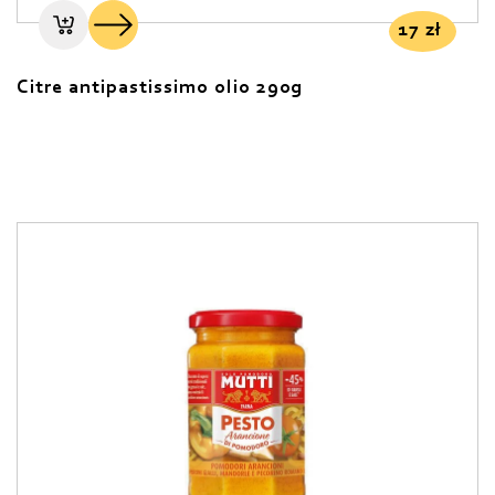
17
zł
Citre antipastissimo olio 290g