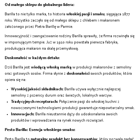
Od małego sklepu do globalnego lidera:
Barilla to nie tylko marka, to historia
włoskiej pasji i smaku
, sięgająca 1877
roku. Wszystko zaczęło się od małego sklepu z chlebem i makaronem
założonego przez Pietra Barillę w Parmie.
Innowacyjność i zaangażowanie rodziny Barilla sprawiły, że firma rozwinęła się
w imponującym tempie. Już w 1910 roku powstała pierwsza fabryka,
produkująca makaron na skalę przemysłową.
Doskonałość w każdym detalu:
Dziś Barilla jest
wiodącą włoską marką
w produkcji makaronów z semoliny
oraz gotowych sosów. Firma słynie z
doskonałości
swoich produktów, która
opiera się na:
Wysokiej jakości składnikach:
Barilla używa wyłącznie najlepszej
semoliny z pszenicy durum oraz świeżych, lokalnych warzyw.
Tradycyjnych recepturach:
Połączenie pasji do włoskiej kuchni z
nowoczesnymi technologiami produkcji gwarantuje niepowtarzalny smak.
Innowacjach:
Barilla nieustannie dąży do udoskonalania swoich
produktów i wprowadzania na rynek nowych rozwiązań.
Pesto Barilla: Esencja włoskiego smaku:
Pesto Barilla to
naturalny produkt bez konserwantów
, który pozwala nadać