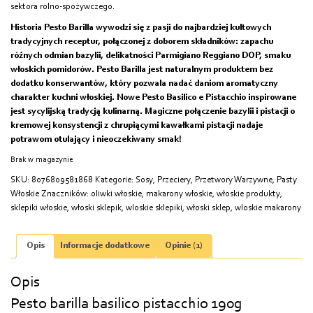
sektora rolno-spożywczego.
Historia Pesto Barilla wywodzi się z pasji do najbardziej kultowych
tradycyjnych receptur, połączonej z doborem składników: zapachu
różnych odmian bazylii, delikatności Parmigiano Reggiano DOP, smaku
włoskich pomidorów. Pesto Barilla jest naturalnym produktem bez
dodatku konserwantów, który pozwala nadać daniom aromatyczny
charakter kuchni włoskiej. Nowe Pesto Basilico e Pistacchio inspirowane
jest sycylijską tradycją kulinarną. Magiczne połączenie bazylii i pistacji o
kremowej konsystencji z chrupiącymi kawałkami pistacji nadaje
potrawom otulający i nieoczekiwany smak!
Brak w magazynie
SKU:
8076809581868
Kategorie:
Sosy, Przeciery, Przetwory Warzywne
,
Pasty
Włoskie
Znaczników:
oliwki włoskie
,
makarony włoskie
,
włoskie produkty
,
sklepiki włoskie
,
włoski sklepik
,
wloskie sklepiki
,
włoski sklep
,
wloskie makarony
Opis
Informacje dodatkowe
Opinie (1)
Opis
Pesto barilla basilico pistacchio 190g