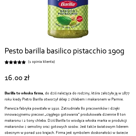
Pesto barilla basilico pistacchio 190g
(
1
opinia klienta)
Oceniony
1
5.00
na 5
na
16.00
zł
podstawie
oceny
klienta
Barilla to włoska firma
, do dziś należąca do rodziny, która założyła ją w 1877
roku kiedy Pietro Barilla otworzył sklep z chlebem i makaronem w Parmie.
Pierwsza fabryka powstała w 1910. Zatrudniała 80 pracowników i dzięki
innowacyjnemu piecowi „ciągłego gotowania” produkowała dziennie 8 ton
makaronu i 2 tony chleba. Dziś Barilla to wiodąca włoska marka w produkcji
makaronów z semoliny oraz gotowych sosów. Jest także światowym liderem
obecnym w ponad 100 krajach. Firma jest symbolem doskonałości w świecie