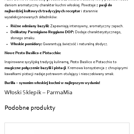
daniom aromatyczny charakter kuchni włoskiej. Powstaje z
pasji do
najbardziej kultowych tradycyjnych receptur
i starannie
wyselekcjonowanych składników:
Różne odmiany bazylii:
Zapewniają intensywny, aromatyczny zapach.
Delikatny Parmigiano Reggiano DOP:
Dodaje charakterystycznego,
słonego smaku.
Włoskie pomidory:
Gwarantują świeżość i naturalną słodycz.
Nowe Pesto Basilico e Pistacchio:
Inspirowane sycylijską tradycją kulinarną, Pesto Basilico e Pistacchio to
magiczne połączenie bazylii i pistacji
. Kremowa konsystencja z chrupiącymi
kawałkami pistacji nadaje potrawom otulający i nieoczekiwany smak.
Barilla – synonim włoskiej kuchni w najlepszym wydaniu!
Włoski Sklepik – ParmaMia
Podobne produkty