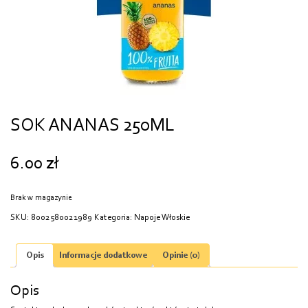
SOK ANANAS 250ML
6.00
zł
Brak w magazynie
SKU:
8002580021989
Kategoria:
Napoje Włoskie
Opis
Informacje dodatkowe
Opinie (0)
Opis