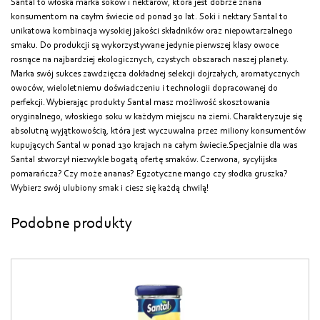
Santal to włoska marka soków i nektarów, która jest dobrze znana
konsumentom na cayłm świecie od ponad 30 lat. Soki i nektary Santal to
unikatowa kombinacja wysokiej jakości składników oraz niepowtarzalnego
smaku. Do produkcji są wykorzystywane jedynie pierwszej klasy owoce
rosnące na najbardziej ekologicznych, czystych obszarach naszej planety.
Marka swój sukces zawdzięcza dokładnej selekcji dojrzałych, aromatycznych
owoców, wieloletniemu doświadczeniu i technologii dopracowanej do
perfekcji. Wybierając produkty Santal masz możliwość skosztowania
oryginalnego, włoskiego soku w każdym miejscu na ziemi. Charakteryzuje się
absolutną wyjątkowością, która jest wyczuwalna przez miliony konsumentów
kupujących Santal w ponad 130 krajach na całym świecie.Specjalnie dla was
Santal stworzył niezwykle bogatą ofertę smaków. Czerwona, sycylijska
pomarańcza? Czy może ananas? Egzotyczne mango czy słodka gruszka?
Wybierz swój ulubiony smak i ciesz się każdą chwilą!
Podobne produkty