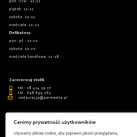
pon.-czw.: 11-21
piątek: 11-22
sobota: 10-22
niedziela: 12-21
Delikatesy
:
pon.-pt.: 11-20
sobota: 10-20
niedziela handlowa: 12-18
Zarezerwuj stolik
tel.: 18 414 39 07
tel.: 698 699 263
restauracja@parmamia.pl
Cenimy prywatność użytkowników
Używamy plików cookie, aby poprawić jakość przeglądania,
Polityka Prywatnośći