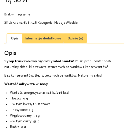
14.00
zł
Brak w magazynie
SKU:
5903178765526
Kategoria:
Napoje Włoskie
Opis
Informacje dodatkowe
Opinie (0)
Opis
Syrop truskawkowy 250ml Symbol Smaku!
Polski producent! 100%
naturalny skład! Nie zawiera sztucznych barwników i konserwantów!
Bez konserwantów. Bez sztucznych barwników. Naturalny skład.
Wartość odżywcza w 100g:
Wartość energetyczna: 918 kJ/216 kcal
Tłuszcz: 0 g
– w tym kwasy tłuszczowe:
– nasycone: 0 g
Węglowodany: 53 g
– w tym cukry: 53 g
Białko: 0 g