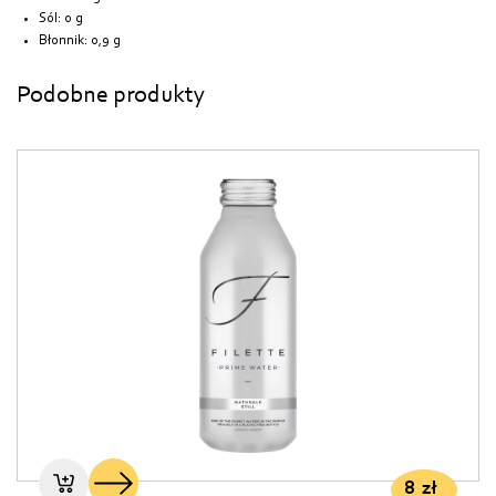
Sól: 0 g
Błonnik: 0,9 g
Podobne produkty
8
zł