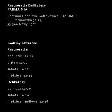
Restauracja Delikatesy
PARMA MIA
Centrum Handlowe Gołąbkowice POZIOM +1
ul. Prażmowskiego 11,
33-300 Nowy Sącz
Godziny otwarcia
:
Restauracja
:
pon.-czw.: 11-21
piątek: 11-22
sobota: 10-22
niedziela: 12-21
Delikatesy
:
pon.-pt.: 11-20
sobota: 10-20
niedziela handlowa: 12-18