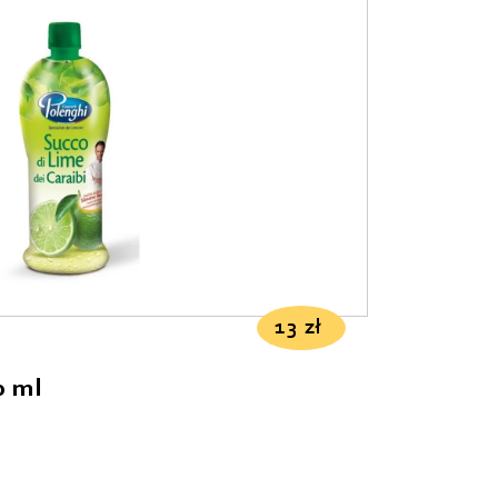
13
zł
0 ml