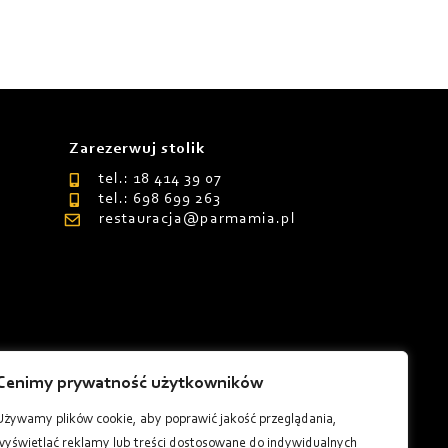
Zarezerwuj stolik
tel.: 18 414 39 07
tel.: 698 699 263
restauracja@parmamia.pl
Cenimy prywatność użytkowników
8
Używamy plików cookie, aby poprawić jakość przeglądania,
wyświetlać reklamy lub treści dostosowane do indywidualnych