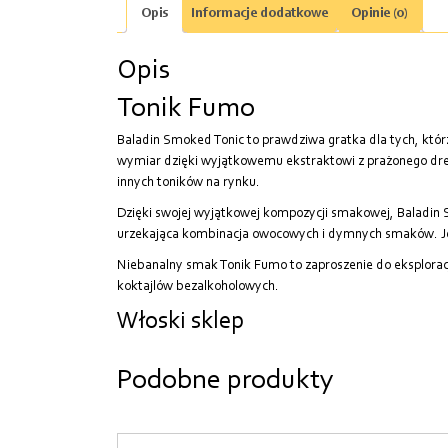
Opis
Informacje dodatkowe
Opinie (0)
Opis
Tonik Fumo
Baladin Smoked Tonic to prawdziwa gratka dla tych, kt
wymiar dzięki wyjątkowemu ekstraktowi z prażonego drew
innych toników na rynku.
Dzięki swojej wyjątkowej kompozycji smakowej, Baladin S
urzekająca kombinacja owocowych i dymnych smaków. Jest
Niebanalny smak Tonik Fumo to zaproszenie do eksplorac
koktajlów bezalkoholowych.
Włoski sklep
Podobne produkty