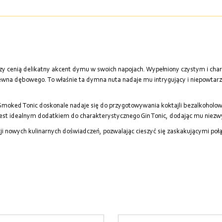
órzy cenią delikatny akcent dymu w swoich napojach. Wypełniony czystym i 
na dębowego. To właśnie ta dymna nuta nadaje mu intrygujący i niepowtarza
moked Tonic doskonale nadaje się do przygotowywania koktajli bezalkoholowy
 idealnym dodatkiem do charakterystycznego Gin Tonic, dodając mu niezwykł
ji nowych kulinarnych doświadczeń, pozwalając cieszyć się zaskakującymi p