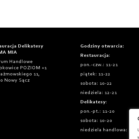
auracja Delikatesy
Godziny otwarcia
:
MA MIA
Restauracja
:
rum Handlowe
pon.-czw.: 11-21
bkowice POZIOM +1
Prażmowskiego 11,
piątek: 11-22
00 Nowy Sącz
sobota: 10-22
niedziela: 12-21
Delikatesy
:
pon.-pt.: 11-20
sobota: 10-20
niedziela handlowa: 12-1