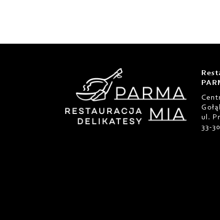
Rest
PAR
Cent
Gołą
ul. 
33-3