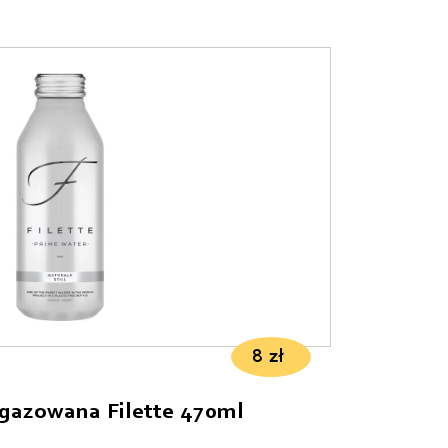
8
zł
gazowana Filette 470ml