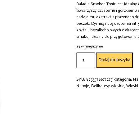
Baladin Smoked Tonic jest idealny 
towarzyszy czystemu i gorzkiemu s
nadaje mu ekstrakt z prażonego d
beczek. Dymną nutę uzupełnia intr
koktajli bezalkoholowych o eksc
smaku. Idealny do przygotowania c
13 w magazynie
ilość
Dodaj do koszyka
TONIK
FUMO
0,2LX24
SKU:
8033976677275
Kategoria:
Na
BALADINE
Napoje
,
Delikatesy włoskie
,
Włoski