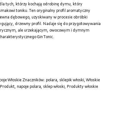
dla tych, którzy kochają odrobinę dymu, który
makowi toniku. Ten oryginalny profil aromatyczny
rewna dębowego, uzyskiwany w procesie obróbki
ygujący, drzewny profil. Nadaje się do przygotowywania
entrycznym, ale urzekającym, owocowym i dymnym
harakterystycznego Gin Tonic.
poje Włoskie
Znaczników:
polara
,
sklepik włoski
,
Włoskie
 Produkt
,
napoje polara
,
sklep włoski
,
Produkty włoskie