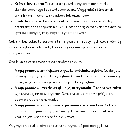
Krówki bez cukru:
Te cukierki są zwykle wytwarzane z mleka
skondensowanego i substytutów cukru. Mogą mieć różne smaki,
takie jak waniliowy, czekoladowy lub orzechowy.
Lizaki bez cukru:
Lizaki bez cukru to świetny sposób na słodką
przekąskę bez spożywania cukru. Dostępne są w różnych smakach, w
tym owocowych, miętowych i cynamonowych.
Cukierki bez cukru to zdrowa alternatywa dla tradycyjnych cukierków. Są
dobrym wyborem dla osób, które chcą ograniczyć spożycie cukru lub
dbają o zdrowie.
Oto kilka zalet spożywania cukierków bez cukru:
Mogą pomóc w zmniejszeniu ryzyka próchnicy zębów.
Cukier jest
główną przyczyną próchnicy zębów. Cukierki bez cukru nie zawierają
cukru, więc nie przyczyniają się do próchnicy zębów.
Mogą pomóc w utracie wagi lub jej utrzymaniu.
Cukierki bez cukru
są zazwyczaj niskokaloryczne. Oznacza to, że możesz jeść je bez
obaw o przybranie na wadze.
Mogą pomóc w kontrolowaniu poziomu cukru we krwi.
Cukierki
bez cukru nie powodują gwałtownych skoków poziomu cukru we
krwi, co jest ważne dla osób z cukrzycą.
Przy wyborze cukierków bez cukru należy wziąć pod uwagę kilka