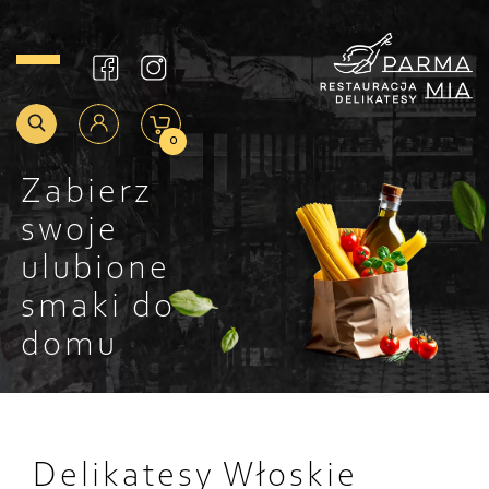
0
Zabierz
swoje
ulubione
smaki do
domu
Delikatesy Włoskie