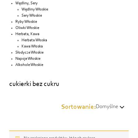
Wędliny, Sery
Wędliny Włoskie
Sery Włoskie
Ryby Włoskie
Oliwki Włoskie
Herbata, Kawa
Herbata Włoska
Kawa Włoska
Słodycze Włoskie
Napoje Włoskie
Alkohole Włoskie
cukierki bez cukru
Sortowanie:
Domyślne
Domyślne
Wg popularności