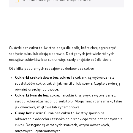
Od najtańszych
Nie znaleziono produktów, których szukasz.
Od najdroższych
Od najnowszych
Cukierki bez cukru to świetna opcja dla osób, które chcą ograniczyć
spożycie cukru lub dbają o zdrowie. Dostępnych jest wiele różnych
rodzajów cukierków bez cukru, więc każdy znajdzie coś dla siebie.
Oto kilka popularnych rodzajów cukierków bez cukru:
Cukierki czekoladowe bez cukru:
Te cukierki są wytwarzane z
substytutów cukru, takich jak maltitol lub stewia. Często zawierają
również orzechy lub owoce.
Cukierki twarde bez cukru:
Te cukierki są zwykle wytwarzane z
syropu kukurydzianego lub sorbitolu. Mogą mieć różne smaki, takie
jak owocowe, miętowe lub cynamonowe.
Gumy bez cukru:
Guma bez cukru to świetny sposób na
odświeżenie oddechu i zaspokojenie słodkiego zęba bez spożywania
cukru. Dostępne są w różnych smakach, w tym owocowych,
miętowych i cynamonowych.