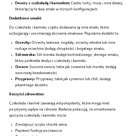
Desery z czekoladą i karmelem:
Ciasta, torty, musy i inne desery,
które łączą te dwa smaki w różnych konfiguracjach.
Dodatkowe smaki:
Do czekolady i karmelu często dodawane są inne smaki, które
wzbogacają i urozmaicają doznania smakowe. Popularne dodatki to:
Orzechy:
Orzechy laskowe, migdały, orzechy włoskie lub inne
rodzaje orzechów dodają chrupkości i bogatego smaku.
Sól morska:
Sól morska dodaje kontrastowego, słonego smaku,
który podkreśla słodycz czekolady i karmelu.
Owoce:
Suszone owoce, takie jak żurawina lub morele, dodają
owocowej kwaskowatości.
Przyprawy:
Przyprawy, takie jak cynamon lub chili, dodają
pikantnego akcentu.
Korzyści zdrowotne:
Czekolada i karmel zawierają antyoksydanty, które mogą mieć
pozytywny wpływ na zdrowie. Badania pokazują, że umiarkowane
spożycie czekolady i karmelu może:
Zmniejszyć ryzyko chorób serca.
Poprawić funkcje poznawcze.