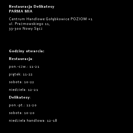
Restauracja Delikatesy
PARMA MIA
Centrum Handlowe Gołąbkowice POZIOM +1
ul. Prażmowskiego 11,
33-300 Nowy Sącz
Godziny otwarcia
:
Restauracja
:
pon.-czw.: 11-21
piątek: 11-22
sobota: 10-22
niedziela: 12-21
Delikatesy
:
pon.-pt.: 11-20
sobota: 10-20
niedziela handlowa: 12-18