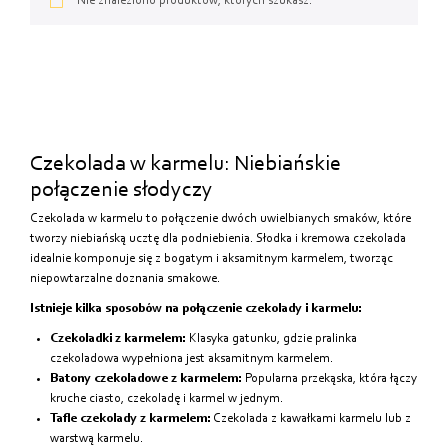
Od najtańszych
Nie znaleziono produktów, których szukasz.
Od najdroższych
Od najnowszych
Czekolada w karmelu: Niebiańskie
połączenie słodyczy
Czekolada w karmelu to połączenie dwóch uwielbianych smaków, które
tworzy niebiańską ucztę dla podniebienia. Słodka i kremowa czekolada
idealnie komponuje się z bogatym i aksamitnym karmelem, tworząc
niepowtarzalne doznania smakowe.
Istnieje kilka sposobów na połączenie czekolady i karmelu:
Czekoladki z karmelem:
Klasyka gatunku, gdzie pralinka
czekoladowa wypełniona jest aksamitnym karmelem.
Batony czekoladowe z karmelem:
Popularna przekąska, która łączy
kruche ciasto, czekoladę i karmel w jednym.
Tafle czekolady z karmelem:
Czekolada z kawałkami karmelu lub z
warstwą karmelu.