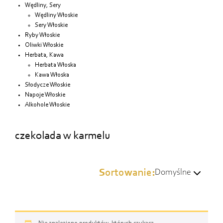
Wędliny, Sery
Wędliny Włoskie
Sery Włoskie
Ryby Włoskie
Oliwki Włoskie
Herbata, Kawa
Herbata Włoska
Kawa Włoska
Słodycze Włoskie
Napoje Włoskie
Alkohole Włoskie
czekolada w karmelu
Sortowanie:
Domyślne
Domyślne
Wg popularności