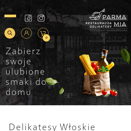
0
Zabierz
swoje
ulubione
smaki do
domu
Delikatesy Włoskie