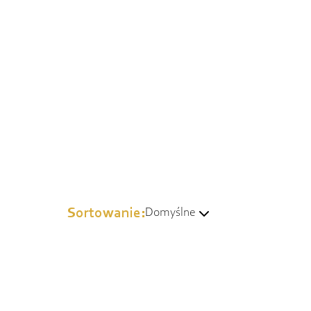
Sortowanie:
Domyślne
Domyślne
Wg popularności
Od najtańszych