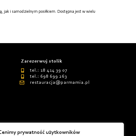
, jak i samodzielnym posiłkiem. Dostępna jest w wielu
Zarezerwuj stolik
tel.: 18 414 39 07
tel.: 698 699 263
restauracja@parmamia.pl
Cenimy prywatność użytkowników