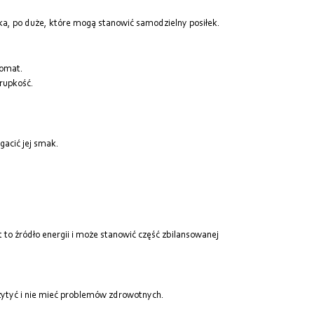
ka, po duże, które mogą stanowić samodzielny posiłek.
romat.
hrupkość.
gacić jej smak.
 to źródło energii i może stanowić część zbilansowanej
rzytyć i nie mieć problemów zdrowotnych.