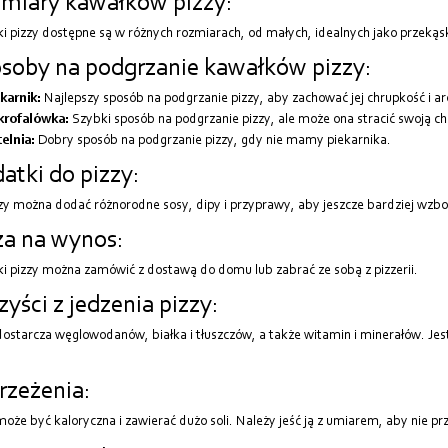
miary kawałków pizzy:
i pizzy dostępne są w różnych rozmiarach, od małych, idealnych jako przekąs
soby na podgrzanie kawałków pizzy:
karnik:
Najlepszy sposób na podgrzanie pizzy, aby zachować jej chrupkość i a
krofalówka:
Szybki sposób na podgrzanie pizzy, ale może ona stracić swoją c
elnia:
Dobry sposób na podgrzanie pizzy, gdy nie mamy piekarnika.
atki do pizzy:
zy można dodać różnorodne sosy, dipy i przyprawy, aby jeszcze bardziej wzbo
za na wynos:
i pizzy można zamówić z dostawą do domu lub zabrać ze sobą z pizzerii.
zyści z jedzenia pizzy:
dostarcza węglowodanów, białka i tłuszczów, a także witamin i minerałów. Jest
rzeżenia:
może być kaloryczna i zawierać dużo soli. Należy jeść ją z umiarem, aby nie p