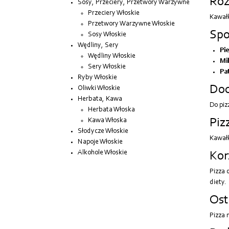
Roz
Sosy, Przeciery, Przetwory Warzywne
Przeciery Włoskie
Kawałk
Przetwory Warzywne Włoskie
Spo
Sosy Włoskie
Wędliny, Sery
Pie
Wędliny Włoskie
Mi
Sery Włoskie
Pat
Ryby Włoskie
Dod
Oliwki Włoskie
Herbata, Kawa
Do piz
Herbata Włoska
Kawa Włoska
Piz
Słodycze Włoskie
Kawałk
Napoje Włoskie
Alkohole Włoskie
Kor
Pizza 
diety.
Ost
Pizza 