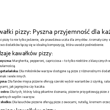
ałki pizzy: Pyszna przyjemność dla k
i pizzy to nie tylko jedzenie, ale prawdziwa uczta dla zmysłów. Aromatyczny s
wo dodatków łączą się w idealną kompozycję, która uwodzi podniebienie.
zaje kawałków pizzy:
asyczna:
Margherita, pepperoni, capricciosa – to tylko niektóre z klasycznych w
ularnością.
getariańska:
Dla miłośników warzyw dostępne są pizze z różnorodnymi dodatkam
inak i wiele innych.
ęsna:
Dla fanów mięsa pizzerie oferują szeroki wybór wariantów z szynką, sal
sami, jak jagnięcina czy kaczka.
 ostro:
Dla tych, którzy lubią pikantne doznania, pizzerie przygotowują pizze z 
antnych wędlin i warzyw.
 słodko:
Dla łasuchów pizzerie oferują pizze z owocami, nutellą, kremem orz