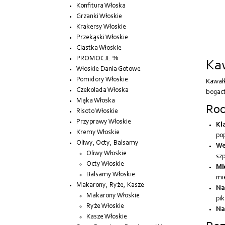
Konfitura Włoska
Grzanki Włoskie
Krakersy Włoskie
Przekąski Włoskie
Ciastka Włoskie
PROMOCJE %
Kaw
Włoskie Dania Gotowe
Pomidory Włoskie
Kawałk
Czekolada Włoska
bogact
Mąka Włoska
Rod
Risoto Włoskie
Przyprawy Włoskie
Kl
Kremy Włoskie
pop
Oliwy, Octy, Balsamy
We
Oliwy Włoskie
szp
Octy Włoskie
Mi
Balsamy Włoskie
mię
Makarony, Ryże, Kasze
Na
Makarony Włoskie
pik
Ryże Włoskie
Na
Kasze Włoskie