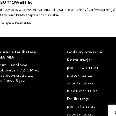
sumowanie:
i pizzy to pyszna i wszechstronna potrawa, która może być zarówno przekąską
tach, więc każdy znajdzie coś dla siebie.
 Sklepik – ParmaMia
auracja Delikatesy
Godziny otwarcia
:
MA MIA
Restauracja
:
rum Handlowe
pon.-czw.: 11-21
bkowice POZIOM +1
Prażmowskiego 11,
piątek: 11-22
00 Nowy Sącz
sobota: 10-22
niedziela: 12-21
Delikatesy
:
pon.-pt.: 11-20
sobota: 10-20