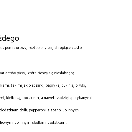
Od najdroższych
Od najnowszych
ażdego
os pomidorowy, roztopiony ser, chrupiące ciasto i
ariantów pizzy, które cieszą się niesłabnącą
i, takimi jak pieczarki, papryka, cukinia, oliwki,
ami, kiełbasą, boczkiem, a nawet rzadziej spotykanymi
dodatkiem chilli, pepperoni jalapeno lub innych
echowym lub innymi słodkimi dodatkami.