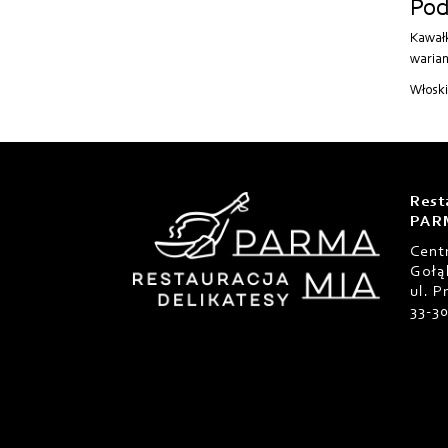
Pod
Kawałk
warian
Włoski
Rest
PAR
Cent
Gołą
ul. 
33-3