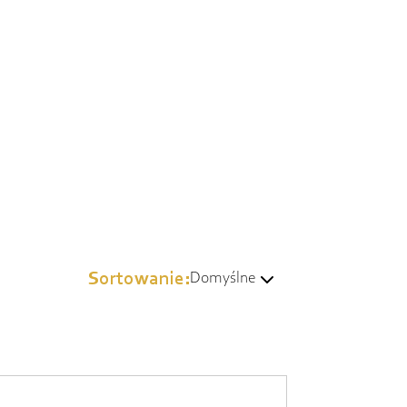
Sortowanie:
Domyślne
Domyślne
Wg popularności
Od najtańszych