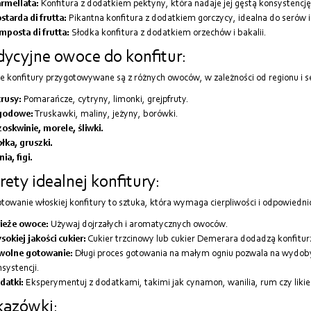
rmellata:
Konfitura z dodatkiem pektyny, która nadaje jej gęstą konsystencję
tarda di frutta:
Pikantna konfitura z dodatkiem gorczycy, idealna do serów i
mposta di frutta:
Słodka konfitura z dodatkiem orzechów i bakalii.
dycyjne owoce do konfitur:
e konfitury przygotowywane są z różnych owoców, w zależności od regionu i se
rusy:
Pomarańcze, cytryny, limonki, grejpfruty.
godowe:
Truskawki, maliny, jeżyny, borówki.
oskwinie, morele, śliwki.
łka, gruszki.
ia, figi.
rety idealnej konfitury:
towanie włoskiej konfitury to sztuka, która wymaga cierpliwości i odpowiednic
ieże owoce:
Używaj dojrzałych i aromatycznych owoców.
okiej jakości cukier:
Cukier trzcinowy lub cukier Demerara dodadzą konfitu
wolne gotowanie:
Długi proces gotowania na małym ogniu pozwala na wydoby
systencji.
datki:
Eksperymentuj z dodatkami, takimi jak cynamon, wanilia, rum czy liki
azówki: