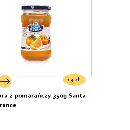
Od najdroższych
Od najnowszych
13
zł
ura z pomarańczy 350g Santa
rance