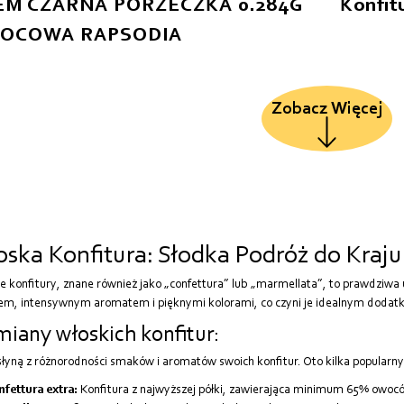
EM CZARNA PORZECZKA 0.284G
Konfit
OCOWA RAPSODIA
Zobacz Więcej
ska Konfitura: Słodka Podróż do Kraju
e konfitury, znane również jako „confettura” lub „marmellata”, to prawdziwa 
m, intensywnym aromatem i pięknymi kolorami, co czyni je idealnym dodatki
iany włoskich konfitur:
słyną z różnorodności smaków i aromatów swoich konfitur. Oto kilka popularn
fettura extra:
Konfitura z najwyższej półki, zawierająca minimum 65% owoc