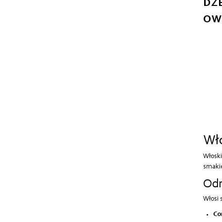
DŻ
OW
Wło
Włoski
smakie
Odm
Włosi 
Con