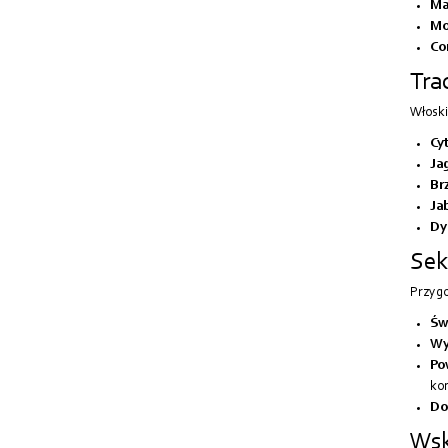
Ma
Mos
Co
Tra
Włoski
Cyt
Ja
Brz
Jab
Dyn
Sek
Przygo
Św
Wys
Po
kon
Do
Wsk