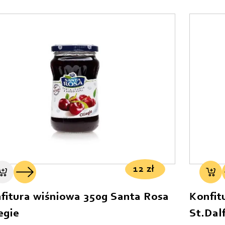
12
zł
fitura wiśniowa 350g Santa Rosa
Konfit
egie
St.Dal