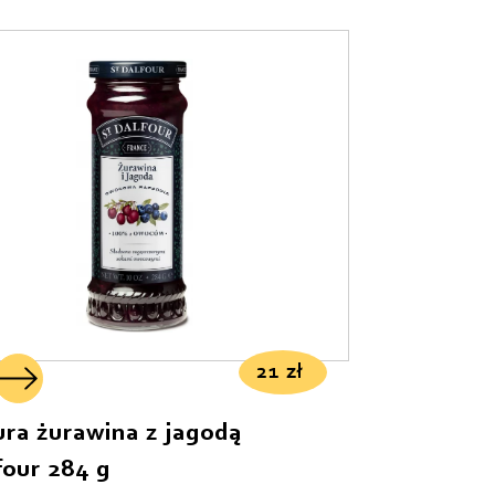
21
zł
ura żurawina z jagodą
four 284 g