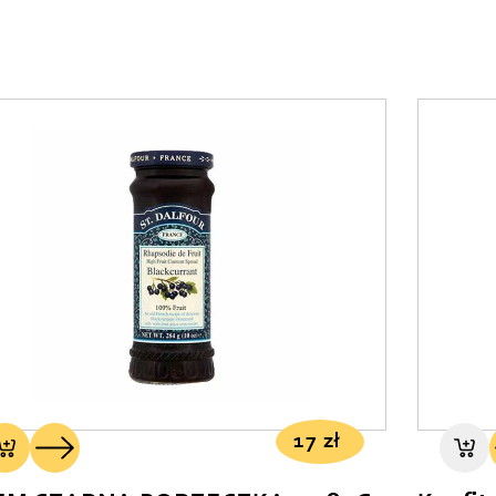
17
zł