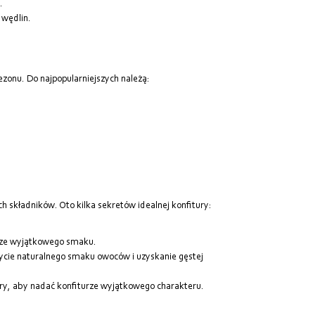
.
 wędlin.
zonu. Do najpopularniejszych należą:
h składników. Oto kilka sekretów idealnej konfitury:
rze wyjątkowego smaku.
cie naturalnego smaku owoców i uzyskanie gęstej
ery, aby nadać konfiturze wyjątkowego charakteru.