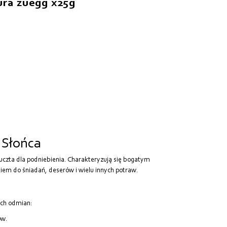
ura zuegg x25g
 Słońca
uczta dla podniebienia. Charakteryzują się bogatym
em do śniadań, deserów i wielu innych potraw.
ych odmian:
ów.