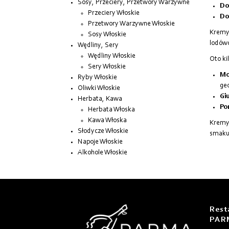
Sosy, Przeciery, Przetwory Warzywne
Do
Przeciery Włoskie
Do
Przetwory Warzywne Włoskie
Kremy 
Sosy Włoskie
lodów
Wędliny, Sery
Wędliny Włoskie
Oto ki
Sery Włoskie
Mo
Ryby Włoskie
ge
Oliwki Włoskie
Giu
Herbata, Kawa
Pon
Herbata Włoska
Kawa Włoska
Kremy 
Słodycze Włoskie
smaku 
Napoje Włoskie
Alkohole Włoskie
Rest
PAR