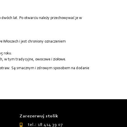
dwóch lat. Po otwarciu należy przechowywać je w
 Włoszech i jest chroniony oznaczeniem
5 roku.
, w tym tradycyjne, owocowe i ziołowe.
 potraw. Są smacznym i zdrowym sposobem na dodanie
Zarezerwuj stolik
tel.: 18 414 39 07