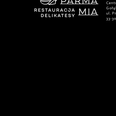
Cent
Gołą
ul. 
33-3