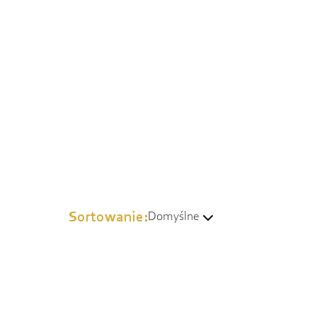
Sortowanie:
Domyślne
Domyślne
Wg popularności
Od najtańszych