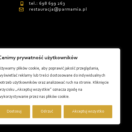
tel.: 698 699 263
restauracja@parmamia.pl
Cenimy prywatność użytkowników
8
Używamy plików cookie, aby poprawić jakość przeglądania,
wyświetlać reklamy lub treści dostosowane do indywidualnych
potrzeb użytkowników oraz analizować ruch na stronie. Kliknięcie
przycisku „Akceptuj wszystkie” oznacza zgodę na
wykorzystywanie przez nas plików cookie.
Dostosuj
Odrzuć
Akceptuj wszystko