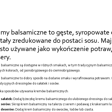
my balsamiczne to gęste, syropowate 
tały zredukowane do postaci sosu. Maj
sto używane jako wykończenie potraw, ta
ery.
balsamiczne są dostępne w różnych smakach, w tym tradycyjnym balsamicz
ych kolorach, od jasnobrązowego do ciemnobrązowego.
balsamiczne to dobry sposób na dodanie smaku i wyrafinowania potrawom. 
adycyjnych dressingów do sałatek i sosów.
lka sposobów używania kremów balsamicznych:
 sałatek:
Dodaj łyżeczkę kremu balsamicznego do ulubionego dressingu do sał
 serów:
Skrop krem balsamiczny na talerzu z serem i podawaj z krakersami l
 deserów:
Dodaj krem balsamiczny do owoców, lodów lub ciasta.