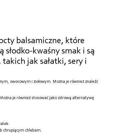
Od najdroższych
Od najnowszych
octy balsamiczne, które
ą słodko-kwaśny smak i są
kich jak sałatki, sery i
nym, owocowym i ziołowym. Można je również znaleźć
Można je również stosować jako zdrową alternatywę
atek.
ub chrupiącym chlebem.