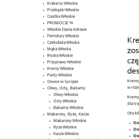
Krakersy Włoskie
Przekąski Włoskie
Ciastka Włoskie
PROMOCJE %
Włoskie Dania Gotowe
Pomidory Włoskie
Kre
Czekolada Włoska
zos
Mąka Włoska
Risoto Włoskie
czę
Przyprawy Włoskie
Kremy Włoskie
des
Pasty Włoskie
Kremy 
Owoce w Syropie
w różn
Oliwy, Octy, Balsamy
Oliwy Włoskie
Kremy 
Octy Włoskie
dla tr
Balsamy Włoskie
Oto ki
Makarony, Ryże, Kasze
Makarony Włoskie
Do
Ryże Włoskie
Do
Kasze Włoskie
Do