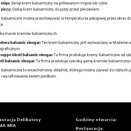
 mięs:
Skrop krem balsamiczny na grillowanym mięsie lub rybie.
 pizzy:
Dodaj krem balsamiczny do pizzy przed pieczeniem.
balsamiczne można przechowywać w temperaturze pokojowej przez okres do 
ce.
lka marek kremów balsamicznych:
dena balsamic vinegar:
Ten krem balsamiczny jest wytwarzany w Modenie we
ograficznym.
seppe Giusti balsamic vinegar:
Ta firma produkuje kremy balsamiczne od 160
ti balsamic vinegar:
Ta firma produkuje szeroką gamę kremów balsamicznych
balsamiczne to wszechstronny składnik, którego można używać do różnych
i wyrafinowania swoim posiłkom.
auracja Delikatesy
Godziny otwarcia
:
MA MIA
Restauracja
: