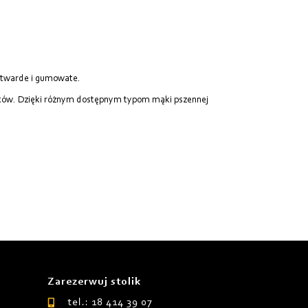
 twarde i gumowate.
ków. Dzięki różnym dostępnym typom mąki pszennej
Zarezerwuj stolik
tel.: 18 414 39 07