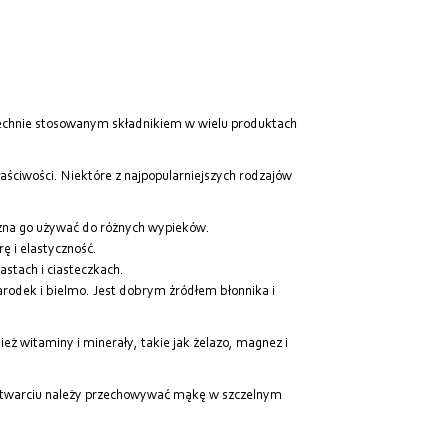
Od najdroższych
Od najnowszych
zechnie stosowanym składnikiem w wielu produktach
aściwości. Niektóre z najpopularniejszych rodzajów
ożna go używać do różnych wypieków.
ę i elastyczność.
stach i ciasteczkach.
arodek i bielmo. Jest dobrym źródłem błonnika i
 witaminy i minerały, takie jak żelazo, magnez i
 otwarciu należy przechowywać mąkę w szczelnym