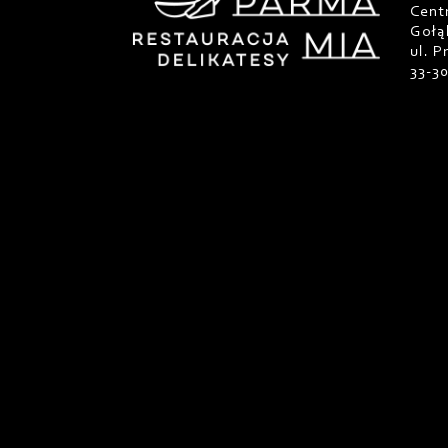
Cent
Gołą
ul. 
33-3