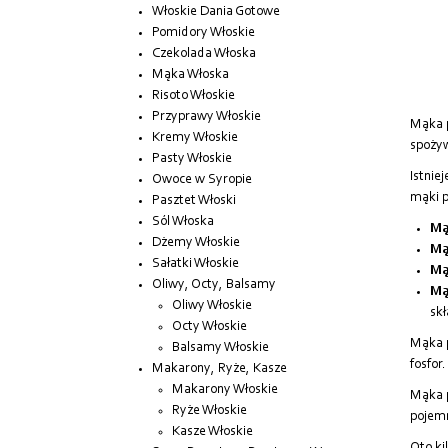
Włoskie Dania Gotowe
Pomidory Włoskie
Czekolada Włoska
Mąka Włoska
Risoto Włoskie
Przyprawy Włoskie
Mąka p
Kremy Włoskie
spożyw
Pasty Włoskie
Istnie
Owoce w Syropie
mąki p
Pasztet Włoski
Sól Włoska
Mą
Dżemy Włoskie
Mą
Sałatki Włoskie
Mą
Oliwy, Octy, Balsamy
Mą
Oliwy Włoskie
sk
Octy Włoskie
Mąka p
Balsamy Włoskie
fosfor.
Makarony, Ryże, Kasze
Makarony Włoskie
Mąka p
Ryże Włoskie
pojemn
Kasze Włoskie