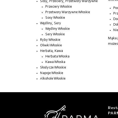
Oto ki
Sosy, Przeciery, Przetwory Warzywne
Przeciery Włoskie
Pod
Przetwory Warzywne Włoskie
Prz
Sosy Włoskie
Dod
Wędliny, Sery
Dok
Wędliny Włoskie
Nie
Sery Włoskie
Mąka p
Ryby Włoskie
możesz
Oliwki Włoskie
Herbata, Kawa
Herbata Włoska
Kawa Włoska
Słodycze Włoskie
Napoje Włoskie
Alkohole Włoskie
Rest
PAR