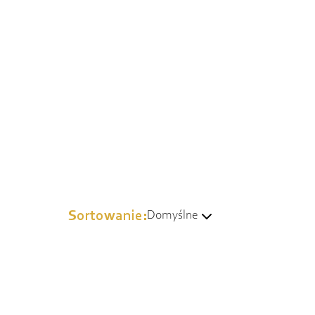
Sortowanie:
Domyślne
Domyślne
Wg popularności
Od najtańszych