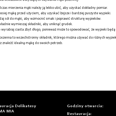
lka wskazówek dotyczących używania mąki pszennej:
czas mierzenia mąki należy ją lekko ubić, aby uzyskać dokładny pomiar.
esiej mąkę przed użyciem, aby uzyskać lżejsze i bardziej puszyste wypieki.
aj sól do mąki, aby wzmocnić smak i poprawić strukturę wypieków.
ładnie wymieszaj składniki, aby uniknąć grudek.
 wyrabiaj ciasta zbyt długo, ponieważ może to spowodować, że wypieki będą
szenna to wszechstronny składnik, którego można używać do różnych wypie
 znaleźć idealną mąkę do swoich potrzeb.
auracja Delikatesy
Godziny otwarcia
:
MA MIA
Restauracja
: