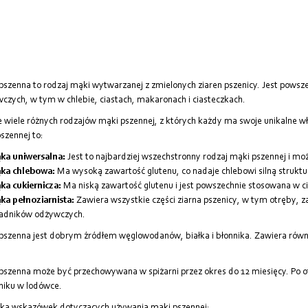
szenna to rodzaj mąki wytwarzanej z zmielonych ziaren pszenicy. Jest pows
czych, w tym w chlebie, ciastach, makaronach i ciasteczkach.
je wiele różnych rodzajów mąki pszennej, z których każdy ma swoje unikalne wł
szennej to:
ka uniwersalna:
Jest to najbardziej wszechstronny rodzaj mąki pszennej i m
ka chlebowa:
Ma wysoką zawartość glutenu, co nadaje chlebowi silną struktur
ka cukiernicza:
Ma niską zawartość glutenu i jest powszechnie stosowana w cia
ka pełnoziarnista:
Zawiera wszystkie części ziarna pszenicy, w tym otręby, z
ładników odżywczych.
szenna jest dobrym źródłem węglowodanów, białka i błonnika. Zawiera również
szenna może być przechowywana w spiżarni przez okres do 12 miesięcy. Po
iku w lodówce.