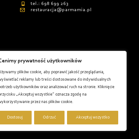
tel.: 698 699 263
restauracja@parmamia.pl
Cenimy prywatność użytkowników
8
Używamy plików cookie, aby poprawić jakość przeglądania,
wyświetlać reklamy lub treści dostosowane do indywidualnych
potrzeb użytkowników oraz analizować ruch na stronie. Kliknięcie
przycisku „Akceptuj wszystkie” oznacza zgodę na
wykorzystywanie przez nas plików cookie.
Dostosuj
Odrzuć
Akceptuj wszystko