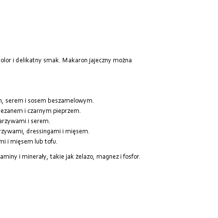
Od najdroższych
Od najnowszych
kolor i delikatny smak. Makaron jajeczny można
m, serem i sosem beszamelowym.
mezanem i czarnym pieprzem.
warzywami i serem.
rzywami, dressingami i mięsem.
 i mięsem lub tofu.
ny i minerały, takie jak żelazo, magnez i fosfor.