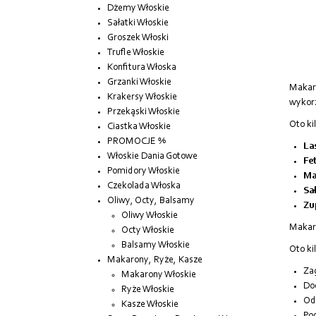
Dżemy Włoskie
Sałatki Włoskie
Groszek Włoski
Trufle Włoskie
Konfitura Włoska
Grzanki Włoskie
Makaro
Krakersy Włoskie
wykorz
Przekąski Włoskie
Oto ki
Ciastka Włoskie
PROMOCJE %
La
Włoskie Dania Gotowe
Fet
Pomidory Włoskie
Mak
Czekolada Włoska
Sa
Oliwy, Octy, Balsamy
Zu
Oliwy Włoskie
Makaro
Octy Włoskie
Balsamy Włoskie
Oto ki
Makarony, Ryże, Kasze
Zag
Makarony Włoskie
Dod
Ryże Włoskie
Od
Kasze Włoskie