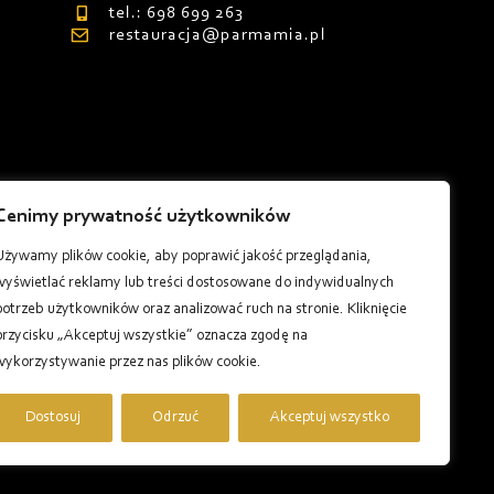
tel.: 698 699 263
restauracja@parmamia.pl
Cenimy prywatność użytkowników
8
Używamy plików cookie, aby poprawić jakość przeglądania,
wyświetlać reklamy lub treści dostosowane do indywidualnych
potrzeb użytkowników oraz analizować ruch na stronie. Kliknięcie
przycisku „Akceptuj wszystkie” oznacza zgodę na
wykorzystywanie przez nas plików cookie.
Dostosuj
Odrzuć
Akceptuj wszystko