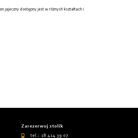
 jajeczny dostępny jest w różnych kształtach i
Zarezerwuj stolik
tel.: 18 414 39 07