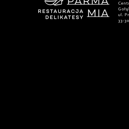
Cent
Gołą
ul. 
33-3