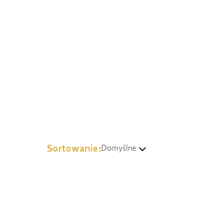
Sortowanie:
Domyślne
Domyślne
Wg popularności
Od najtańszych