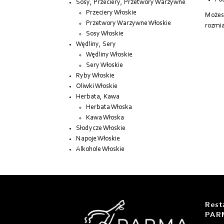
Po
Sosy, Przeciery, Przetwory Warzywne
Przeciery Włoskie
Możesz
Przetwory Warzywne Włoskie
rozmia
Sosy Włoskie
Wędliny, Sery
Wędliny Włoskie
Sery Włoskie
Ryby Włoskie
Oliwki Włoskie
Herbata, Kawa
Herbata Włoska
Kawa Włoska
Słodycze Włoskie
Napoje Włoskie
Alkohole Włoskie
Rest
PAR