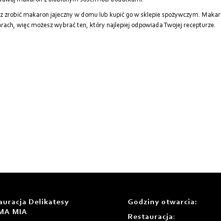
dawaj makaron z ulubionym sosem lub dodatkami.
 zrobić makaron jajeczny w domu lub kupić go w sklepie spożywczym. Makaron
rach, więc możesz wybrać ten, który najlepiej odpowiada Twojej recepturze.
auracja Delikatesy
Godziny otwarcia
:
MA MIA
Restauracja
: