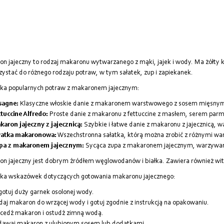
n jajeczny to rodzaj makaronu wytwarzanego z mąki, jajek i wody. Ma żółty 
ystać do różnego rodzaju potraw, w tym sałatek, zup i zapiekanek.
lka popularnych potraw z makaronem jajecznym:
sagne:
Klasyczne włoskie danie z makaronem warstwowego z sosem mięsny
tuccine Alfredo:
Proste danie z makaronu z fettuccine z masłem, serem par
aron jajeczny z jajecznicą:
Szybkie i łatwe danie z makaronu z jajecznicą, 
łatka makaronowa:
Wszechstronna sałatka, którą można zrobić z różnymi wa
pa z makaronem jajecznym:
Sycąca zupa z makaronem jajecznym, warzywami
n jajeczny jest dobrym źródłem węglowodanów i białka. Zawiera również witami
lka wskazówek dotyczących gotowania makaronu jajecznego:
otuj duży garnek osolonej wody.
aj makaron do wrzącej wody i gotuj zgodnie z instrukcją na opakowaniu.
cedź makaron i ostudź zimną wodą.