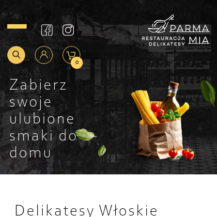
0
Zabierz
swoje
ulubione
smaki do
domu
Delikatesy Włoskie