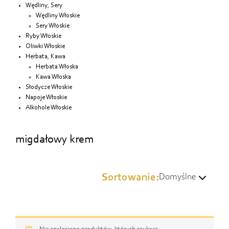
Wędliny, Sery
Wędliny Włoskie
Sery Włoskie
Ryby Włoskie
Oliwki Włoskie
Herbata, Kawa
Herbata Włoska
Kawa Włoska
Słodycze Włoskie
Napoje Włoskie
Alkohole Włoskie
migdałowy krem
Sortowanie:
Domyślne
Domyślne
Wg popularności