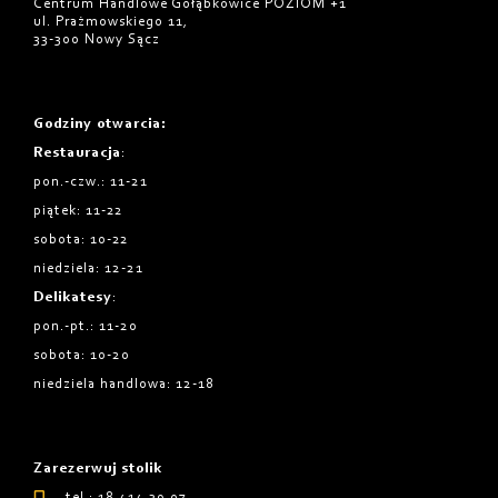
Centrum Handlowe Gołąbkowice POZIOM +1
ul. Prażmowskiego 11,
33-300 Nowy Sącz
Godziny otwarcia
:
Restauracja
:
pon.-czw.: 11-21
piątek: 11-22
sobota: 10-22
niedziela: 12-21
Delikatesy
:
pon.-pt.: 11-20
sobota: 10-20
niedziela handlowa: 12-18
Zarezerwuj stolik
tel.: 18 414 39 07