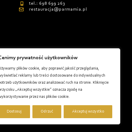
tel.: 698 699 263
restauracja@parmamia.pl
Cenimy prywatność użytkowników
8
Używamy plików cookie, aby poprawić jakość przeglądania,
wyświetlać reklamy lub treści dostosowane do indywidualnych
potrzeb użytkowników oraz analizować ruch na stronie. Kliknięcie
przycisku „Akceptuj wszystkie” oznacza zgodę na
wykorzystywanie przez nas plików cookie.
Dostosuj
Odrzuć
Akceptuj wszystko