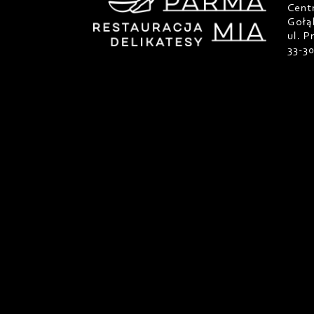
Cent
Gołą
ul. 
33-3