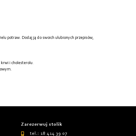
.
elu potraw. Dodaj ją do swoich ulubionych przepisów,
rwi i cholesterolu.
usowym.
Zarezerwuj stolik
tel.: 18 414 39 07