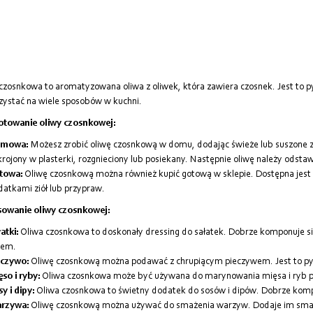
czosnkowa to aromatyzowana oliwa z oliwek, która zawiera czosnek. Jest to p
ystać na wiele sposobów w kuchni.
otowanie oliwy czosnkowej:
mowa:
Możesz zrobić oliwę czosnkową w domu, dodając świeże lub suszone z
rojony w plasterki, rozgnieciony lub posiekany. Następnie oliwę należy odsta
towa:
Oliwę czosnkową można również kupić gotową w sklepie. Dostępna jest w 
atkami ziół lub przypraw.
sowanie oliwy czosnkowej:
atki:
Oliwa czosnkowa to doskonały dressing do sałatek. Dobrze komponuje si
rem.
eczywo:
Oliwę czosnkową można podawać z chrupiącym pieczywem. Jest to py
so i ryby:
Oliwa czosnkowa może być używana do marynowania mięsa i ryb pr
y i dipy:
Oliwa czosnkowa to świetny dodatek do sosów i dipów. Dobrze komp
rzywa:
Oliwę czosnkową można używać do smażenia warzyw. Dodaje im sma