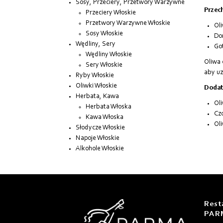
Sosy, Przeciery, Przetwory Warzywne
Przec
Przeciery Włoskie
Przetwory Warzywne Włoskie
Ol
Sosy Włoskie
Do
Wędliny, Sery
Go
Wędliny Włoskie
Oliwa 
Sery Włoskie
aby u
Ryby Włoskie
Oliwki Włoskie
Dodat
Herbata, Kawa
Oli
Herbata Włoska
Czo
Kawa Włoska
Oli
Słodycze Włoskie
Napoje Włoskie
Alkohole Włoskie
Rest
PAR