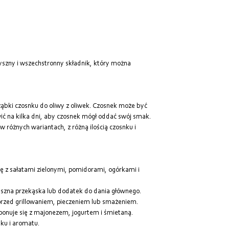
Od najdroższych
Od najnowszych
yszny i wszechstronny składnik, który można
ąbki czosnku do oliwy z oliwek. Czosnek może być
wić na kilka dni, aby czosnek mógł oddać swój smak.
różnych wariantach, z różną ilością czosnku i
ę z sałatami zielonymi, pomidorami, ogórkami i
szna przekąska lub dodatek do dania głównego.
zed grillowaniem, pieczeniem lub smażeniem.
onuje się z majonezem, jogurtem i śmietaną.
ku i aromatu.