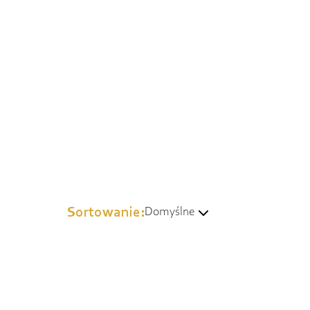
Sortowanie:
Domyślne
Domyślne
Wg popularności
Od najtańszych