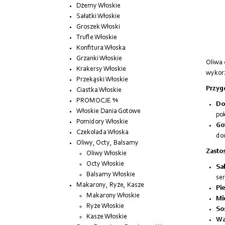
Dżemy Włoskie
Sałatki Włoskie
Groszek Włoski
Trufle Włoskie
Konfitura Włoska
Grzanki Włoskie
Oliwa 
Krakersy Włoskie
wykorz
Przekąski Włoskie
Przyg
Ciastka Włoskie
PROMOCJE %
Do
Włoskie Dania Gotowe
pok
Pomidory Włoskie
Go
Czekolada Włoska
dod
Oliwy, Octy, Balsamy
Zasto
Oliwy Włoskie
Octy Włoskie
Sał
Balsamy Włoskie
se
Makarony, Ryże, Kasze
Pi
Makarony Włoskie
Mię
Ryże Włoskie
Sos
Kasze Włoskie
Wa