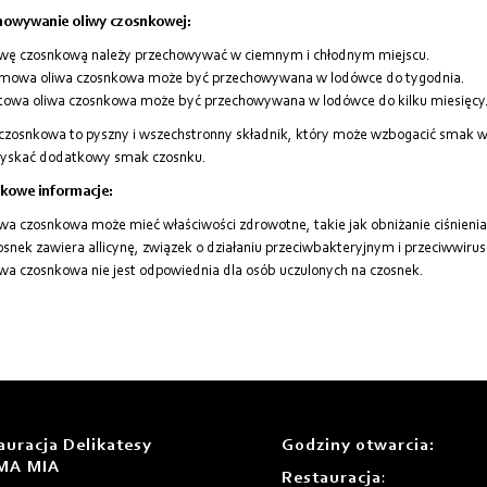
howywanie oliwy czosnkowej:
iwę czosnkową należy przechowywać w ciemnym i chłodnym miejscu.
mowa oliwa czosnkowa może być przechowywana w lodówce do tygodnia.
towa oliwa czosnkowa może być przechowywana w lodówce do kilku miesięcy
czosnkowa to pyszny i wszechstronny składnik, który może wzbogacić smak wi
zyskać dodatkowy smak czosnku.
kowe informacje:
wa czosnkowa może mieć właściwości zdrowotne, takie jak obniżanie ciśnienia k
snek zawiera allicynę, związek o działaniu przeciwbakteryjnym i przeciwwir
wa czosnkowa nie jest odpowiednia dla osób uczulonych na czosnek.
auracja Delikatesy
Godziny otwarcia
:
MA MIA
Restauracja
: