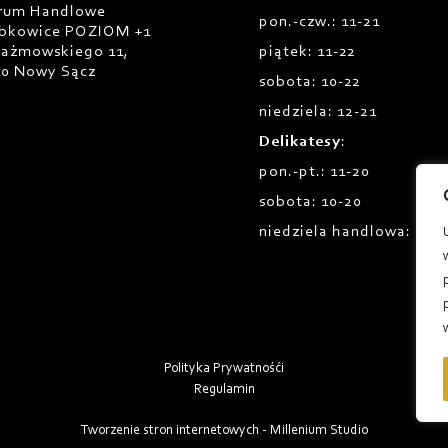
rum Handlowe
pon.-czw.: 11-21
bkowice POZIOM +1
Prażmowskiego 11,
piątek: 11-22
00 Nowy Sącz
sobota: 10-22
niedziela: 12-21
Delikatesy
:
pon.-pt.: 11-20
sobota: 10-20
niedziela handlowa: 12-1
Polityka Prywatnośći
Regulamin
Tworzenie stron internetowych - Millenium Studio