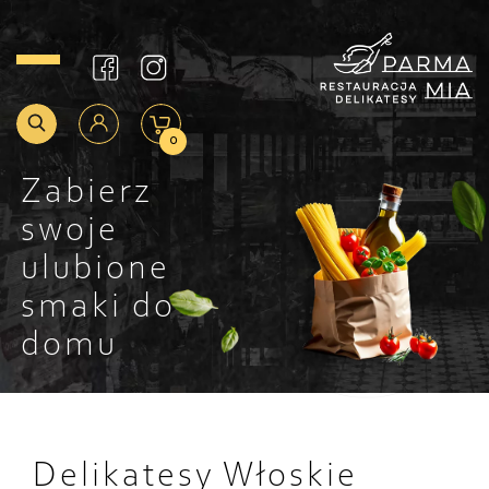
0
Zabierz
swoje
ulubione
smaki do
domu
Delikatesy Włoskie