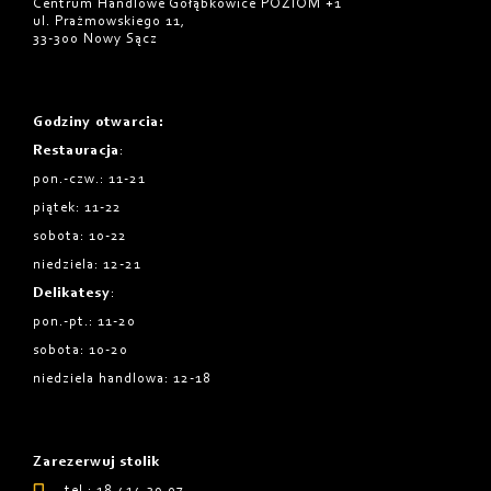
Centrum Handlowe Gołąbkowice POZIOM +1
ul. Prażmowskiego 11,
33-300 Nowy Sącz
Godziny otwarcia
:
Restauracja
:
pon.-czw.: 11-21
piątek: 11-22
sobota: 10-22
niedziela: 12-21
Delikatesy
:
pon.-pt.: 11-20
sobota: 10-20
niedziela handlowa: 12-18
Zarezerwuj stolik
tel.: 18 414 39 07