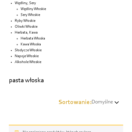
Wędliny, Sery
Wędliny Włoskie
Sery Włoskie
Ryby Włoskie
Oliwki Włoskie
Herbata, Kawa
Herbata Włoska
Kawa Włoska
Słodycze Włoskie
Napoje Włoskie
Alkohole Włoskie
pasta włoska
Sortowanie:
Domyślne
Domyślne
Wg popularności