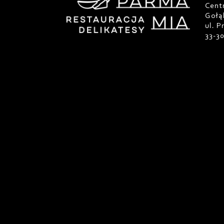
Cent
Gołą
ul. 
33-3