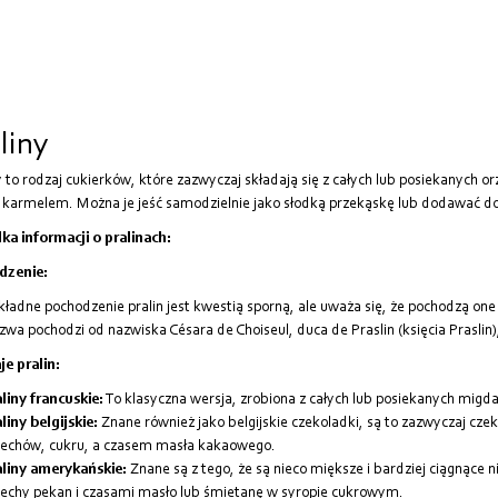
liny
y to rodzaj cukierków, które zazwyczaj składają się z całych lub posiekany
 karmelem. Można je jeść samodzielnie jako słodką przekąskę lub dodawać do i
lka informacji o pralinach:
dzenie:
ładne pochodzenie pralin jest kwestią sporną, ale uważa się, że pochodzą one z
wa pochodzi od nazwiska Césara de Choiseul, duca de Praslin (księcia Praslin
e pralin:
liny francuskie:
To klasyczna wersja, zrobiona z całych lub posiekanych m
liny belgijskie:
Znane również jako belgijskie czekoladki, są to zazwyczaj cze
zechów, cukru, a czasem masła kakaowego.
aliny amerykańskie:
Znane są z tego, że są nieco miększe i bardziej ciągnące n
echy pekan i czasami masło lub śmietanę w syropie cukrowym.