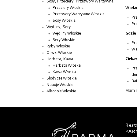
Sosy, Przeciery, Przetwory Warzywne
Przeciery Włoskie
Waria
Przetwory Warzywne Włoskie
Pr
Sosy Włoskie
Pro
Wędliny, Sery
Wędliny Włoskie
Gdzie 
Sery Włoskie
Pra
Ryby Włoskie
W n
Oliwki Włoskie
Ciekaw
Herbata, Kawa
Herbata Włoska
Pra
Kawa Włoska
tłu
Słodycze Włoskie
Ba
Napoje Włoskie
Mam na
Alkohole Włoskie
Rest
PAR