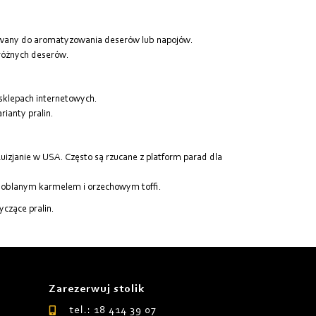
ywany do aromatyzowania deserów lub napojów.
 różnych deserów.
 sklepach internetowych.
ianty pralin.
zjanie w USA. Często są rzucane z platform parad dla
 oblanym karmelem i orzechowym toffi.
yczące pralin.
Zarezerwuj stolik
tel.: 18 414 39 07