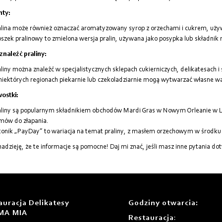
nty:
alina może również oznaczać aromatyzowany syrop z orzechami i cukrem, uż
szek pralinowy to zmielona wersja pralin, używana jako posypka lub składnik
znaleźć praliny:
liny można znaleźć w specjalistycznych sklepach cukierniczych, delikatesach i
iektórych regionach piekarnie lub czekoladziarnie mogą wytwarzać własne war
ostki:
liny są popularnym składnikiem obchodów Mardi Gras w Nowym Orleanie w Lui
mów do złapania.
tonik „PayDay” to wariacja na temat praliny, z masłem orzechowym w środku
dzieję, że te informacje są pomocne! Daj mi znać, jeśli masz inne pytania dot
auracja Delikatesy
Godziny otwarcia
:
MA MIA
Restauracja
: