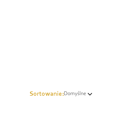
Sortowanie:
Domyślne
Domyślne
Wg popularności
Od najtańszych