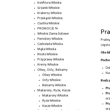
Konfitura Włoska
Grzanki Włoskie
Krakersy Włoskie
Przekąski Włoskie
Ciastka Włoskie
PROMOCJE %
Pra
Włoskie Dania Gotowe
Pomidory Włoskie
Pralin
Czekolada Włoska
często
Mąka Włoska
Oto ki
Risoto Włoskie
Przyprawy Włoskie
Pocho
Kremy Włoskie
Dok
Oliwy, Octy, Balsamy
Naz
Oliwy Włoskie
Octy Włoskie
Rodzaj
Balsamy Włoskie
Pra
Makarony, Ryże, Kasze
Pra
Makarony Włoskie
or
Ryże Włoskie
Pr
Kasze Włoskie
orz