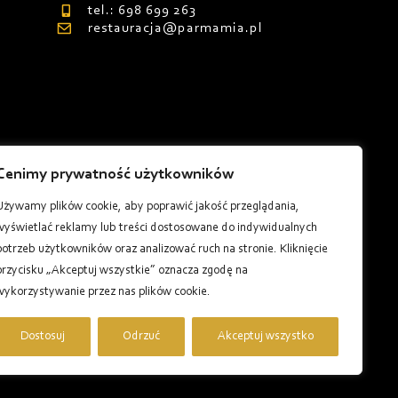
tel.: 698 699 263
restauracja@parmamia.pl
Cenimy prywatność użytkowników
8
Używamy plików cookie, aby poprawić jakość przeglądania,
wyświetlać reklamy lub treści dostosowane do indywidualnych
potrzeb użytkowników oraz analizować ruch na stronie. Kliknięcie
przycisku „Akceptuj wszystkie” oznacza zgodę na
wykorzystywanie przez nas plików cookie.
Dostosuj
Odrzuć
Akceptuj wszystko