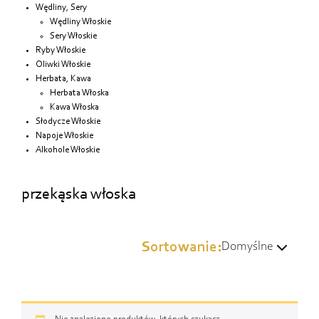
Wędliny, Sery
Wędliny Włoskie
Sery Włoskie
Ryby Włoskie
Oliwki Włoskie
Herbata, Kawa
Herbata Włoska
Kawa Włoska
Słodycze Włoskie
Napoje Włoskie
Alkohole Włoskie
przekąska włoska
Sortowanie:
Domyślne
Domyślne
Wg popularności