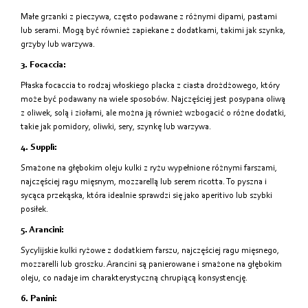
Małe grzanki z pieczywa, często podawane z różnymi dipami, pastami
lub serami. Mogą być również zapiekane z dodatkami, takimi jak szynka,
grzyby lub warzywa.
3. Focaccia:
Płaska focaccia to rodzaj włoskiego placka z ciasta drożdżowego, który
może być podawany na wiele sposobów. Najczęściej jest posypana oliwą
z oliwek, solą i ziołami, ale można ją również wzbogacić o różne dodatki,
takie jak pomidory, oliwki, sery, szynkę lub warzywa.
4. Supplì:
Smażone na głębokim oleju kulki z ryżu wypełnione różnymi farszami,
najczęściej ragu mięsnym, mozzarellą lub serem ricotta. To pyszna i
sycąca przekąska, która idealnie sprawdzi się jako aperitivo lub szybki
posiłek.
5. Arancini:
Sycylijskie kulki ryżowe z dodatkiem farszu, najczęściej ragu mięsnego,
mozzarelli lub groszku. Arancini są panierowane i smażone na głębokim
oleju, co nadaje im charakterystyczną chrupiącą konsystencję.
6. Panini: