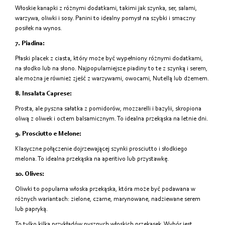
Włoskie kanapki z różnymi dodatkami, takimi jak szynka, ser, salami,
warzywa, oliwki i sosy. Panini to idealny pomysł na szybki i smaczny
posiłek na wynos.
7. Piadina:
Płaski placek z ciasta, który może być wypełniony różnymi dodatkami,
na słodko lub na słono. Najpopularniejsze piadiny to te z szynką i serem,
ale można je również zjeść z warzywami, owocami, Nutellą lub dżemem.
8. Insalata Caprese:
Prosta, ale pyszna sałatka z pomidorów, mozzarelli i bazylii, skropiona
oliwą z oliwek i octem balsamicznym. To idealna przekąska na letnie dni.
9. Prosciutto e Melone:
Klasyczne połączenie dojrzewającej szynki prosciutto i słodkiego
melona. To idealna przekąska na aperitivo lub przystawkę.
10. Olives:
Oliwki to popularna włoska przekąska, która może być podawana w
różnych wariantach: zielone, czarne, marynowane, nadziewane serem
lub papryką.
To tylko kilka przykładów pysznych włoskich przekąsek. Wybór jest