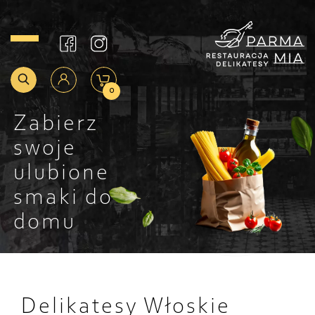
0
Zabierz
swoje
ulubione
smaki do
domu
Delikatesy Włoskie