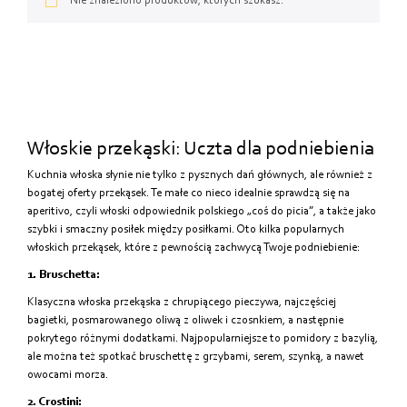
Od najtańszych
Nie znaleziono produktów, których szukasz.
Od najdroższych
Od najnowszych
Włoskie przekąski: Uczta dla podniebienia
Kuchnia włoska słynie nie tylko z pysznych dań głównych, ale również z
bogatej oferty przekąsek. Te małe co nieco idealnie sprawdzą się na
aperitivo, czyli włoski odpowiednik polskiego „coś do picia”, a także jako
szybki i smaczny posiłek między posiłkami. Oto kilka popularnych
włoskich przekąsek, które z pewnością zachwycą Twoje podniebienie:
1. Bruschetta:
Klasyczna włoska przekąska z chrupiącego pieczywa, najczęściej
bagietki, posmarowanego oliwą z oliwek i czosnkiem, a następnie
pokrytego różnymi dodatkami. Najpopularniejsze to pomidory z bazylią,
ale można też spotkać bruschettę z grzybami, serem, szynką, a nawet
owocami morza.
2. Crostini: