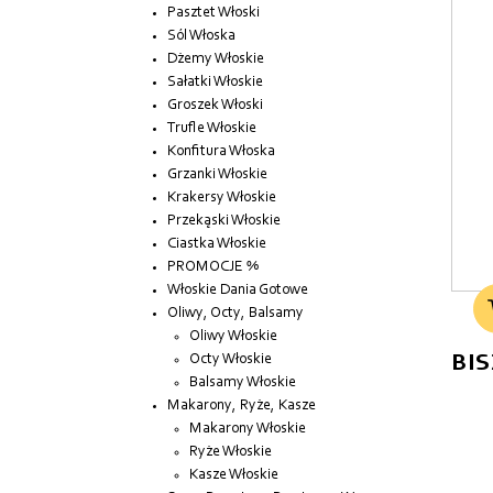
Pasztet Włoski
Sól Włoska
Dżemy Włoskie
Sałatki Włoskie
Groszek Włoski
Trufle Włoskie
Konfitura Włoska
Grzanki Włoskie
Krakersy Włoskie
Przekąski Włoskie
Ciastka Włoskie
PROMOCJE %
Włoskie Dania Gotowe
Oliwy, Octy, Balsamy
Oliwy Włoskie
Octy Włoskie
BIS
Balsamy Włoskie
Makarony, Ryże, Kasze
Makarony Włoskie
Ryże Włoskie
Kasze Włoskie