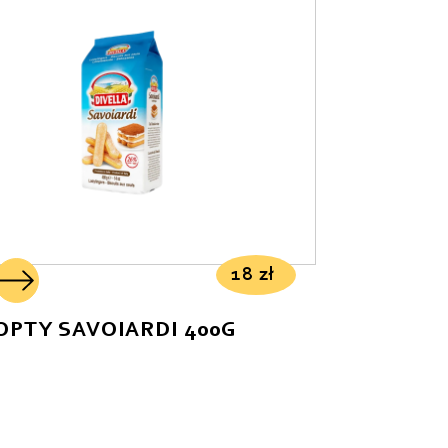
Od najdroższych
Od najnowszych
18
zł
OPTY SAVOIARDI 400G