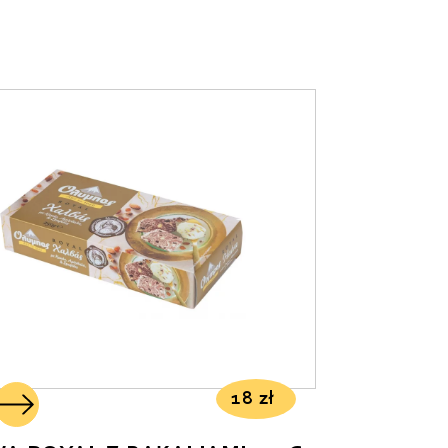
18
zł