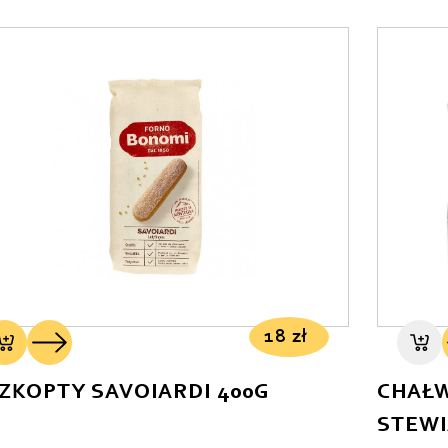
18
zł
SZKOPTY SAVOIARDI 400G
CHAŁW
STEWI