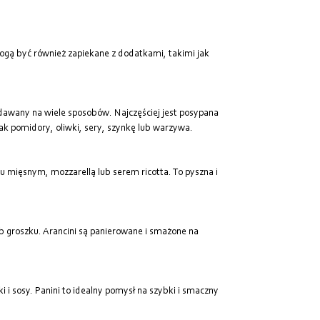
ogą być również zapiekane z dodatkami, takimi jak
odawany na wiele sposobów. Najczęściej jest posypana
 jak pomidory, oliwki, sery, szynkę lub warzywa.
u mięsnym, mozzarellą lub serem ricotta. To pyszna i
ub groszku. Arancini są panierowane i smażone na
 i sosy. Panini to idealny pomysł na szybki i smaczny