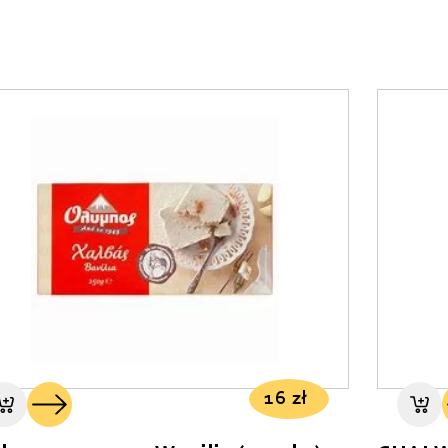
16
zł