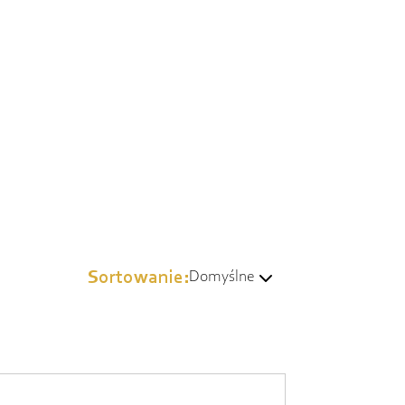
Sortowanie:
Domyślne
Domyślne
Wg popularności
Od najtańszych