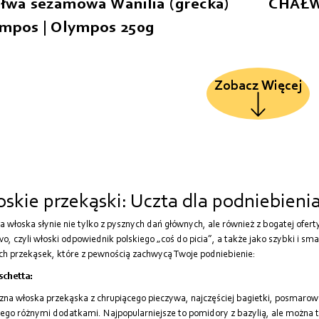
łwa sezamowa Wanilia (grecka)
CHAŁW
mpos | Olympos 250g
Zobacz Więcej
skie przekąski: Uczta dla podniebieni
a włoska słynie nie tylko z pysznych dań głównych, ale również z bogatej ofert
ivo, czyli włoski odpowiednik polskiego „coś do picia”, a także jako szybki i s
ch przekąsek, które z pewnością zachwycą Twoje podniebienie:
schetta:
zna włoska przekąska z chrupiącego pieczywa, najczęściej bagietki, posmarowa
ego różnymi dodatkami. Najpopularniejsze to pomidory z bazylią, ale można t