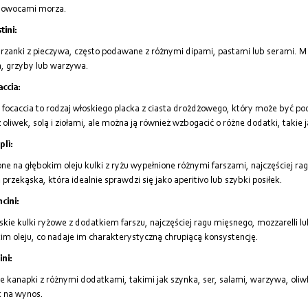
 owocami morza.
tini:
rzanki z pieczywa, często podawane z różnymi dipami, pastami lub serami. M
, grzyby lub warzywa.
accia:
 focaccia to rodzaj włoskiego placka z ciasta drożdżowego, który może być p
z oliwek, solą i ziołami, ale można ją również wzbogacić o różne dodatki, takie
plì:
e na głębokim oleju kulki z ryżu wypełnione różnymi farszami, najczęściej rag
 przekąska, która idealnie sprawdzi się jako aperitivo lub szybki posiłek.
cini:
jskie kulki ryżowe z dodatkiem farszu, najczęściej ragu mięsnego, mozzarelli l
im oleju, co nadaje im charakterystyczną chrupiącą konsystencję.
ini:
e kanapki z różnymi dodatkami, takimi jak szynka, ser, salami, warzywa, oliwki
k na wynos.