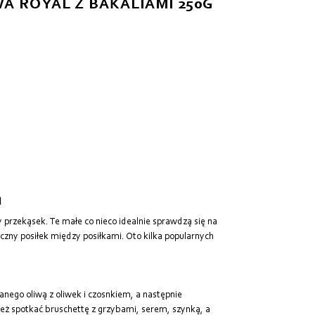
A ROYAL Z BAKALIAMI 250G
a
y przekąsek. Te małe co nieco idealnie sprawdzą się na
maczny posiłek między posiłkami. Oto kilka popularnych
nego oliwą z oliwek i czosnkiem, a następnie
eż spotkać bruschettę z grzybami, serem, szynką, a