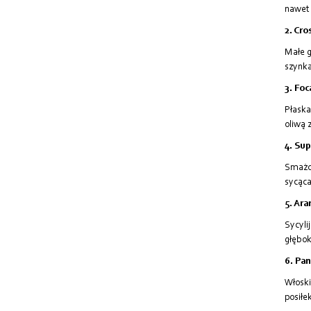
nawet
2. Cros
Małe g
szynka
3. Foc
Płaska
oliwą 
4. Sup
Smażon
sycąca
5. Aran
Sycyli
głębok
6. Pan
Włoski
posiłe