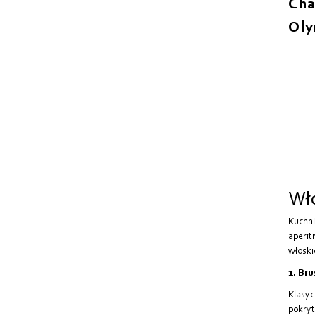
Cha
Oly
Wło
Kuchni
aperit
włoski
1. Bru
Klasyc
pokryt