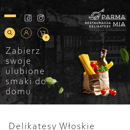
0
Zabierz
swoje
ulubione
smaki do
domu
Delikatesy Włoskie