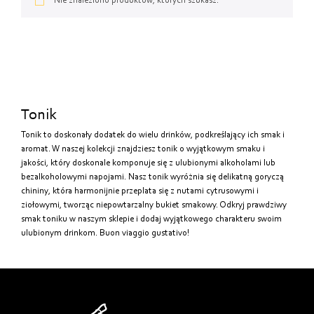
Od najtańszych
Nie znaleziono produktów, których szukasz.
Od najdroższych
Od najnowszych
Tonik
Tonik to doskonały dodatek do wielu drinków, podkreślający ich smak i
aromat. W naszej kolekcji znajdziesz tonik o wyjątkowym smaku i
jakości, który doskonale komponuje się z ulubionymi alkoholami lub
bezalkoholowymi napojami. Nasz tonik wyróżnia się delikatną goryczą
chininy, która harmonijnie przeplata się z nutami cytrusowymi i
ziołowymi, tworząc niepowtarzalny bukiet smakowy. Odkryj prawdziwy
smak toniku w naszym sklepie i dodaj wyjątkowego charakteru swoim
ulubionym drinkom. Buon viaggio gustativo!