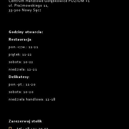
Centrum Handlowe Gołąbkowice POZIOM +1
ul. Prażmowskiego 11,
33-300 Nowy Sącz
Godziny otwarcia
:
Restauracja
:
pon.-czw.: 11-21
piątek: 11-22
sobota: 10-22
niedziela: 12-21
Delikatesy
:
pon.-pt.: 11-20
sobota: 10-20
niedziela handlowa: 12-18
Zarezerwuj stolik
tel.: 18 414 39 07