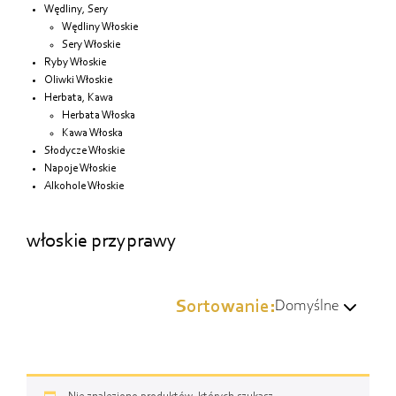
Wędliny, Sery
Wędliny Włoskie
Sery Włoskie
Ryby Włoskie
Oliwki Włoskie
Herbata, Kawa
Herbata Włoska
Kawa Włoska
Słodycze Włoskie
Napoje Włoskie
Alkohole Włoskie
włoskie przyprawy
Sortowanie:
Domyślne
Domyślne
Wg popularności