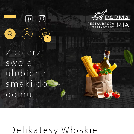
0
Zabierz
swoje
ulubione
smaki do
domu
Delikatesy Włoskie