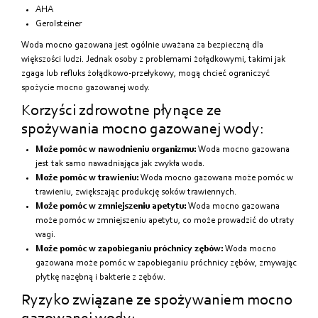
AHA
Gerolsteiner
Woda mocno gazowana jest ogólnie uważana za bezpieczną dla
większości ludzi. Jednak osoby z problemami żołądkowymi, takimi jak
zgaga lub refluks żołądkowo-przełykowy, mogą chcieć ograniczyć
spożycie mocno gazowanej wody.
Korzyści zdrowotne płynące ze
spożywania mocno gazowanej wody:
Może pomóc w nawodnieniu organizmu:
Woda mocno gazowana
jest tak samo nawadniająca jak zwykła woda.
Może pomóc w trawieniu:
Woda mocno gazowana może pomóc w
trawieniu, zwiększając produkcję soków trawiennych.
Może pomóc w zmniejszeniu apetytu:
Woda mocno gazowana
może pomóc w zmniejszeniu apetytu, co może prowadzić do utraty
wagi.
Może pomóc w zapobieganiu próchnicy zębów:
Woda mocno
gazowana może pomóc w zapobieganiu próchnicy zębów, zmywając
płytkę nazębną i bakterie z zębów.
Ryzyko związane ze spożywaniem mocno