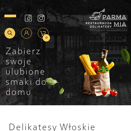
0
Zabierz
swoje
ulubione
smaki do
domu
Delikatesy Włoskie