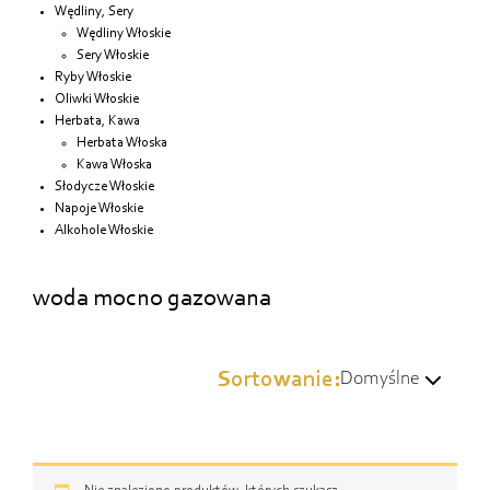
Wędliny, Sery
Wędliny Włoskie
Sery Włoskie
Ryby Włoskie
Oliwki Włoskie
Herbata, Kawa
Herbata Włoska
Kawa Włoska
Słodycze Włoskie
Napoje Włoskie
Alkohole Włoskie
woda mocno gazowana
Sortowanie:
Domyślne
Domyślne
Wg popularności