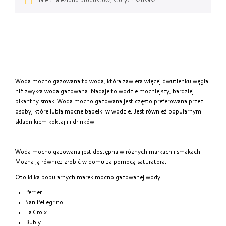
Od najtańszych
Nie znaleziono produktów, których szukasz.
Od najdroższych
Od najnowszych
Woda mocno gazowana to woda, która zawiera więcej dwutlenku węgla
niż zwykła woda gazowana. Nadaje to wodzie mocniejszy, bardziej
pikantny smak. Woda mocno gazowana jest często preferowana przez
osoby, które lubią mocne bąbelki w wodzie. Jest również popularnym
składnikiem koktajli i drinków.
Woda mocno gazowana jest dostępna w różnych markach i smakach.
Można ją również zrobić w domu za pomocą saturatora.
Oto kilka popularnych marek mocno gazowanej wody:
Perrier
San Pellegrino
La Croix
Bubly