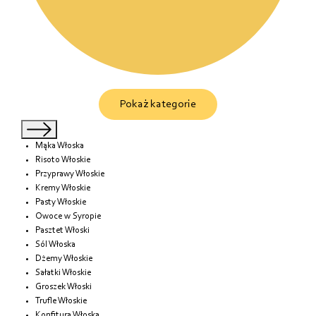
Pokaż kategorie
Mąka Włoska
Risoto Włoskie
Przyprawy Włoskie
Kremy Włoskie
Pasty Włoskie
Owoce w Syropie
Pasztet Włoski
Sól Włoska
Dżemy Włoskie
Sałatki Włoskie
Groszek Włoski
Trufle Włoskie
Konfitura Włoska