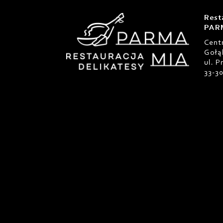
Rest
PAR
Cent
Gołą
ul. 
33-3