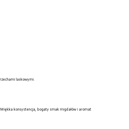
 orzechami laskowymi.
ów. Miękka konsystencja, bogaty smak migdałów i aromat