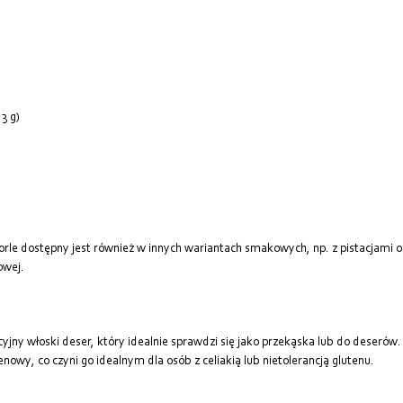
3 g)
orle dostępny jest również w innych wariantach smakowych, np. z pistacjami
owej.
ycyjny włoski deser, który idealnie sprawdzi się jako przekąska lub do deser
nowy, co czyni go idealnym dla osób z celiakią lub nietolerancją glutenu.