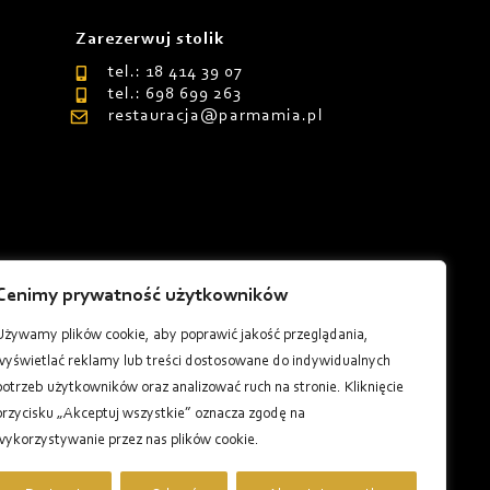
Zarezerwuj stolik
tel.: 18 414 39 07
tel.: 698 699 263
restauracja@parmamia.pl
Cenimy prywatność użytkowników
8
Używamy plików cookie, aby poprawić jakość przeglądania,
wyświetlać reklamy lub treści dostosowane do indywidualnych
potrzeb użytkowników oraz analizować ruch na stronie. Kliknięcie
przycisku „Akceptuj wszystkie” oznacza zgodę na
wykorzystywanie przez nas plików cookie.