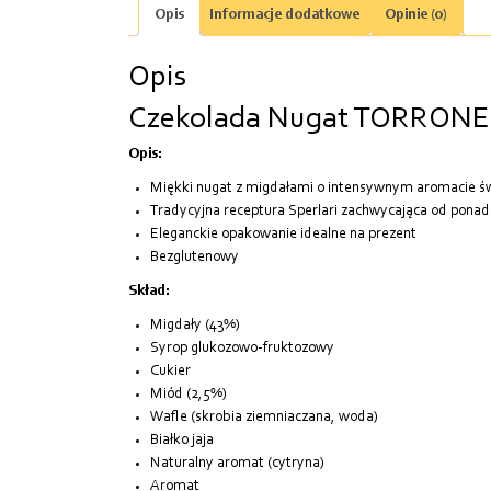
Opis
Informacje dodatkowe
Opinie (0)
Opis
Czekolada Nugat TORRON
Opis:
Miękki nugat z migdałami o intensywnym aromacie św
Tradycyjna receptura Sperlari zachwycająca od ponad 
Eleganckie opakowanie idealne na prezent
Bezglutenowy
Skład:
Migdały (43%)
Syrop glukozowo-fruktozowy
Cukier
Miód (2,5%)
Wafle (skrobia ziemniaczana, woda)
Białko jaja
Naturalny aromat (cytryna)
Aromat