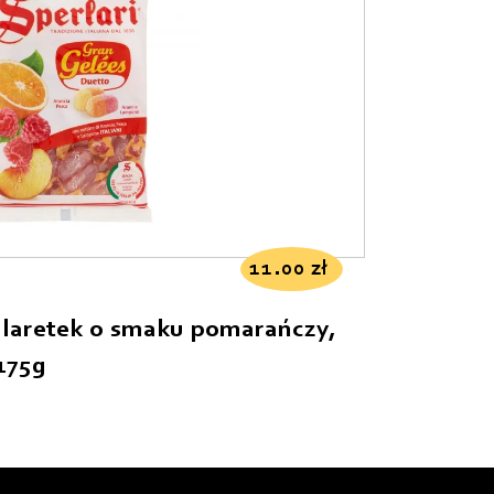
11.00
zł
alaretek o smaku pomarańczy,
175g