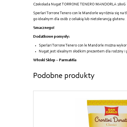
Czekolada Nugat TORRONE TENERO MANDORLA 180G
Sperlari Torrone Tenero con le Mandorle wyróżnia się n
go idealnym dla osób z celiakią lub nietolerancją glutenu.
Smacznego!
Dodatkowe pomysły:
Sperlari Torrone Tenero con le Mandorle można wykorz
Nugat jest idealnym słodkim prezentem dla rodziny i p
Włoski Sklep – ParmaMia
Podobne produkty