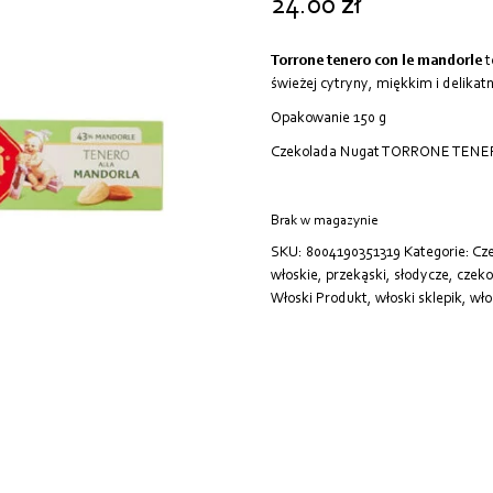
24.00
zł
Torrone tenero con le mandorle
t
świeżej cytryny, miękkim i delika
Opakowanie 150 g
Czekolada Nugat TORRONE TEN
Brak w magazynie
SKU:
8004190351319
Kategorie:
Cz
włoskie
,
przekąski
,
słodycze
,
czeko
Włoski Produkt
,
włoski sklepik
,
wło