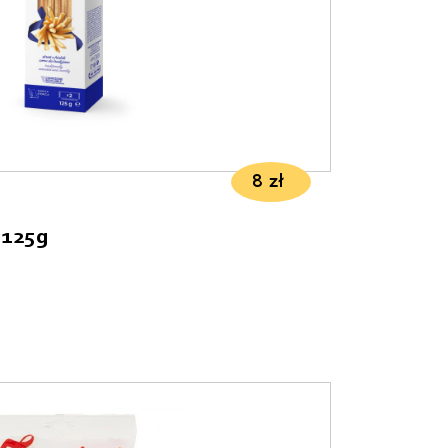
8
zł
 125g