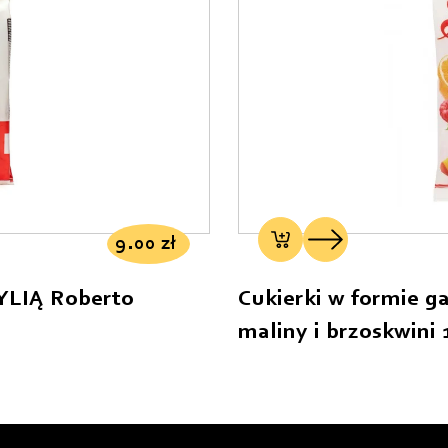
9.00
zł
LIĄ Roberto
Cukierki w formie g
maliny i brzoskwini 