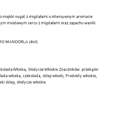
o miękki nugat z migdałami o intensywnym aromacie
tnym miodowym sercu z migdałami oraz zapachu wanilii.
ERO MANDORLA 180G
ekolada Włoska
,
Słodycze Włoskie
Znaczników:
przekąski
lada włoska
,
czekolada
,
sklep włoski
,
Produkty włoskie
,
ski sklep
,
słodycze włoskie