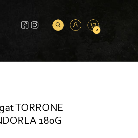
0
ugat TORRONE
DORLA 180G