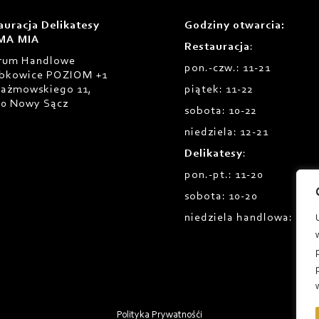
auracja Delikatesy
Godziny otwarcia
:
MA MIA
Restauracja
:
rum Handlowe
pon.-czw.: 11-21
bkowice POZIOM +1
Prażmowskiego 11,
piątek: 11-22
00 Nowy Sącz
sobota: 10-22
niedziela: 12-21
Delikatesy
:
pon.-pt.: 11-20
sobota: 10-20
niedziela handlowa: 12-1
Polityka Prywatnośći