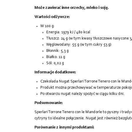
Może zawierać inne orzechy, mleko i soję.
Wartości odżywcze:
W 100 g:
Energia: 1979 kJ / 480 kcal
Tłuszcz: 24 g (w tym kwasy tłuszczowe nasycone 3,
Węglowodany: 55 g (w tym cukry 53 g)
Błonnik: 5,3 g
Białko: 11 g
Sól: 0,02 g
Informacje dodatkowe:
Czekolada Nugat Sperlari Torrone Tenero con le Mand
Produkt można przechowywać w temperaturze pokoj
Po otwarciu nugat należy spożyć w ciągu kilku dni.
Podsumowanie:
Sperlari Torrone Tenero con le Mandorle to pyszny i trad
cytryny to idealne połączenie. Nugat jest również bezglute
Porównanie z innymi produktami: