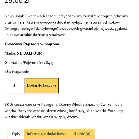
18.00
zł
Nowy smak Owocowej Rapsodii przygotowany został z winogron odmiany
vitis vinifera. Kawałki owoców i dodatek wyłącznie naturalnych soków
(winogronowego i daktylowego) owocowych gwarantują najwyższą jakość
i niepowtarzalne doznania smakowe.
Owocowa Rapsodia winogrono
Marka:
ST. DALFOUR
Gramatura/Pojemność: 284 g
18 w magazynie
ilość
Dodaj do koszyka
DŻEM
WINOGRONO
284G
SKU:
5014271003276
Kategoria:
Dżemy Włoskie
Znaczników:
konfitura
OWOCOWY
włoska
,
słodycze włoskie
,
dżem włoski
,
konfitury
,
sklep włoski
,
Produkty
RAPSODIA
włoskie
,
sklepik włoski
,
włoski sklepik
,
dżemy
Opis
Informacje dodatkowe
Opinie (0)