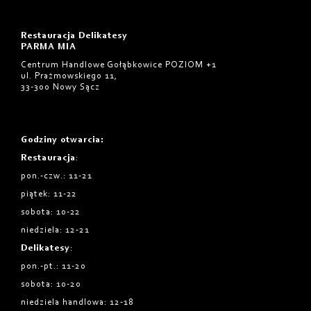
Restauracja Delikatesy
PARMA MIA
Centrum Handlowe Gołąbkowice POZIOM +1
ul. Prażmowskiego 11,
33-300 Nowy Sącz
Godziny otwarcia
:
Restauracja
:
pon.-czw.: 11-21
piątek: 11-22
sobota: 10-22
niedziela: 12-21
Delikatesy
:
pon.-pt.: 11-20
sobota: 10-20
niedziela handlowa: 12-18