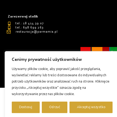
Zarezerwuj stolik
tel.: 18 414 39 07
tel.: 698 699 263
restauracja@parmamia.pl
Cenimy prywatność użytkowników
Polityka Prywatnośći
Używamy plików cookie, aby poprawić jakość przeglądania,
Regulamin
wyświetlać reklamy lub treści dostosowane do indywidualnych
Tworzenie stron internetowych - Millenium Studio
potrzeb użytkowników oraz analizować ruch na stronie. Kliknięcie
przycisku „Akceptuj wszystkie” oznacza zgodę na
wykorzystywanie przez nas plików cookie.
Dostosuj
Odrzuć
Akceptuj wszystko