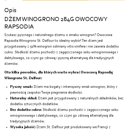
Opis
DŻEM WINOGRONO 284G OWOCOWY
RAPSODIA
Szukasz pysznego i naturalnego dżemu o smaku winogron? Owocowa
Rapsodia Winogrono St. Dalfour to idealny wybór! Ten dżem jest
przygotowany z 51% winogron odmiany vitis vinifera i nie zawiera dodatku
cukru. Słodkość dżemu pochodzi z zagęszczonego soku winogronowego i
daktylowego, co czyni go zdrową i pyszną alternatywą dla tradycyjnych
dżemów.
Oto kilka powodów, dla których warto wybrać Owocową Rapsodię
Winogrono St. Dalfour:
Pyszny smak:
Dżem ma bogaty i intensywny smak winogron, który z
pewnością zaspokoi Twoje pragnienie słodkości.
Naturalny skład:
Dżem jest przygotowany z naturalnych składników, bez
dodatku sztucznych dodatków.
Bez dodatku cukru:
Słodkość dżemu pochodzi z zagęszczonego soku
winogronowego i daktylowego, co czyni go zdrową alternatywą dla
tradycyjnych dżemów.
Wysoka jakość:
Dżem St. Dalfour jest produkowany we Francji z