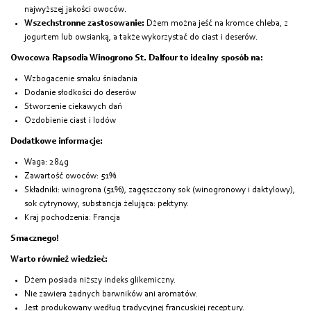
najwyższej jakości owoców.
Wszechstronne zastosowanie:
Dżem można jeść na kromce chleba, z
jogurtem lub owsianką, a także wykorzystać do ciast i deserów.
Owocowa Rapsodia Winogrono St. Dalfour to idealny sposób na:
Wzbogacenie smaku śniadania
Dodanie słodkości do deserów
Stworzenie ciekawych dań
Ozdobienie ciast i lodów
Dodatkowe informacje:
Waga: 284g
Zawartość owoców: 51%
Składniki: winogrona (51%), zagęszczony sok (winogronowy i daktylowy),
sok cytrynowy, substancja żelująca: pektyny.
Kraj pochodzenia: Francja
Smacznego!
Warto również wiedzieć:
Dżem posiada niższy indeks glikemiczny.
Nie zawiera żadnych barwników ani aromatów.
Jest produkowany według tradycyjnej francuskiej receptury.