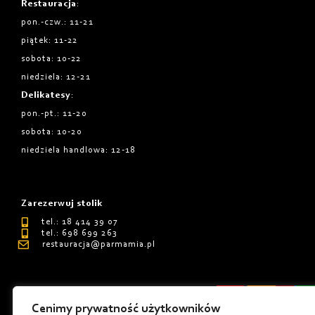
Restauracja
:
pon.-czw.: 11-21
piątek: 11-22
sobota: 10-22
niedziela: 12-21
Delikatesy
:
pon.-pt.: 11-20
sobota: 10-20
niedziela handlowa: 12-18
Zarezerwuj stolik
tel.: 18 414 39 07
tel.: 698 699 263
restauracja@parmamia.pl
Cenimy prywatność użytkowników