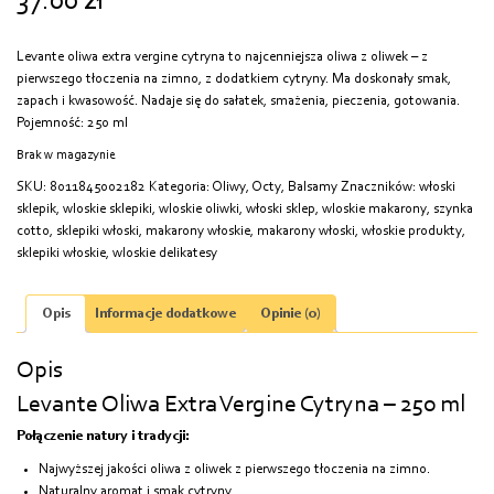
37.00
zł
Levante oliwa extra vergine cytryna to najcenniejsza oliwa z oliwek – z
pierwszego tłoczenia na zimno, z dodatkiem cytryny. Ma doskonały smak,
zapach i kwasowość. Nadaje się do sałatek, smażenia, pieczenia, gotowania.
Pojemność: 250 ml
Brak w magazynie
SKU:
8011845002182
Kategoria:
Oliwy, Octy, Balsamy
Znaczników:
włoski
sklepik
,
wloskie sklepiki
,
wloskie oliwki
,
włoski sklep
,
wloskie makarony
,
szynka
cotto
,
sklepiki włoski
,
makarony włoskie
,
makarony włoski
,
włoskie produkty
,
sklepiki włoskie
,
wloskie delikatesy
Opis
Informacje dodatkowe
Opinie (0)
Opis
Levante Oliwa Extra Vergine Cytryna – 250 ml
Połączenie natury i tradycji:
Najwyższej jakości oliwa z oliwek z pierwszego tłoczenia na zimno.
Naturalny aromat i smak cytryny.