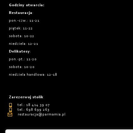
Godziny otwarcia
:
Restauracja
:
pon.-czw.: 11-21
piątek: 11-22
sobota: 10-22
niedziela: 12-21
Delikatesy
:
pon.-pt.: 11-20
sobota: 10-20
niedziela handlowa: 12-18
Zarezerwuj stolik
tel.: 18 414 39 07
tel.: 698 699 263
restauracja@parmamia.pl