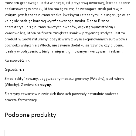
moszczu gronowego i octu winnego jest przyprawą owocową, bardzo dobrze
zbalansowaną w smaku, która ma tę zaletę, że wzbogaca smak potraw, z
którymi jest łączona nutami słodko-kwaśnymi i złożonymi, nie ingerując w ich
kolor, ale nadając bardziej wyrafinowanego smaku. Denso Bianco
charakteryzuje się nutami świeżych owoców, większą wyrazistością i
kwasowością, która na finiszu zmiękcza smak w przyjemną słodycz. Jest to
produkt w 100% naturalny, pozyskiwany z wyselekcjonowanych surowców i
pochodzi wyłącznie z Włoch, nie zawiera dodatku siarczynów czy glutenu.
Idealny w połączeniu z białym mięsem, grillowanymi warzywami i rybami.
Kwasowość: 3,5
Gęstośc: 1,3
Skład: rektyfikowany, zagęszczony moszcz gronowy (Włochy), ocet winny
(Włochy). Zawiera
siarczyny
.
Siarczyny zawarte w niewielkich ilościach powstały naturalnie podczas
procesu fermentacji.
Podobne produkty