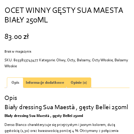
OCET WINNY GĘSTY SUA MAESTA
BIAŁY 250ML
83.00
zł
Brak w magazynie
SKU:
8033813743477
Kategorie:
Oliwy, Octy, Balsamy
,
Octy Włoskie
,
Balsamy
Włoskie
Opis
Informacje dodatkowe
Opinie (0)
Opis
Biały dressing Sua Maestà , gęsty Bellei 250ml​​
Biały dressing Sua Maestà , gęsty Bellei 250ml
Denso Bianco charakteryzuje się przejrzystym i jasnym kolorem, dużą
gęstością (1,30) oraz kwasowością poniżej 4 %. Otrzymany z połączenia