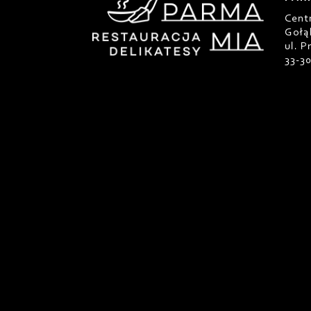
Cent
Gołą
ul. 
33-3