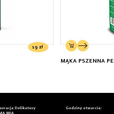
19
zł
auracja Delikatesy
Godziny otwarcia
:
MA MIA