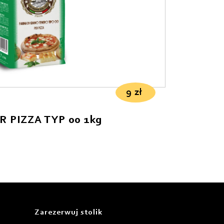
9
zł
MĄKA PSZENNA PER PIZZA TYP 00 1kg
Zarezerwuj stolik