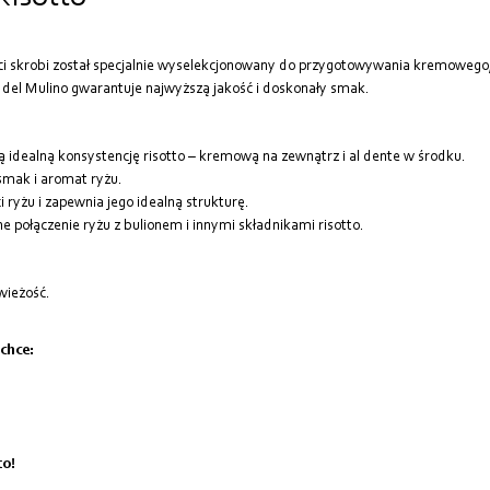
ści skrobi został specjalnie wyselekcjonowany do przygotowywania kremowego
o del Mulino gwarantuje najwyższą jakość i doskonały smak.
 idealną konsystencję risotto – kremową na zewnątrz i al dente w środku.
smak i aromat ryżu.
 ryżu i zapewnia jego idealną strukturę.
e połączenie ryżu z bulionem i innymi składnikami risotto.
wieżość.
 chce:
to!