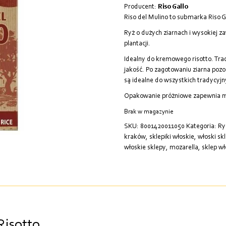
Producent:
Riso Gallo
Riso del Mulino to submarka Riso G
Ryż o dużych ziarnach i wysokiej 
plantacji.
Idealny do kremowego risotto. Tra
jakość. Po zagotowaniu ziarna pozo
są idealne do wszystkich tradycyjn
Opakowanie próżniowe zapewnia ma
Brak w magazynie
SKU:
8001420011050
Kategoria:
Ry
kraków
,
sklepiki włoskie
,
włoski sk
włoskie sklepy
,
mozarella
,
sklep wł
Risotto