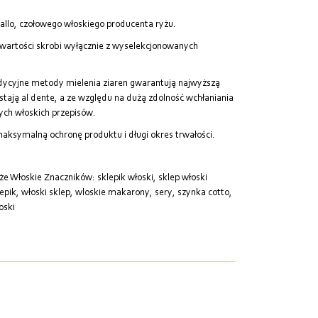
allo, czołowego włoskiego producenta ryżu.
zawartości skrobi wyłącznie z wyselekcjonowanych
dycyjne metody mielenia ziaren gwarantują najwyższą
stają al dente, a ze względu na dużą zdolność wchłaniania
ych włoskich przepisów.
ksymalną ochronę produktu i długi okres trwałości.
że Włoskie
Znaczników:
sklepik włoski
,
sklep włoski
lepik
,
włoski sklep
,
wloskie makarony
,
sery
,
szynka cotto
,
oski