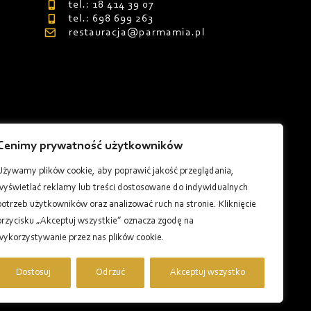
tel.: 18 414 39 07
tel.: 698 699 263
restauracja@parmamia.pl
Cenimy prywatność użytkowników
8
Używamy plików cookie, aby poprawić jakość przeglądania,
wyświetlać reklamy lub treści dostosowane do indywidualnych
potrzeb użytkowników oraz analizować ruch na stronie. Kliknięcie
przycisku „Akceptuj wszystkie” oznacza zgodę na
wykorzystywanie przez nas plików cookie.
Dostosuj
Odrzuć
Akceptuj wszystko