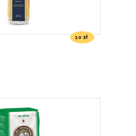
10
zł