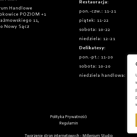
Restauracja
:
rum Handlowe
pon.-czw.: 11-21
bkowice POZIOM +1
Prażmowskiego 11,
piątek: 11-22
00 Nowy Sącz
sobota: 10-22
niedziela: 12-21
Delikatesy
:
pon.-pt.: 11-20
sobota: 10-20
niedziela handlowa: 12-1
Polityka Prywatnośći
Regulamin
Tworzenie stron internetowych - Millenium Studio