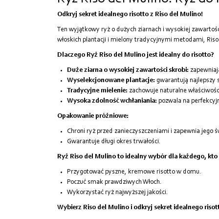
Odkryj sekret idealnego risotto z Riso del Mulino!
Ten wyjątkowy ryż o dużych ziarnach i wysokiej zawarto
włoskich plantacji i mielony tradycyjnymi metodami, Ris
Dlaczego Ryż Riso del Mulino jest idealny do risotto?
Duże ziarna o wysokiej zawartości skrobi:
zapewniają
Wyselekcjonowane plantacje:
gwarantują najlepszy 
Tradycyjne mielenie:
zachowuje naturalne właściwości
Wysoka zdolność wchłaniania:
pozwala na perfekcyjn
Opakowanie próżniowe:
Chroni ryż przed zanieczyszczeniami i zapewnia jego ś
Gwarantuje długi okres trwałości.
Ryż Riso del Mulino to idealny wybór dla każdego, kto
Przygotować pyszne, kremowe risotto w domu.
Poczuć smak prawdziwych Włoch.
Wykorzystać ryż najwyższej jakości.
Wybierz Riso del Mulino i odkryj sekret idealnego risot