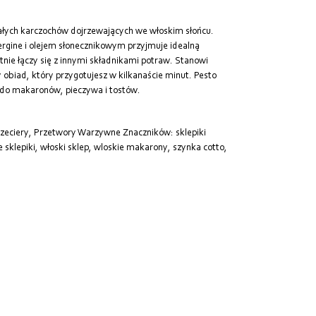
załych karczochów dojrzewających we włoskim słońcu.
 Vergine i olejem słonecznikowym przyjmuje idealną
nie łączy się z innymi składnikami potraw. Stanowi
 obiad, który przygotujesz w kilkanaście minut. Pesto
 do makaronów, pieczywa i tostów.
rzeciery, Przetwory Warzywne
Znaczników:
sklepiki
e sklepiki
,
włoski sklep
,
wloskie makarony
,
szynka cotto
,