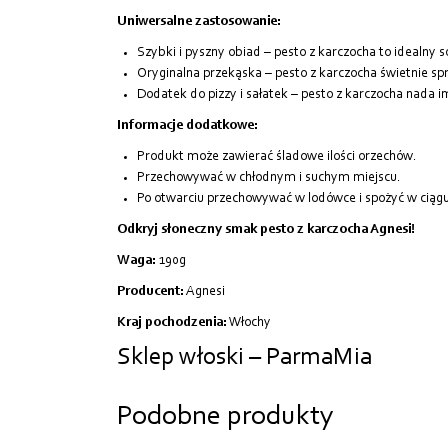
Uniwersalne zastosowanie:
Szybki i pyszny obiad – pesto z karczocha to idealny 
Oryginalna przekąska – pesto z karczocha świetnie sp
Dodatek do pizzy i sałatek – pesto z karczocha nada i
Informacje dodatkowe:
Produkt może zawierać śladowe ilości orzechów.
Przechowywać w chłodnym i suchym miejscu.
Po otwarciu przechowywać w lodówce i spożyć w ciągu
Odkryj słoneczny smak pesto z karczocha Agnesi!
Waga:
190g
Producent:
Agnesi
Kraj pochodzenia:
Włochy
Sklep włoski – ParmaMia
Podobne produkty