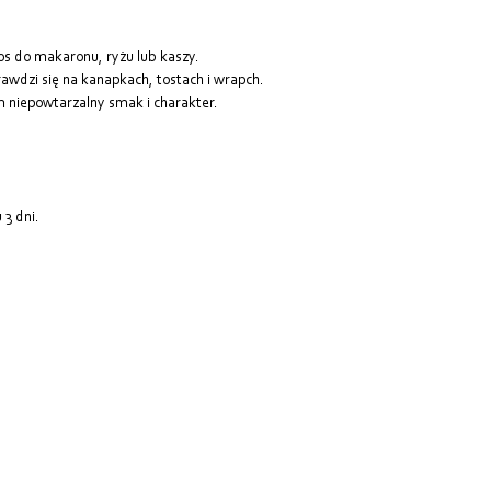
sos do makaronu, ryżu lub kaszy.
rawdzi się na kanapkach, tostach i wrapch.
m niepowtarzalny smak i charakter.
 3 dni.