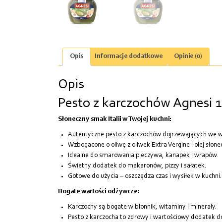
Opis
Informacje dodatkowe
Opinie (0)
Opis
Pesto z karczochów Agnesi 
Słoneczny smak Italii w Twojej kuchni:
Autentyczne pesto z karczochów dojrzewających we w
Wzbogacone o oliwę z oliwek Extra Vergine i olej słon
Idealne do smarowania pieczywa, kanapek i wrapów.
Świetny dodatek do makaronów, pizzy i sałatek.
Gotowe do użycia – oszczędza czas i wysiłek w kuchni.
Bogate wartości odżywcze:
Karczochy są bogate w błonnik, witaminy i minerały.
Pesto z karczocha to zdrowy i wartościowy dodatek do