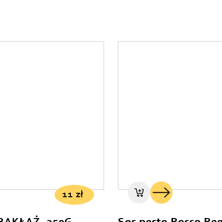
11
zł