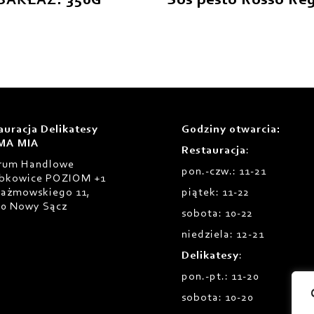
BAKŁAŻ. 350G
Sos pesto Rosso Re
auracja Delikatesy
Godziny otwarcia
:
MA MIA
Restauracja
:
rum Handlowe
pon.-czw.: 11-21
bkowice POZIOM +1
Prażmowskiego 11,
piątek: 11-22
00 Nowy Sącz
sobota: 10-22
niedziela: 12-21
Delikatesy
:
pon.-pt.: 11-20
sobota: 10-20