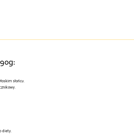
190g:
łoskim słońcu.
ecznikowy.
 diety.