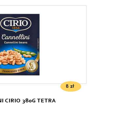
8
zł
I CIRIO 380G TETRA