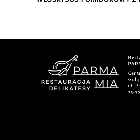
WŁOSKI SOS POMIDOROWY Z 
Rest
PAR
Cent
Gołą
ul. 
33-3