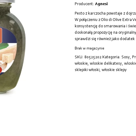
Producent:
Agnesi
Pesto z karczocha powstaje z dojr
W połączeniu z Olio di Olive Extra
konsystencję do smarowania i świet
doskonałą propozycję na oryginalny
sprawdzi się również jako dodatek
Brak w magazynie
SKU:
80525202
Kategoria:
Sosy, P
włoskie
,
wloskie delikatesy
,
wloski
sklepiki włoski
,
włoskie sklepy