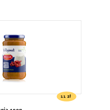
11
zł