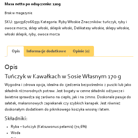
Masa netto po odsączeniu: 120g
Brak w magazynie
SKU:
5905367066551
Kategoria:
Ryby Włoskie
Znaczników:
tuńczyk
,
ryby i
owoce morza
,
sklep włoski
,
sklepik włoski
,
Delikatesy włoskie
,
sklepy włoskie
,
włoski sklepik
,
ryby
,
owoce morza
Opis
Informacje dodatkowe
Opinie (0)
Opis
Tuńczyk w Kawałkach w Sosie Własnym 170 g
Wygodna i zdrowa opcja, idealna do zjedzenia bezpośrednio z puszki lub jako
składnik różnorodnych potraw. Jest bogaty w cenne składniki odżywcze i
świetnie sprawdza się zarówno na ciepło, jak i na zimno. Doskonale pasuje do
sałatek, makaronowych zapiekanek czy szybkich kanapek. Jest również
doskonałym dodatkiem do piknikowego koszyka wiosną i latem.
Składniki:
Ryba – tuńczyk (Katsuwonus pelamis) (70,6%)
Woda