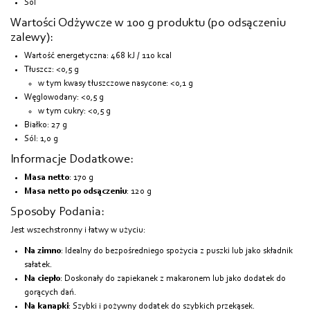
Sól
Wartości Odżywcze w 100 g produktu (po odsączeniu
zalewy):
Wartość energetyczna: 468 kJ / 110 kcal
Tłuszcz: <0,5 g
w tym kwasy tłuszczowe nasycone: <0,1 g
Węglowodany: <0,5 g
w tym cukry: <0,5 g
Białko: 27 g
Sól: 1,0 g
Informacje Dodatkowe:
Masa netto
: 170 g
Masa netto po odsączeniu
: 120 g
Sposoby Podania:
Jest wszechstronny i łatwy w użyciu:
Na zimno
: Idealny do bezpośredniego spożycia z puszki lub jako składnik
sałatek.
Na ciepło
: Doskonały do zapiekanek z makaronem lub jako dodatek do
gorących dań.
Na kanapki
: Szybki i pożywny dodatek do szybkich przekąsek.