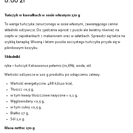
8.00
zł
Tuńczyk w kawałkach w sosie własnym 170 g
To wersja tuńczyka zanurzonego w sosie własnym, zawierającego cenne
składniki odżywcze. Do zjedzenia wprost z puszki ale świetny również na
ciepło w zapiekankach z makaronem oraz w sałatkach. Sprawdzi się także na
szybką kanapkę. Wiosną i latem puszka soczystego tuńczyka przyda się w
piknikowym koszyku.
Składniki
ryba – tuńczyk Katsuwonus pelamis (70,6%), woda, sól.
Wartości odżywcze w 100 g produktu po odsączeniu zalewy:
Wartość energetyczna: 468 kJ/110 kcal,
Tłuszcz <0,5 g,
w tym kwasy tłuszczowe nasycone < 0,1 g,
Węglowodany <0,5 g,
w tym cukry <0,5 g,
Białko 27 g,
Sól 1,0 g.
Masa netto: 170 g