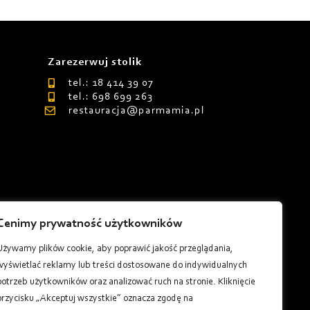
Zarezerwuj stolik
tel.: 18 414 39 07
tel.: 698 699 263
restauracja@parmamia.pl
Cenimy prywatność użytkowników
8
Używamy plików cookie, aby poprawić jakość przeglądania,
wyświetlać reklamy lub treści dostosowane do indywidualnych
potrzeb użytkowników oraz analizować ruch na stronie. Kliknięcie
przycisku „Akceptuj wszystkie” oznacza zgodę na