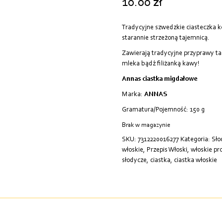
10.00
zł
Tradycyjne szwedzkie ciasteczka 
starannie strzeżoną tajemnicą.
Zawierają tradycyjne przyprawy tak
mleka bądź filiżanką kawy!
Annas ciastka migdałowe
Marka:
ANNAS
Gramatura/Pojemność: 150 g
Brak w magazynie
SKU:
7312220016277
Kategoria:
Sło
włoskie
,
Przepis Włoski
,
włoskie pr
słodycze
,
ciastka
,
ciastka włoskie