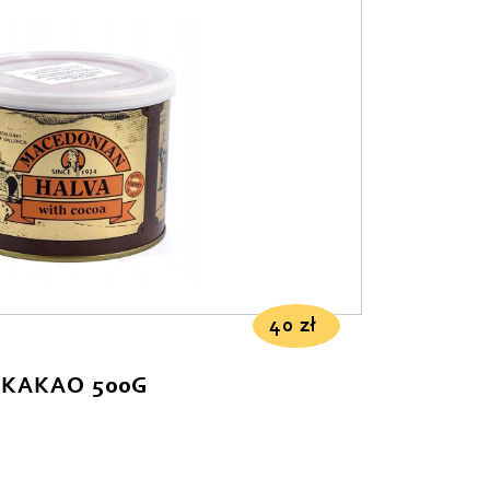
40
zł
 KAKAO 500G