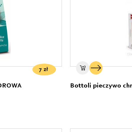
7
zł
ZDROWA
Bottoli pieczywo ch