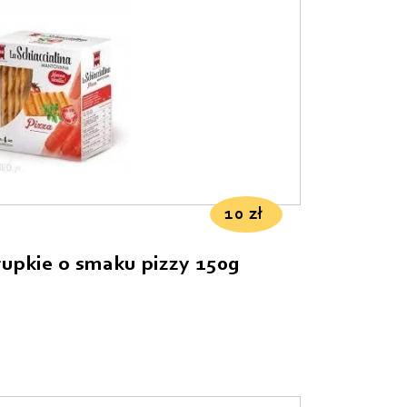
10
zł
rupkie o smaku pizzy 150g