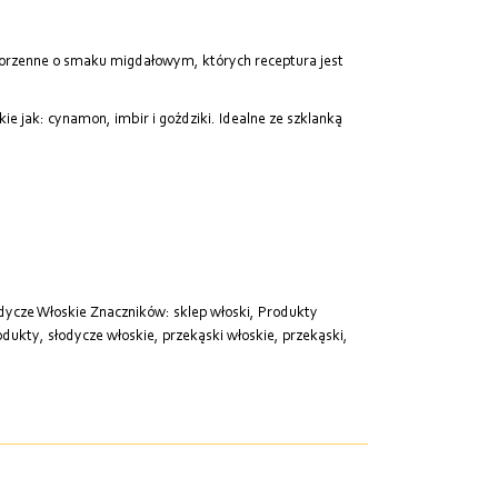
korzenne o smaku migdałowym, których receptura jest
ie jak: cynamon, imbir i goździki. Idealne ze szklanką
dycze Włoskie
Znaczników:
sklep włoski
,
Produkty
odukty
,
słodycze włoskie
,
przekąski włoskie
,
przekąski
,