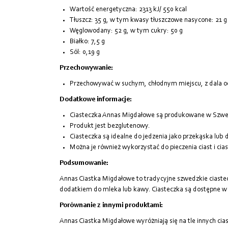
Wartość energetyczna: 2313 kJ/ 550 kcal
Tłuszcz: 35 g, w tym kwasy tłuszczowe nasycone: 21 g
Węglowodany: 52 g, w tym cukry: 50 g
Białko: 7,5 g
Sól: 0,19 g
Przechowywanie:
Przechowywać w suchym, chłodnym miejscu, z dala od 
Dodatkowe informacje:
Ciasteczka Annas Migdałowe są produkowane w Szwec
Produkt jest bezglutenowy.
Ciasteczka są idealne do jedzenia jako przekąska lub 
Można je również wykorzystać do pieczenia ciast i cia
Podsumowanie:
Annas Ciastka Migdałowe to tradycyjne szwedzkie ciastec
dodatkiem do mleka lub kawy. Ciasteczka są dostępne w
Porównanie z innymi produktami:
Annas Ciastka Migdałowe wyróżniają się na tle innych ci