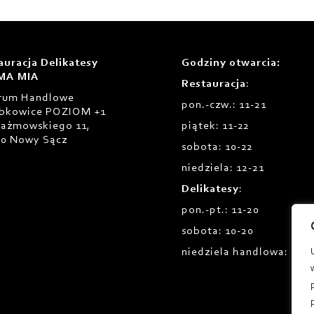
auracja Delikatesy
Godziny otwarcia
:
MA MIA
Restauracja
:
rum Handlowe
pon.-czw.: 11-21
bkowice POZIOM +1
Prażmowskiego 11,
piątek: 11-22
00 Nowy Sącz
sobota: 10-22
niedziela: 12-21
Delikatesy
:
pon.-pt.: 11-20
sobota: 10-20
niedziela handlowa: 12-1