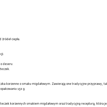
źródeł ciepła.
ji.
do deseru.
steczek.
zka korzenne o smaku migdałowym. Zawierają one tradycyjne przyprawy, takie
 opakowaniu 150 g.
asteczek korzennych smakiem migdałowym oraz tradycyjną recepturą, która je