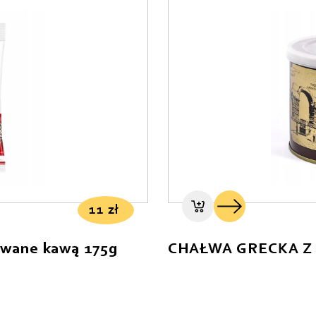
11
zł
iewane kawą 175g
CHAŁWA GRECKA Z