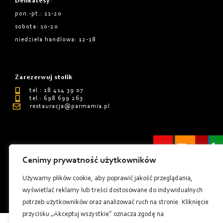
Delikatesy
:
pon.-pt.: 11-20
sobota: 10-20
niedziela handlowa: 12-18
Zarezerwuj stolik
tel.: 18 414 39 07
tel.: 698 699 263
restauracja@parmamia.pl
Cenimy prywatność użytkowników
Polityka Prywatnośći
Regulamin
Używamy plików cookie, aby poprawić jakość przeglądania,
wyświetlać reklamy lub treści dostosowane do indywidualnych
Tworzenie stron internetowych - Millenium Studio
potrzeb użytkowników oraz analizować ruch na stronie. Kliknięcie
przycisku „Akceptuj wszystkie” oznacza zgodę na