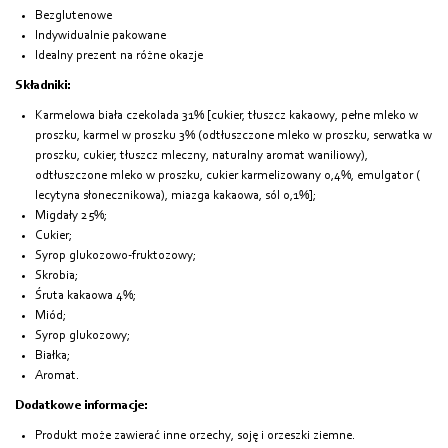
Bezglutenowe
Indywidualnie pakowane
Idealny prezent na różne okazje
Składniki:
Karmelowa biała czekolada 31% [cukier, tłuszcz kakaowy, pełne mleko w
proszku, karmel w proszku 3% (odtłuszczone mleko w proszku, serwatka w
proszku, cukier, tłuszcz mleczny, naturalny aromat waniliowy),
odtłuszczone mleko w proszku, cukier karmelizowany 0,4%, emulgator (
lecytyna słonecznikowa), miazga kakaowa, sól 0,1%];
Migdały 25%;
Cukier;
Syrop glukozowo-fruktozowy;
Skrobia;
Śruta kakaowa 4%;
Miód;
Syrop glukozowy;
Białka;
Aromat.
Dodatkowe informacje:
Produkt może zawierać inne orzechy, soję i orzeszki ziemne.