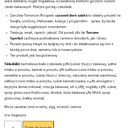
sobie delikatny nugat migdałowy rozświetlony krótkimi gorzkimi nutami
ziaren kakaowych. Pokryte gorzką czekolada.
Zanzibar Torroncini Ricoperti
caramel dorè salato
to idealny prezent na
Święta, urodziny, Halloween, kolacje z przyjaciółmi… spraw, by każda
okazja była wyjątkowym momentem.
Tradycja, smak, zapach i jakość. Od ponad 180 lat
Torrone
Sperlari
zachwyca podniebienia zarówno dorosłych, jak i dzieci.
Ponadczasowy klasyk na świąteczny stół i do delektowania się nim o
każdej porze dnia, samemu lub w towarzystwie.
Ten produkt jest bezglutenowy
Składniki:
karmelowa biała czekolada 31% [cukier, tłuszcz kakaowy, pełne
mleko w proszku, karmel w proszku 3% (odtłuszczone mleko w proszku,
serwatka w proszku, cukier, tłuszcz mleczny, naturalny aromat waniliowy),
odtłuszczone mleko w proszku, cukier karmelizowany 0,4%, emulgator (
lecytyna słonecznikowa), miazga kakaowa, sól 0,1%]; migdały 25%; cukier;
syrop glukozowo-fruktozowy; skrobia; śruta kakaowa 4%; Miód; syrop
glukozowy; białka; aromat.
Może zawierać inne orzechy, soję, orzeszki ziemne.
77 w magazynie
ilość
Dodaj do koszyka