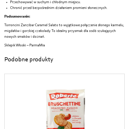
Przechowywać w suchym i chłodnym miejscu.
Chronić przed bezpośrednim działaniem promieni słonecznych.
Podsumowanie:
Torroncini Zanzibar Caramel Salato to wyjątkowe połączenie słonego karmelu,
migdałów i gorzkiej czekolady. To idealny przysmak dla osób szukających
nowych smaków i doznań.
Sklepik Włoski – ParmaMia
Podobne produkty