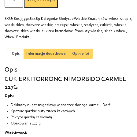
CUKIERKI
TORRONCINI
MORBIDO
SKU:
8013399161469
Kategoria:
Słodycze Włoskie
Znaczników:
włoski sklepik
,
CARMEL
włoski sklep
,
słodycze włoskie
,
przekąski włoskie
,
słodycze
,
cukierki
,
włoskie
117G
słodycze
,
sklep włoski
,
cukierki karmelowe
,
Produkty włoskie
,
sklepik włoski
,
Włoski Produkt
Opis
Informacje dodatkowe
Opinie (0)
Opis
CUKIERKI TORRONCINI MORBIDO CARMEL
117G
Opis:
Delikatny nugat migdałowy w otoczce słonego karmelu Dorè
Kроткіе gorzkie nuty ziaren kakaowych
Pokryte gorzką czekoladą
Opakowanie 117 g
Właściwości: