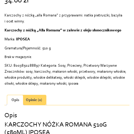
34.00
zł
Karczochy z nóżką „alla Romana” z przyprawami: natka pietruszki, bazylia
i ocet winny.
Karczochy z nóżką „Alla Romana” w zalewie z oleju słonecznikowego
Marka:
IPOSEA
Gramatura/Pojemność: 510 g
Brak w magazynie
SKU:
8003850288897
Kategoria:
Sosy, Przeciery, Przetwory Warzywne
Znaczników:
sosy
,
karczochy
,
makaron włoski
,
przetwory
,
makarony włoskie
,
włoskie produkty
,
wloskie delikatesy
,
włoski sklepik
,
wloskie sklepiki
,
wloskie
oliwki
,
włoskie sklepy
,
makarony włoski
,
iposea
Opis
Opinie (0)
Opis
KARCZOCHY NÓŻKA ROMANA 510G
(580ML) IPOSEA