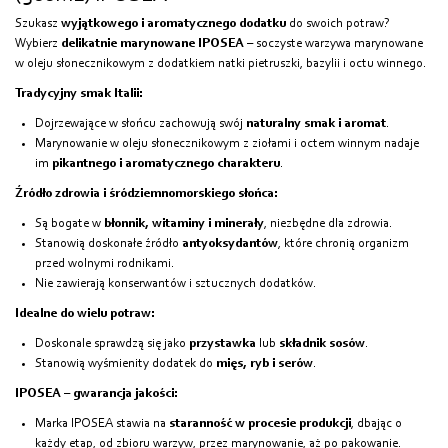
Szukasz
wyjątkowego i aromatycznego dodatku
do swoich potraw?
Wybierz
delikatnie marynowane IPOSEA
– soczyste warzywa marynowane
w oleju słonecznikowym z dodatkiem natki pietruszki, bazylii i octu winnego.
Tradycyjny smak Italii:
Dojrzewające w słońcu zachowują swój
naturalny smak i aromat
.
Marynowanie w oleju słonecznikowym z ziołami i octem winnym nadaje
im
pikantnego i aromatycznego charakteru
.
Źródło zdrowia i śródziemnomorskiego słońca:
Są bogate w
błonnik, witaminy i minerały
, niezbędne dla zdrowia.
Stanowią doskonałe źródło
antyoksydantów
, które chronią organizm
przed wolnymi rodnikami.
Nie zawierają konserwantów i sztucznych dodatków.
Idealne do wielu potraw:
Doskonale sprawdzą się jako
przystawka
lub
składnik sosów
.
Stanowią wyśmienity dodatek do
mięs, ryb i serów
.
IPOSEA – gwarancja jakości:
Marka IPOSEA stawia na
staranność w procesie produkcji
, dbając o
każdy etap, od zbioru warzyw, przez marynowanie, aż po pakowanie.