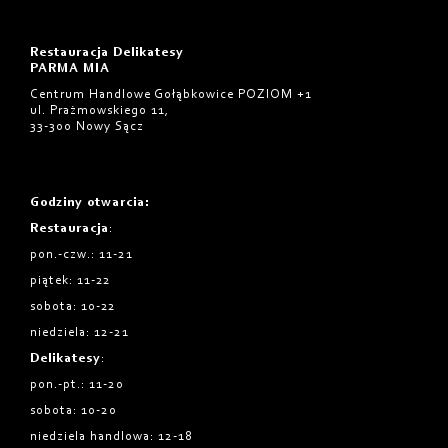
Restauracja Delikatesy
PARMA MIA
Centrum Handlowe Gołąbkowice POZIOM +1
ul. Prażmowskiego 11,
33-300 Nowy Sącz
Godziny otwarcia
:
Restauracja
:
pon.-czw.: 11-21
piątek: 11-22
sobota: 10-22
niedziela: 12-21
Delikatesy
:
pon.-pt.: 11-20
sobota: 10-20
niedziela handlowa: 12-18