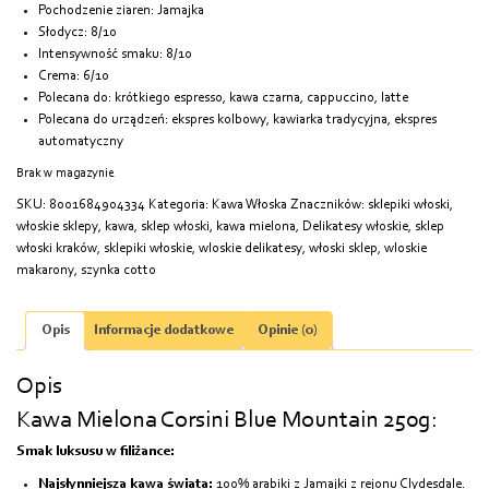
Pochodzenie ziaren: Jamajka
Słodycz: 8/10
Intensywność smaku: 8/10
Crema: 6/10
Polecana do: krótkiego espresso, kawa czarna, cappuccino, latte
Polecana do urządzeń: ekspres kolbowy, kawiarka tradycyjna, ekspres
automatyczny
Brak w magazynie
SKU:
8001684904334
Kategoria:
Kawa Włoska
Znaczników:
sklepiki włoski
,
włoskie sklepy
,
kawa
,
sklep włoski
,
kawa mielona
,
Delikatesy włoskie
,
sklep
włoski kraków
,
sklepiki włoskie
,
wloskie delikatesy
,
włoski sklep
,
wloskie
makarony
,
szynka cotto
Opis
Informacje dodatkowe
Opinie (0)
Opis
Kawa Mielona Corsini Blue Mountain 250g:
Smak luksusu w filiżance:
Najsłynniejsza kawa świata:
100% arabiki z Jamajki z rejonu Clydesdale.