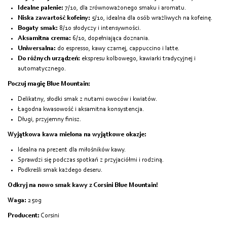
Idealne palenie:
7/10, dla zrównoważonego smaku i aromatu.
Niska zawartość kofeiny:
5/10, idealna dla osób wrażliwych na kofeinę.
Bogaty smak:
8/10 słodyczy i intensywności.
Aksamitna crema:
6/10, dopełniająca doznania.
Uniwersalna:
do espresso, kawy czarnej, cappuccino i latte.
Do różnych urządzeń:
ekspresu kolbowego, kawiarki tradycyjnej i
automatycznego.
Poczuj magię Blue Mountain:
Delikatny, słodki smak z nutami owoców i kwiatów.
Łagodna kwasowość i aksamitna konsystencja.
Długi, przyjemny finisz.
Wyjątkowa kawa mielona na wyjątkowe okazje:
Idealna na prezent dla miłośników kawy.
Sprawdzi się podczas spotkań z przyjaciółmi i rodziną.
Podkreśli smak każdego deseru.
Odkryj na nowo smak kawy z Corsini Blue Mountain!
Waga:
250g
Producent:
Corsini