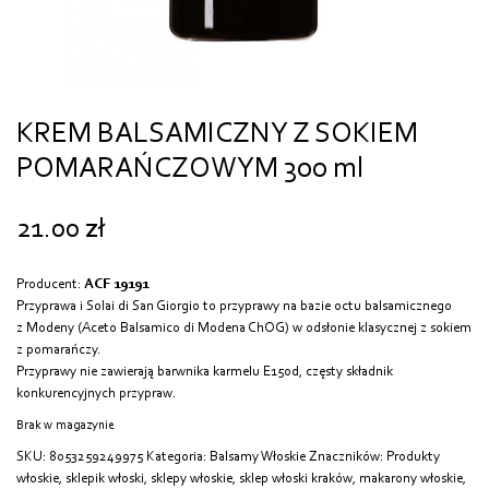
KREM BALSAMICZNY Z SOKIEM
POMARAŃCZOWYM 300 ml
21.00
zł
Producent:
ACF 19191
Przyprawa i Solai di San Giorgio to przyprawy na bazie octu balsamicznego
z Modeny (Aceto Balsamico di Modena ChOG) w odsłonie klasycznej z sokiem
z pomarańczy.
Przyprawy nie zawierają barwnika karmelu E150d, częsty składnik
konkurencyjnych przypraw.
Brak w magazynie
SKU:
8053259249975
Kategoria:
Balsamy Włoskie
Znaczników:
Produkty
włoskie
,
sklepik włoski
,
sklepy włoskie
,
sklep włoski kraków
,
makarony włoskie
,