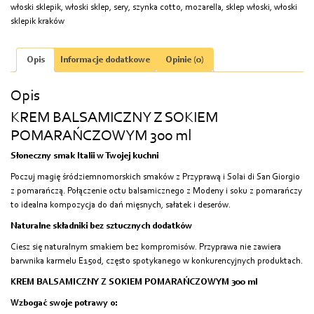
włoski sklepik
,
włoski sklep
,
sery
,
szynka cotto
,
mozarella
,
sklep włoski
,
włoski
sklepik kraków
Opis
Informacje dodatkowe
Opinie (0)
Opis
KREM BALSAMICZNY Z SOKIEM
POMARAŃCZOWYM 300 ml
Słoneczny smak Italii w Twojej kuchni
Poczuj magię śródziemnomorskich smaków z Przyprawą i Solai di San Giorgio
z pomarańczą. Połączenie octu balsamicznego z Modeny i soku z pomarańczy
to idealna kompozycja do dań mięsnych, sałatek i deserów.
Naturalne składniki bez sztucznych dodatków
Ciesz się naturalnym smakiem bez kompromisów. Przyprawa nie zawiera
barwnika karmelu E150d, często spotykanego w konkurencyjnych produktach.
KREM BALSAMICZNY Z SOKIEM POMARAŃCZOWYM 300 ml
Wzbogać swoje potrawy o: