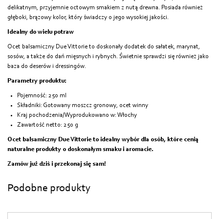
delikatnym, przyjemnie octowym smakiem z nutą drewna. Posiada również
głęboki, brązowy kolor, który świadczy o jego wysokiej jakości.
Idealny do wielu potraw
Ocet balsamiczny Due Vittorie to doskonały dodatek do sałatek, marynat,
sosów, a także do dań mięsnych i rybnych. Świetnie sprawdzi się również jako
baza do deserów i dressingów.
Parametry produktu:
Pojemność: 250 ml
Składniki: Gotowany moszcz gronowy, ocet winny
Kraj pochodzenia/Wyprodukowano w: Włochy
Zawartość netto: 250 g
Ocet balsamiczny Due Vittorie to idealny wybór dla osób, które cenią
naturalne produkty o doskonałym smaku i aromacie.
Zamów już dziś i przekonaj się sam!
Podobne produkty