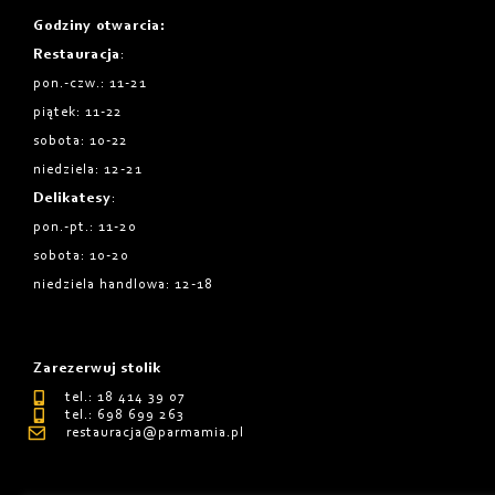
Godziny otwarcia
:
Restauracja
:
pon.-czw.: 11-21
piątek: 11-22
sobota: 10-22
niedziela: 12-21
Delikatesy
:
pon.-pt.: 11-20
sobota: 10-20
niedziela handlowa: 12-18
Zarezerwuj stolik
tel.: 18 414 39 07
tel.: 698 699 263
restauracja@parmamia.pl