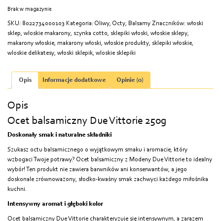
Brak w magazynie
SKU:
8022734000103
Kategoria:
Oliwy, Octy, Balsamy
Znaczników:
włoski
sklep
,
wloskie makarony
,
szynka cotto
,
sklepiki włoski
,
włoskie sklepy
,
makarony włoskie
,
makarony włoski
,
włoskie produkty
,
sklepiki włoskie
,
wloskie delikatesy
,
włoski sklepik
,
wloskie sklepiki
Opis
Informacje dodatkowe
Opinie (0)
Opis
Ocet balsamiczny Due Vittorie 250g
Doskonały smak i naturalne składniki
Szukasz octu balsamicznego o wyjątkowym smaku i aromacie, który
wzbogaci Twoje potrawy? Ocet balsamiczny z Modeny Due Vittorie to idealny
wybór! Ten produkt nie zawiera barwników ani konserwantów, a jego
doskonale zrównoważony, słodko-kwaśny smak zachwyci każdego miłośnika
kuchni.
Intensywny aromat i głęboki kolor
Ocet balsamiczny Due Vittorie charakteryzuje się intensywnym, a zarazem