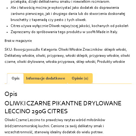
przekąska, dzięki delikatnemu smaku i niewielkim rozmiarom.
Ale z łatwością można je wykorzystać jako dodatek do doprawienia
zarówno pierwszego, jak i drugiego dania lub do stworzenia doskonałej
bruschetty z tapenadą czy pesto z tych oliwek.
Citres używa wyłącznie Oliwek najwyższej jakości, kochanych od pokoleń
Zapraszamy do spróbowania tego produktu w 100% Made in Italy.
Brak w magazynie
SKU:
8000523001180
Kategoria:
Oliwki Włoskie
Znaczników:
sklepik włoski
,
Delikatesy włoskie
,
oliwki
,
przyprawy
,
włoski sklepik
,
przyprawy włoskie
,
oliwki
czarne
,
oliwki drylowane
,
włoska przyprawa
,
sklep włoski
,
Produkty włoskie
Opis
Informacje dodatkowe
Opinie (0)
Opis
OLIWKI CZARNE PIKANTNE DRYLOWANE
LECCINO 290G CITRES
Oliwki Czarne Leccino to prawdziwy rarytas wśród miłośników
śródziemnomorskiej kuchni. Cenione za swój delikatny smak i
wszechstronność, stanowią idealny dodatek do wielu potraw.