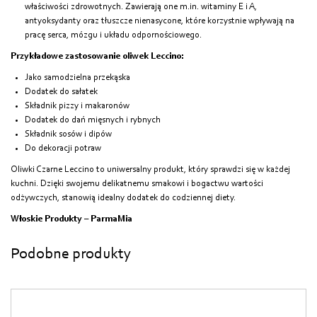
właściwości zdrowotnych. Zawierają one m.in. witaminy E i A,
antyoksydanty oraz tłuszcze nienasycone, które korzystnie wpływają na
pracę serca, mózgu i układu odpornościowego.
Przykładowe zastosowanie oliwek Leccino:
Jako samodzielna przekąska
Dodatek do sałatek
Składnik pizzy i makaronów
Dodatek do dań mięsnych i rybnych
Składnik sosów i dipów
Do dekoracji potraw
Oliwki Czarne Leccino to uniwersalny produkt, który sprawdzi się w każdej
kuchni. Dzięki swojemu delikatnemu smakowi i bogactwu wartości
odżywczych, stanowią idealny dodatek do codziennej diety.
Włoskie Produkty – ParmaMia
Podobne produkty