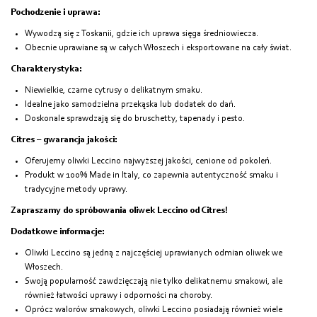
Pochodzenie i uprawa:
Wywodzą się z Toskanii, gdzie ich uprawa sięga średniowiecza.
Obecnie uprawiane są w całych Włoszech i eksportowane na cały świat.
Charakterystyka:
Niewielkie, czarne cytrusy o delikatnym smaku.
Idealne jako samodzielna przekąska lub dodatek do dań.
Doskonale sprawdzają się do bruschetty, tapenady i pesto.
Citres – gwarancja jakości:
Oferujemy oliwki Leccino najwyższej jakości, cenione od pokoleń.
Produkt w 100% Made in Italy, co zapewnia autentyczność smaku i
tradycyjne metody uprawy.
Zapraszamy do spróbowania oliwek Leccino od Citres!
Dodatkowe informacje:
Oliwki Leccino są jedną z najczęściej uprawianych odmian oliwek we
Włoszech.
Swoją popularność zawdzięczają nie tylko delikatnemu smakowi, ale
również łatwości uprawy i odporności na choroby.
Oprócz walorów smakowych, oliwki Leccino posiadają również wiele