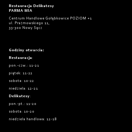
Restauracja Delikatesy
PARMA MIA
Centrum Handlowe Gołąbkowice POZIOM +1
ul. Prażmowskiego 11,
33-300 Nowy Sącz
Godziny otwarcia
:
Restauracja
:
pon.-czw.: 11-21
piątek: 11-22
sobota: 10-22
niedziela: 12-21
Delikatesy
:
pon.-pt.: 11-20
sobota: 10-20
niedziela handlowa: 12-18