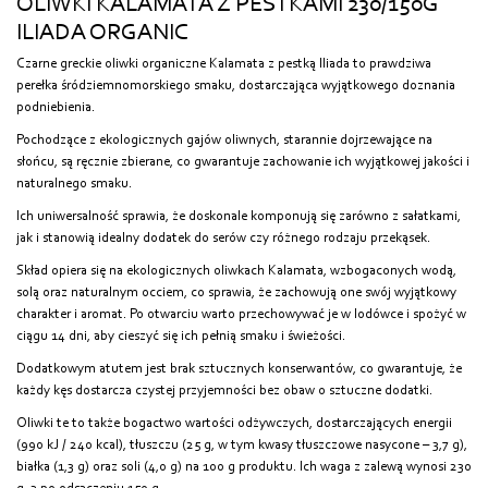
OLIWKI KALAMATA Z PESTKAMI 230/150G
ILIADA ORGANIC
Czarne greckie oliwki organiczne Kalamata z pestką Iliada to prawdziwa
perełka śródziemnomorskiego smaku, dostarczająca wyjątkowego doznania
podniebienia.
Pochodzące z ekologicznych gajów oliwnych, starannie dojrzewające na
słońcu, są ręcznie zbierane, co gwarantuje zachowanie ich wyjątkowej jakości i
naturalnego smaku.
Ich uniwersalność sprawia, że doskonale komponują się zarówno z sałatkami,
jak i stanowią idealny dodatek do serów czy różnego rodzaju przekąsek.
Skład opiera się na ekologicznych oliwkach Kalamata, wzbogaconych wodą,
solą oraz naturalnym occiem, co sprawia, że zachowują one swój wyjątkowy
charakter i aromat. Po otwarciu warto przechowywać je w lodówce i spożyć w
ciągu 14 dni, aby cieszyć się ich pełnią smaku i świeżości.
Dodatkowym atutem jest brak sztucznych konserwantów, co gwarantuje, że
każdy kęs dostarcza czystej przyjemności bez obaw o sztuczne dodatki.
Oliwki te to także bogactwo wartości odżywczych, dostarczających energii
(990 kJ / 240 kcal), tłuszczu (25 g, w tym kwasy tłuszczowe nasycone – 3,7 g),
białka (1,3 g) oraz soli (4,0 g) na 100 g produktu. Ich waga z zalewą wynosi 230