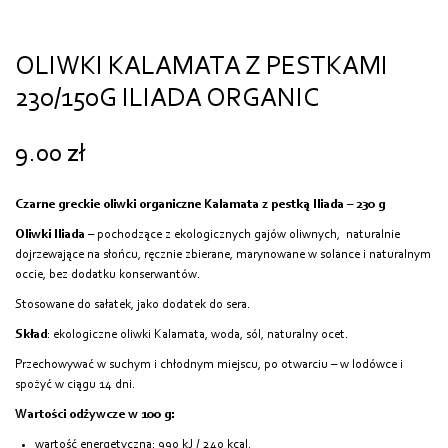
OLIWKI KALAMATA Z PESTKAMI
230/150G ILIADA ORGANIC
9.00
zł
Czarne greckie oliwki organiczne Kalamata z pestką Iliada – 230 g
Oliwki Iliada
– pochodzące z ekologicznych gajów oliwnych, naturalnie
dojrzewające na słońcu, ręcznie zbierane, marynowane w solance i naturalnym
occie, bez dodatku konserwantów.
Stosowane do sałatek, jako dodatek do sera.
Skład
: ekologiczne oliwki Kalamata, woda, sól, naturalny ocet.
Przechowywać w suchym i chłodnym miejscu, po otwarciu – w lodówce i
spożyć w ciągu 14 dni.
Wartości odżywcze w 100 g:
wartość energetyczna: 990 kJ / 240 kcal.