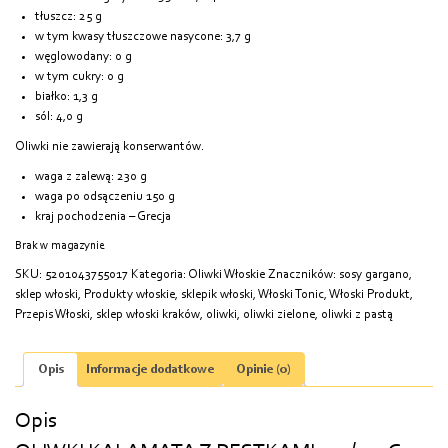
tłuszcz: 25 g
w tym kwasy tłuszczowe nasycone: 3,7 g
węglowodany: 0 g
w tym cukry: 0 g
białko: 1,3 g
sól: 4,0 g
Oliwki nie zawierają konserwantów.
waga z zalewą: 230 g
waga po odsączeniu 150 g
kraj pochodzenia – Grecja
Brak w magazynie
SKU:
5201043755017
Kategoria:
Oliwki Włoskie
Znaczników:
sosy gargano
,
sklep włoski
,
Produkty włoskie
,
sklepik włoski
,
Włoski Tonic
,
Włoski Produkt
,
Przepis Włoski
,
sklep włoski kraków
,
oliwki
,
oliwki zielone
,
oliwki z pastą
Opis
Informacje dodatkowe
Opinie (0)
Opis