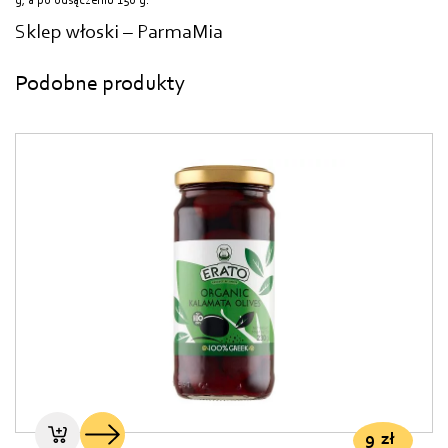
g, a po odsączeniu 150 g.
Sklep włoski – ParmaMia
Podobne produkty
9
zł